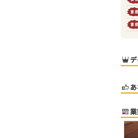
デ
あ
業