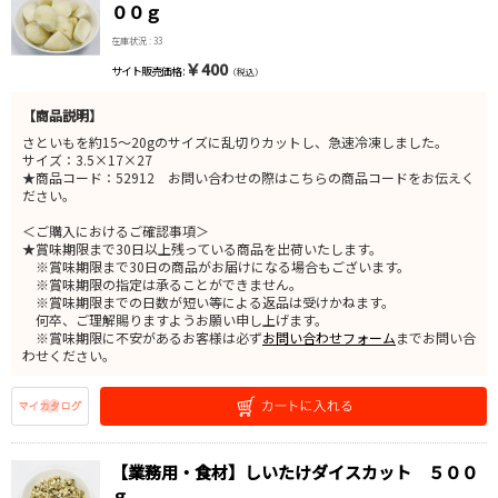
００ｇ
在庫状況 : 33
￥400
サイト販売価格 :
（税込）
【商品説明】
さといもを約15～20gのサイズに乱切りカットし、急速冷凍しました。
サイズ：3.5×17×27
★商品コード：52912 お問い合わせの際はこちらの商品コードをお伝えく
ださい。
＜ご購入におけるご確認事項＞
★賞味期限まで30日以上残っている商品を出荷いたします。
※賞味期限まで30日の商品がお届けになる場合もございます。
※賞味期限の指定は承ることができません。
※賞味期限までの日数が短い等による返品は受けかねます。
何卒、ご理解賜りますようお願い申し上げます。
※賞味期限に不安があるお客様は必ず
お問い合わせフォーム
までお問い合
わせください。
【業務用・食材】しいたけダイスカット ５００
ｇ