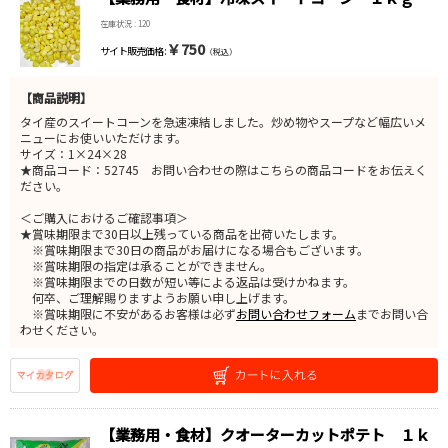
在庫状況 : 120
￥750
サイト販売価格 :
（税込）
【商品説明】
タイ産のスイートコーンを急速凍結しました。炒め物やスープなど幅広いメ
ニューにお使いいただけます。
サイズ：1×24×28
★商品コード：52745 お問い合わせの際はこちらの商品コードをお伝えく
ださい。
＜ご購入におけるご確認事項＞
★賞味期限まで30日以上残っている商品を出荷いたします。
※賞味期限まで30日の商品がお届けになる場合もございます。
※賞味期限の指定は承ることができません。
※賞味期限までの日数が短い等による返品は受けかねます。
何卒、ご理解賜りますようお願い申し上げます。
※賞味期限に不安があるお客様は必ず
お問い合わせフォーム
までお問い合
わせください。
【業務用・食材】クオーターカットポテト １ｋ