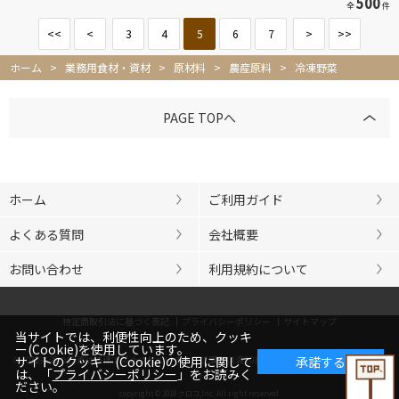
500
全
件
<<
<
3
4
5
6
7
>
>>
ホーム
>
業務用食材・資材
>
原材料
>
農産原料
>
冷凍野菜
PAGE TOPへ
ホーム
ご利用ガイド
よくある質問
会社概要
お問い合わせ
利用規約について
特定商取引法に基づく表記
プライバシーポリシー
サイトマップ
当サイトでは、利便性向上のため、クッキ
ー(Cookie)を使用しています。
※20歳未満の飲酒は法律で禁止されています。ご購入は満20歳以上の方に限らせていただきま
サイトのクッキー(Cookie)の使用に関して
承諾する
は、「
プライバシーポリシー
」をお読みく
す。
ださい。
copyright © 2018 クロコ,Inc. All right reserved.