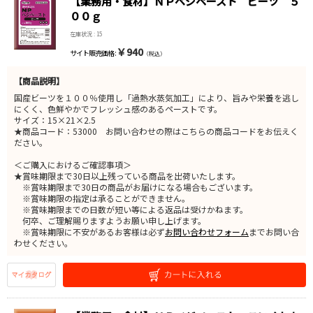
【業務用・食材】ＮＰベジペースト ビーツ ５
００ｇ
在庫状況 : 15
￥940
サイト販売価格 :
（税込）
【商品説明】
国産ビーツを１００％使用し「過熱水蒸気加工」により、旨みや栄養を逃し
にくく、色鮮やかでフレッシュ感のあるペーストです。
サイズ：15×21×2.5
★商品コード：53000 お問い合わせの際はこちらの商品コードをお伝えく
ださい。
＜ご購入におけるご確認事項＞
★賞味期限まで30日以上残っている商品を出荷いたします。
※賞味期限まで30日の商品がお届けになる場合もございます。
※賞味期限の指定は承ることができません。
※賞味期限までの日数が短い等による返品は受けかねます。
何卒、ご理解賜りますようお願い申し上げます。
※賞味期限に不安があるお客様は必ず
お問い合わせフォーム
までお問い合
わせください。