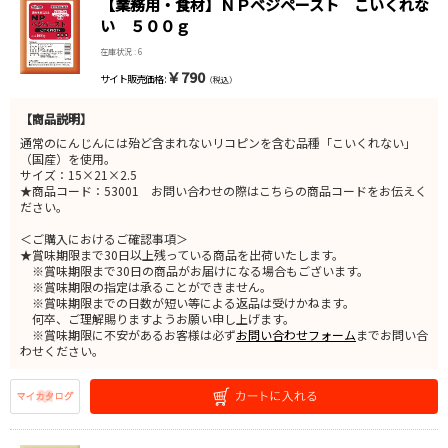
【業務用・食材】ＮＰベジペースト こいくれな
い ５００ｇ
在庫状況 : 6
￥790
サイト販売価格 :
（税込）
【商品説明】
通常のにんじんには殆ど含まれないリコピンを含む品種「こいくれない」
（国産）を使用。
サイズ：15×21×2.5
★商品コード：53001 お問い合わせの際はこちらの商品コードをお伝えく
ださい。
＜ご購入におけるご確認事項＞
★賞味期限まで30日以上残っている商品を出荷いたします。
※賞味期限まで30日の商品がお届けになる場合もございます。
※賞味期限の指定は承ることができません。
※賞味期限までの日数が短い等による返品は受けかねます。
何卒、ご理解賜りますようお願い申し上げます。
※賞味期限に不安があるお客様は必ず
お問い合わせフォーム
までお問い合
わせください。