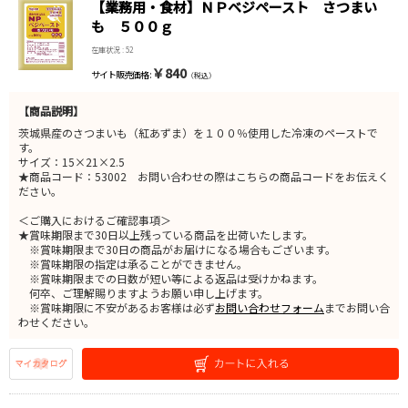
【業務用・食材】ＮＰベジペースト さつまい
も ５００ｇ
在庫状況 : 52
￥840
サイト販売価格 :
（税込）
【商品説明】
茨城県産のさつまいも（紅あずま）を１００％使用した冷凍のペーストで
す。
サイズ：15×21×2.5
★商品コード：53002 お問い合わせの際はこちらの商品コードをお伝えく
ださい。
＜ご購入におけるご確認事項＞
★賞味期限まで30日以上残っている商品を出荷いたします。
※賞味期限まで30日の商品がお届けになる場合もございます。
※賞味期限の指定は承ることができません。
※賞味期限までの日数が短い等による返品は受けかねます。
何卒、ご理解賜りますようお願い申し上げます。
※賞味期限に不安があるお客様は必ず
お問い合わせフォーム
までお問い合
わせください。