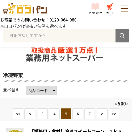
お電話でのお問い合わせ：0120-064-080
※ロコパンは後払い決済も選べます
何をお探しですか？
冷凍野菜
並べ替え
500
全
件
<<
<
3
4
5
6
7
>
>>
【業務用・食材】冷凍スイートコーン １ｋｇ