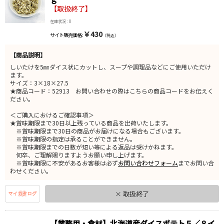
【取扱終了】
在庫状況 : 0
￥430
サイト販売価格 :
（税込）
【商品説明】
しいたけを5㎜ダイス状にカットし、スープや調理品などにご使用いただけ
ます。
サイズ：3×18×27.5
★商品コード：52913 お問い合わせの際はこちらの商品コードをお伝えく
ださい。
＜ご購入におけるご確認事項＞
★賞味期限まで30日以上残っている商品を出荷いたします。
※賞味期限まで30日の商品がお届けになる場合もございます。
※賞味期限の指定は承ることができません。
※賞味期限までの日数が短い等による返品は受けかねます。
何卒、ご理解賜りますようお願い申し上げます。
※賞味期限に不安があるお客様は必ず
お問い合わせフォーム
までお問い合
わせください。
× 取扱終了
【業務用・食材】北海道産ダイスポテト５／８イ