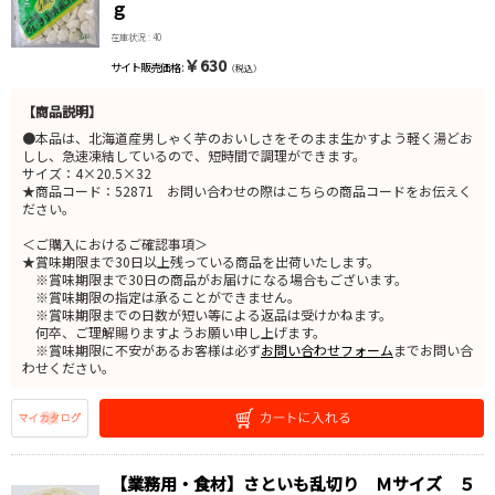
ｇ
在庫状況 : 40
￥630
サイト販売価格 :
（税込）
【商品説明】
●本品は、北海道産男しゃく芋のおいしさをそのまま生かすよう軽く湯どお
しし、急速凍結しているので、短時間で調理ができます。
サイズ：4×20.5×32
★商品コード：52871 お問い合わせの際はこちらの商品コードをお伝えく
ださい。
＜ご購入におけるご確認事項＞
★賞味期限まで30日以上残っている商品を出荷いたします。
※賞味期限まで30日の商品がお届けになる場合もございます。
※賞味期限の指定は承ることができません。
※賞味期限までの日数が短い等による返品は受けかねます。
何卒、ご理解賜りますようお願い申し上げます。
※賞味期限に不安があるお客様は必ず
お問い合わせフォーム
までお問い合
わせください。
【業務用・食材】さといも乱切り Ｍサイズ ５