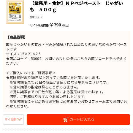
【業務用・食材】ＮＰベジペースト じゃがい
も ５００ｇ
在庫状況 : 9
￥790
サイト販売価格 :
（税込）
【商品説明】
国産じゃがいもの甘み・旨みが凝縮された口当たりの良いなめらかなペース
トです
サイズ：15×21×2.5
★商品コード：53004 お問い合わせの際はこちらの商品コードをお伝えく
ださい。
＜ご購入におけるご確認事項＞
★賞味期限まで30日以上残っている商品を出荷いたします。
※賞味期限まで30日の商品がお届けになる場合もございます。
※賞味期限の指定は承ることができません。
※賞味期限までの日数が短い等による返品は受けかねます。
何卒、ご理解賜りますようお願い申し上げます。
※賞味期限に不安があるお客様は必ず
お問い合わせフォーム
までお問い合
わせください。