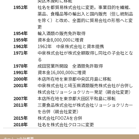
央区木挽町に移転
1952年
社名を都貿易株式会社に変更。事業目的を繊維、
薬品、食糧品等の輸出入と国内販売（但し統制品
を除く）と改め、全面的に貿易会社の形態へと変
更
1954年
輸入酒類の販売免許取得
1959年
資本金8,000,000に増資
1962年
1962年 中泉株式会社と資本提携
1971年
中泉株式会社が株式全額取得し同社の子会社とな
る
1978年
成田営業所開設 全酒類免許取得
1991年
資本金16,000,000に増資
2000年
本店所在地を東京都中央区月島に移転
2001年
中泉株式会社と埼玉県酒類販売株式会社が合併し
株式会社リョーショクリカー発足（親会社変更）
2007年
本店所在地を東京都大田区平和島に移転
2011年
三菱食品株式会社が株式会社リョーショクリカー
を合併（親会社変更）
2015年
株式会社FOOZAを合併
2018年
社名を株式会社クロコに変更
ホーム
>会社概要