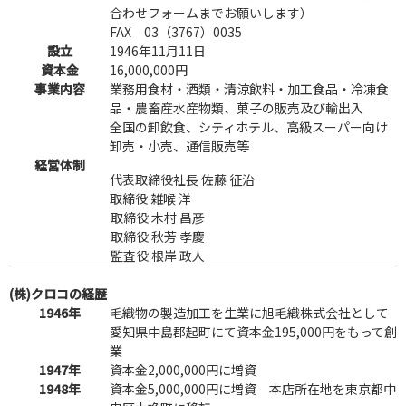
合わせフォームまでお願いします）
FAX 03（3767）0035
設立
1946年11月11日
資本金
16,000,000円
事業内容
業務用食材・酒類・清涼飲料・加工食品・冷凍食
品・農畜産水産物類、菓子の販売及び輸出入
全国の卸飲食、シティホテル、高級スーパー向け
卸売・小売、通信販売等
経営体制
代表取締役社長 佐藤 征治
取締役 雑喉 洋
取締役 木村 昌彦
取締役 秋芳 孝慶
監査役 根岸 政人
(株)クロコの経歴
1946年
毛織物の製造加工を生業に旭毛織株式会社として
愛知県中島郡起町にて資本金195,000円をもって創
業
1947年
資本金2,000,000円に増資
1948年
資本金5,000,000円に増資 本店所在地を東京都中