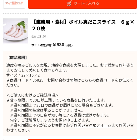
【業務用・食材】ボイル真だこスライス ６ｇ×
２０枚
在庫状況 : 36
￥930
サイト販売価格 :
（税込）
【商品説明】
適度な噛みごたえを実現、絶妙な食感を実現しました。お子様からお年寄り
まで安心して美味しく食べられます。
サイズ：27×15×2
★商品コード：36825 お問い合わせの際はこちらの商品コードをお伝えく
ださい。
＜ご購入におけるご確認事項＞
★賞味期限まで30日以上残っている商品を出荷いたします。
※賞味期限まで30日の商品がお届けになる場合もございます。
※賞味期限の指定は承ることができません。
※賞味期限までの日数が短い等による返品は受けかねます。
何卒、ご理解賜りますようお願い申し上げます。
※賞味期限に不安があるお客様は必ず
お問い合わせフォーム
までお問い合
わせください。