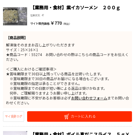
【業務用・食材】紫イカソーメン ２００ｇ
在庫状況 : 47
￥770
サイト販売価格 :
（税込）
【商品説明】
解凍後そのままお召し上がりいただきます
サイズ：25×16×1
★商品コード：55274 お問い合わせの際はこちらの商品コードをお伝えく
ださい。
＜ご購入におけるご確認事項＞
★賞味期限まで30日以上残っている商品を出荷いたします。
※賞味期限まで30日の商品がお届けになる場合もございます。
※賞味期限の指定は承ることができません。
※賞味期限までの日数が短い等による返品は受けかねます。
何卒、ご理解賜りますようお願い申し上げます。
※賞味期限に不安があるお客様は必ず
お問い合わせフォーム
までお問い合
わせください。
【業務用・食材】ボイル真だこスライス ５ｇ×