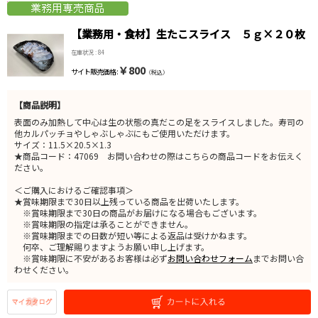
【業務用・食材】生たこスライス ５ｇ×２０枚
在庫状況 : 84
￥800
サイト販売価格 :
（税込）
【商品説明】
表面のみ加熱して中心は生の状態の真だこの足をスライスしました。寿司の
他カルパッチョやしゃぶしゃぶにもご使用いただけます。
サイズ：11.5×20.5×1.3
★商品コード：47069 お問い合わせの際はこちらの商品コードをお伝えく
ださい。
＜ご購入におけるご確認事項＞
★賞味期限まで30日以上残っている商品を出荷いたします。
※賞味期限まで30日の商品がお届けになる場合もございます。
※賞味期限の指定は承ることができません。
※賞味期限までの日数が短い等による返品は受けかねます。
何卒、ご理解賜りますようお願い申し上げます。
※賞味期限に不安があるお客様は必ず
お問い合わせフォーム
までお問い合
わせください。