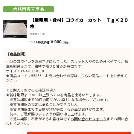
【業務用・食材】コウイカ カット ７ｇ×２０
枚
在庫状況 : 248
￥900
サイト販売価格 :
（税込）
【商品説明】
小型のコウイカを寿司ネタにしました。スリット入りのため食べやすく、醤
油も馴染みます。独特の粘りと甘みが特徴です。
サイズ：14.4×21×1.8
★商品コード：55055 お問い合わせの際はこちらの商品コードをお伝えく
ださい。
＜ご購入におけるご確認事項＞
★賞味期限まで30日以上残っている商品を出荷いたします。
※賞味期限まで30日の商品がお届けになる場合もございます。
※賞味期限の指定は承ることができません。
※賞味期限までの日数が短い等による返品は受けかねます。
何卒、ご理解賜りますようお願い申し上げます。
※賞味期限に不安があるお客様は必ず
お問い合わせフォーム
までお問い合
わせください。