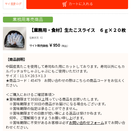
【業務用・食材】生たこスライス ６ｇ×２０枚
在庫状況 : 61
￥950
サイト販売価格 :
（税込）
【商品説明】
中国産真たこを使用して寿司ねた用にカットしております。寿司以外にもカ
ルパッチョやしゃぶしゃぶにもご使用いただけます。
サイズ：11.5×20.5×1.3
★商品コード：45479 お問い合わせの際はこちらの商品コードをお伝えく
ださい。
＜ご購入におけるご確認事項＞
★賞味期限まで30日以上残っている商品を出荷いたします。
※賞味期限まで30日の商品がお届けになる場合もございます。
※賞味期限の指定は承ることができません。
※賞味期限までの日数が短い等による返品は受けかねます。
何卒、ご理解賜りますようお願い申し上げます。
※賞味期限に不安があるお客様は必ず
お問い合わせフォーム
までお問い合
わせください。