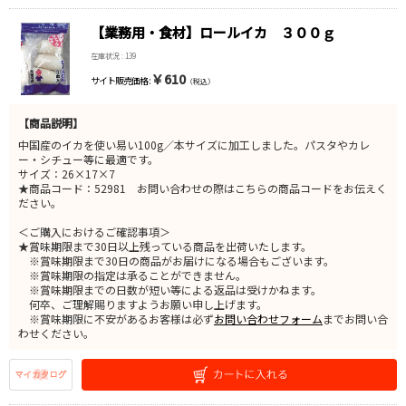
【業務用・食材】ロールイカ ３００ｇ
在庫状況 : 139
￥610
サイト販売価格 :
（税込）
【商品説明】
中国産のイカを使い易い100g／本サイズに加工しました。パスタやカレ
ー・シチュー等に最適です。
サイズ：26×17×7
★商品コード：52981 お問い合わせの際はこちらの商品コードをお伝えく
ださい。
＜ご購入におけるご確認事項＞
★賞味期限まで30日以上残っている商品を出荷いたします。
※賞味期限まで30日の商品がお届けになる場合もございます。
※賞味期限の指定は承ることができません。
※賞味期限までの日数が短い等による返品は受けかねます。
何卒、ご理解賜りますようお願い申し上げます。
※賞味期限に不安があるお客様は必ず
お問い合わせフォーム
までお問い合
わせください。