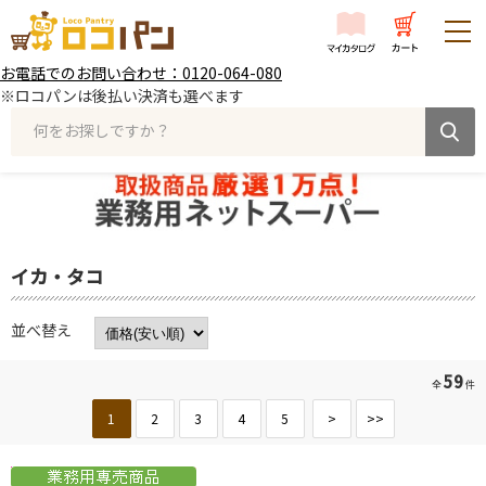
お電話でのお問い合わせ：0120-064-080
※ロコパンは後払い決済も選べます
何をお探しですか？
イカ・タコ
並べ替え
59
全
件
1
2
3
4
5
>
>>