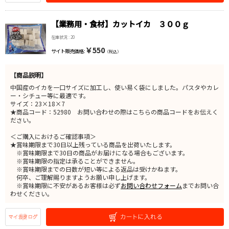
【業務用・食材】カットイカ ３００ｇ
在庫状況 : 20
￥550
サイト販売価格 :
（税込）
【商品説明】
中国産のイカを一口サイズに加工し、使い易く袋にしました。パスタやカレ
ー・シチュー等に最適です。
サイズ：23×18×7
★商品コード：52980 お問い合わせの際はこちらの商品コードをお伝えく
ださい。
＜ご購入におけるご確認事項＞
★賞味期限まで30日以上残っている商品を出荷いたします。
※賞味期限まで30日の商品がお届けになる場合もございます。
※賞味期限の指定は承ることができません。
※賞味期限までの日数が短い等による返品は受けかねます。
何卒、ご理解賜りますようお願い申し上げます。
※賞味期限に不安があるお客様は必ず
お問い合わせフォーム
までお問い合
わせください。