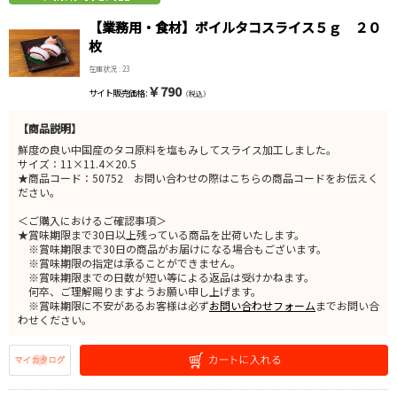
【業務用・食材】ボイルタコスライス５ｇ ２０
枚
在庫状況 : 23
￥790
サイト販売価格 :
（税込）
【商品説明】
鮮度の良い中国産のタコ原料を塩もみしてスライス加工しました。
サイズ：11×11.4×20.5
★商品コード：50752 お問い合わせの際はこちらの商品コードをお伝えく
ださい。
＜ご購入におけるご確認事項＞
★賞味期限まで30日以上残っている商品を出荷いたします。
※賞味期限まで30日の商品がお届けになる場合もございます。
※賞味期限の指定は承ることができません。
※賞味期限までの日数が短い等による返品は受けかねます。
何卒、ご理解賜りますようお願い申し上げます。
※賞味期限に不安があるお客様は必ず
お問い合わせフォーム
までお問い合
わせください。