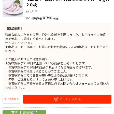
２０枚
在庫状況 : 86
￥790
サイト販売価格 :
（税込）
【商品説明】
適度な噛みごたえを実現、絶妙な食感を実現しました。お子様からお年寄り
まで安心して美味しく食べられます。
サイズ：27×15×2
★商品コード：36805 お問い合わせの際はこちらの商品コードをお伝えく
ださい。
＜ご購入におけるご確認事項＞
★賞味期限まで30日以上残っている商品を出荷いたします。
※賞味期限まで30日の商品がお届けになる場合もございます。
※賞味期限の指定は承ることができません。
※賞味期限までの日数が短い等による返品は受けかねます。
何卒、ご理解賜りますようお願い申し上げます。
※賞味期限に不安があるお客様は必ず
お問い合わせフォーム
までお問い合
わせください。