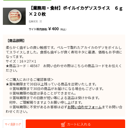
【業務用・食材】ボイルイカゲソスライス ６ｇ
×２０枚
在庫状況 : 32
￥400
サイト販売価格 :
（税込）
【商品説明】
柔らかく歯ギレの良い触感です。ペルーで取れたアカイカのゲソをボイルし
てスライスしました。食感も歯ギレが良く寿司ネタに最適、価格もお手頃に
なってます。
サイズ：16×27×1
★商品コード：48567 お問い合わせの際はこちらの商品コードをお伝えく
ださい。
＜ご購入におけるご確認事項＞
★賞味期限まで30日以上残っている商品を出荷いたします。
※賞味期限まで30日の商品がお届けになる場合もございます。
※賞味期限の指定は承ることができません。
※賞味期限までの日数が短い等による返品は受けかねます。
何卒、ご理解賜りますようお願い申し上げます。
※賞味期限に不安があるお客様は必ず
お問い合わせフォーム
までお問い合
わせください。