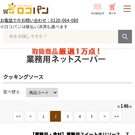
お電話でのお問い合わせ：0120-064-080
※ロコパンは後払い決済も選べます
何をお探しですか？
クッキングソース
並べ替え
146
全
件
<<
<
1
2
3
4
5
>
>>
【業務用・食材】業務用スイートチリソース ７