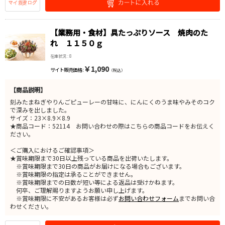
【業務用・食材】具たっぷりソース 焼肉のた
れ １１５０ｇ
在庫状況 : 8
￥1,090
サイト販売価格 :
（税込）
【商品説明】
刻みたまねぎやりんごピューレーの甘味に、にんにくのうま味やみそのコク
で深みを出しました。
サイズ：23×8.9×8.9
★商品コード：52114 お問い合わせの際はこちらの商品コードをお伝えく
ださい。
＜ご購入におけるご確認事項＞
★賞味期限まで30日以上残っている商品を出荷いたします。
※賞味期限まで30日の商品がお届けになる場合もございます。
※賞味期限の指定は承ることができません。
※賞味期限までの日数が短い等による返品は受けかねます。
何卒、ご理解賜りますようお願い申し上げます。
※賞味期限に不安があるお客様は必ず
お問い合わせフォーム
までお問い合
わせください。