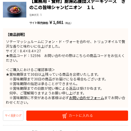
【業務用・食材】厨房応援団ステーキソース き
のこの旨味シャンピニオン １Ｌ
在庫状況 : 5
￥1,661
サイト販売価格 :
（税込）
【商品説明】
ソテーマッシュルームにフォン・ド・ヴォーを合わせ、トリュフオイルで贅
沢な香りと味わいに仕上げました。
サイズ：8.4×8.4×27
★商品コード：52596 お問い合わせの際はこちらの商品コードをお伝えく
ださい。
＜ご購入におけるご確認事項＞
★賞味期限まで30日以上残っている商品を出荷いたします。
※賞味期限まで30日の商品がお届けになる場合もございます。
※賞味期限の指定は承ることができません。
※賞味期限までの日数が短い等による返品は受けかねます。
何卒、ご理解賜りますようお願い申し上げます。
※賞味期限に不安があるお客様は必ず
お問い合わせフォーム
までお問い合
わせください。