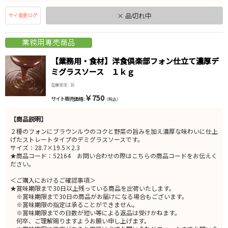
× 品切れ中
【業務用・食材】洋食倶楽部フォン仕立て濃厚デ
ミグラスソース １ｋｇ
在庫状況 : 16
￥750
サイト販売価格 :
（税込）
【商品説明】
２種のフォンにブラウンルウのコクと野菜の旨みを加え濃厚な味わいに仕上
げたストレートタイプのデミグラスソースです。
サイズ：28.7×19.5×2.3
★商品コード：52164 お問い合わせの際はこちらの商品コードをお伝えく
ださい。
＜ご購入におけるご確認事項＞
★賞味期限まで30日以上残っている商品を出荷いたします。
※賞味期限まで30日の商品がお届けになる場合もございます。
※賞味期限の指定は承ることができません。
※賞味期限までの日数が短い等による返品は受けかねます。
何卒、ご理解賜りますようお願い申し上げます。