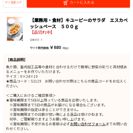
【業務用・食材】キユーピーのサラダ エスカベ
ッシュベース ５００ｇ
【品切れ中】
在庫状況 : 0
￥680
サイト販売価格 :
（税込）
【商品説明】
魚介類、畜肉加工品等の食材と合わせるだけで簡単に野菜の彩りと具材感あ
るメニューをお作りいただけます。
サイズ：0×24×19
★商品コード：52119 お問い合わせの際はこちらの商品コードをお伝えく
ださい。
＜ご購入におけるご確認事項＞
★賞味期限まで5日以上残っている商品を出荷いたします。
※賞味期限まで5日の商品がお届けになる場合もございます。
※賞味期限の指定は承ることができません。
※賞味期限までの日数が短い等による返品は受けかねます。
何卒、ご理解賜りますようお願い申し上げます。
※賞味期限に不安があるお客様は必ず
お問い合わせフォーム
までお問い合
わせください。