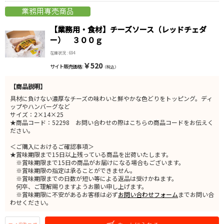
【業務用・食材】チーズソース（レッドチェダ
ー） ３００ｇ
在庫状況 : 694
￥520
サイト販売価格 :
（税込）
【商品説明】
具材に負けない濃厚なチーズの味わいと鮮やかな色どりをトッピング。ディ
ップやハンバーグなど
サイズ：2×14×25
★商品コード：52298 お問い合わせの際はこちらの商品コードをお伝えく
ださい。
＜ご購入におけるご確認事項＞
★賞味期限まで15日以上残っている商品を出荷いたします。
※賞味期限まで15日の商品がお届けになる場合もございます。
※賞味期限の指定は承ることができません。
※賞味期限までの日数が短い等による返品は受けかねます。
何卒、ご理解賜りますようお願い申し上げます。
※賞味期限に不安があるお客様は必ず
お問い合わせフォーム
までお問い合
わせください。