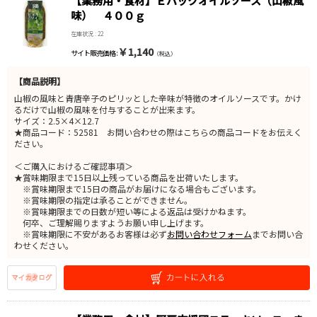
【業務用・食材】Ｅパックオイルソース（山椒風
味） ４００ｇ
在庫状況 : 22
￥1,140
サイト販売価格 :
（税込）
【商品説明】
山椒の風味と青唐辛子のピリッとした辛味が特徴のオイルソースです。かけ
るだけで山椒の風味を付与することが出来ます。
サイズ：2.5×4×12.7
★商品コード：52581 お問い合わせの際はこちらの商品コードをお伝えく
ださい。
＜ご購入におけるご確認事項＞
★賞味期限まで15日以上残っている商品を出荷いたします。
※賞味期限まで15日の商品がお届けになる場合もございます。
※賞味期限の指定は承ることができません。
※賞味期限までの日数が短い等による返品は受けかねます。
何卒、ご理解賜りますようお願い申し上げます。
※賞味期限に不安があるお客様は必ず
お問い合わせフォーム
までお問い合
わせください。