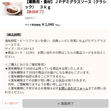
【業務用・食材】ＪＰデミグラスソース（クラシ
ック） ３ｋｇ
【取扱終了】
在庫状況 : 0
￥2,040
サイト販売価格 :
（税込）
【商品説明】
香味野菜・ビーフブイヨンを使い、古典レシピに忠実に仕上げたデミグラス
ソースです。
サイズ：35×24×6.5
★商品コード：52363 お問い合わせの際はこちらの商品コードをお伝えく
ださい。
＜ご購入におけるご確認事項＞
★賞味期限まで30日以上残っている商品を出荷いたします。
※賞味期限まで30日の商品がお届けになる場合もございます。
※賞味期限の指定は承ることができません。
※賞味期限までの日数が短い等による返品は受けかねます。
何卒、ご理解賜りますようお願い申し上げます。
※賞味期限に不安があるお客様は必ず
お問い合わせフォーム
までお問い合
わせください。
× 取扱終了