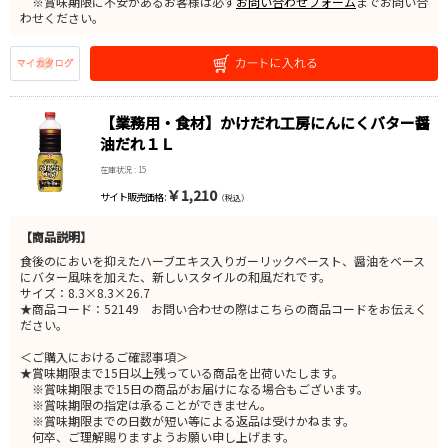
※賞味期限に不安があるお客様は必ず
お問い合わせフォーム
までお問い合
わせください。
【業務用・食材】かけだれ工房にんにくバター醤
油だれ１Ｌ
在庫状況 : 15
￥1,210
サイト販売価格 :
（税込）
【商品説明】
食後のにおいを抑えたハーブエキス入りガーリックペースト、醤油をベース
にバター風味を加えた、新しいスタイルの和風だれです。
サイズ：8.3×8.3×26.7
★商品コード：52149 お問い合わせの際はこちらの商品コードをお伝えく
ださい。
＜ご購入におけるご確認事項＞
★賞味期限まで15日以上残っている商品を出荷いたします。
※賞味期限まで15日の商品がお届けになる場合もございます。
※賞味期限の指定は承ることができません。
※賞味期限までの日数が短い等による返品は受けかねます。
何卒、ご理解賜りますようお願い申し上げます。