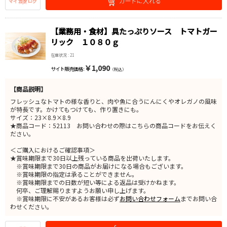
【業務用・食材】具たっぷりソース トマトガー
リック １０８０ｇ
在庫状況 : 21
￥1,090
サイト販売価格 :
（税込）
【商品説明】
フレッシュなトマトの様な香りと、肉や魚に合うにんにくやオレガノの風味
が特長です。かけてもつけても、作り置きにも。
サイズ：23×8.9×8.9
★商品コード：52113 お問い合わせの際はこちらの商品コードをお伝えく
ださい。
＜ご購入におけるご確認事項＞
★賞味期限まで30日以上残っている商品を出荷いたします。
※賞味期限まで30日の商品がお届けになる場合もございます。
※賞味期限の指定は承ることができません。
※賞味期限までの日数が短い等による返品は受けかねます。
何卒、ご理解賜りますようお願い申し上げます。
※賞味期限に不安があるお客様は必ず
お問い合わせフォーム
までお問い合
わせください。