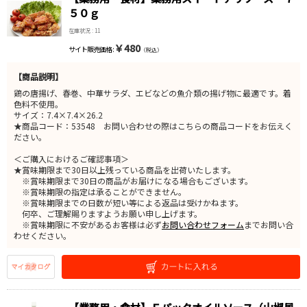
５０ｇ
在庫状況 : 11
￥480
サイト販売価格 :
（税込）
【商品説明】
鶏の唐揚げ、春巻、中華サラダ、エビなどの魚介類の揚げ物に最適です。着
色料不使用。
サイズ：7.4×7.4×26.2
★商品コード：53548 お問い合わせの際はこちらの商品コードをお伝えく
ださい。
＜ご購入におけるご確認事項＞
★賞味期限まで30日以上残っている商品を出荷いたします。
※賞味期限まで30日の商品がお届けになる場合もございます。
※賞味期限の指定は承ることができません。
※賞味期限までの日数が短い等による返品は受けかねます。
何卒、ご理解賜りますようお願い申し上げます。
※賞味期限に不安があるお客様は必ず
お問い合わせフォーム
までお問い合
わせください。