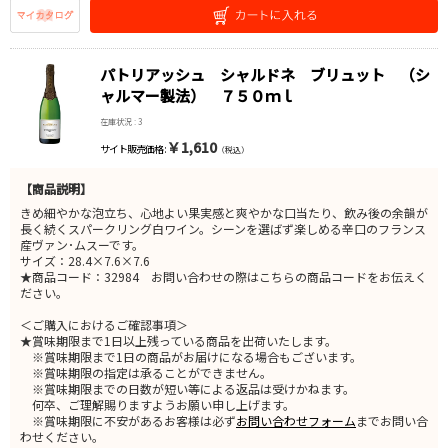
パトリアッシュ シャルドネ ブリュット （シ
ャルマー製法） ７５０ｍｌ
在庫状況 : 3
￥1,610
サイト販売価格 :
（税込）
【商品説明】
きめ細やかな泡立ち、心地よい果実感と爽やかな口当たり、飲み後の余韻が
長く続くスパークリング白ワイン。シーンを選ばず楽しめる辛口のフランス
産ヴァン･ムスーです。
サイズ：28.4×7.6×7.6
★商品コード：32984 お問い合わせの際はこちらの商品コードをお伝えく
ださい。
＜ご購入におけるご確認事項＞
★賞味期限まで1日以上残っている商品を出荷いたします。
※賞味期限まで1日の商品がお届けになる場合もございます。
※賞味期限の指定は承ることができません。
※賞味期限までの日数が短い等による返品は受けかねます。
何卒、ご理解賜りますようお願い申し上げます。
※賞味期限に不安があるお客様は必ず
お問い合わせフォーム
までお問い合
わせください。