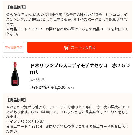
【商品説明】
柔らかな泡立ち､ほんのり甘味を感じる辛口の味わいが特徴。ピッコロサイ
ズはヘンケルが先駆者として世界に販売､お手軽スパークとして認知されて
ます。
★商品コード：39472 お問い合わせの際はこちらの商品コードをお伝えく
ださい。
ドネリ ランブルスコディモデナセッコ 赤７５０
ｍｌ
在庫状況 : 66
￥1,520
サイト販売価格 :
（税込）
【商品説明】
やわらかい泡が心地よく、フローラルな香りとともに、赤い実の果実のアロ
マがあります。味わいは辛口で、フレッシュさと果実味がしっかりと感じら
れます。
サイズ：32.2×8.1×8.1
★商品コード：37104 お問い合わせの際はこちらの商品コードをお伝えく
ださい。