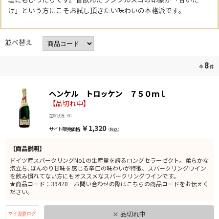
け」という方にこそお試し頂きたい味わいの本格派です。
並べ替え
8
全
件
ヘンケル トロッケン ７５０ｍｌ
【品切れ中】
在庫状況 : 60
￥1,320
サイト販売価格 :
（税込）
【商品説明】
ドイツ産スパークリングNo1の生産量を誇るロングセラーゼクト。柔らかな
泡立ち､ほんのり甘味を感じる辛口の味わいが特徴、スパークリングワイン
を飲み慣れてない方にもオススメなスパークリングワインです。
★商品コード：39470 お問い合わせの際はこちらの商品コードをお伝えく
ださい。
× 品切れ中