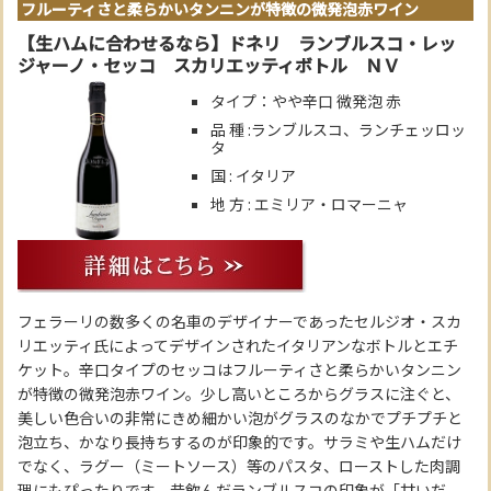
フルーティさと柔らかいタンニンが特徴の微発泡赤ワイン
【生ハムに合わせるなら】ドネリ ランブルスコ・レッ
ジャーノ・セッコ スカリエッティボトル ＮＶ
タイプ：やや辛口 微発泡 赤
品 種 :ランブルスコ、ランチェッロッ
タ
国 : イタリア
地 方 : エミリア・ロマーニャ
フェラーリの数多くの名車のデザイナーであったセルジオ・スカ
リエッティ氏によってデザインされたイタリアンなボトルとエチ
ケット。辛口タイプのセッコはフルーティさと柔らかいタンニン
が特徴の微発泡赤ワイン。少し高いところからグラスに注ぐと、
美しい色合いの非常にきめ細かい泡がグラスのなかでプチプチと
泡立ち、かなり長持ちするのが印象的です。サラミや生ハムだけ
でなく、ラグー（ミートソース）等のパスタ、ローストした肉調
理にもぴったりです。昔飲んだランブルスコの印象が「甘いだ