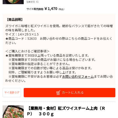
在庫状況 : 61
￥1,470
サイト販売価格 :
（税込）
【商品説明】
ズワイガニ味噌と紅ズワイガニを使用。絶妙なバランスで茹がきたての味噌
の味を再現しました。
サイズ：14×29.5×1.5
★商品コード：52633 お問い合わせの際はこちらの商品コードをお伝えく
ださい。
＜ご購入におけるご確認事項＞
★賞味期限まで30日以上残っている商品を出荷いたします。
※賞味期限まで30日の商品がお届けになる場合もございます。
※賞味期限の指定は承ることができません。
※賞味期限までの日数が短い等による返品は受けかねます。
何卒、ご理解賜りますようお願い申し上げます。
※賞味期限に不安があるお客様は必ず
お問い合わせフォーム
までお問い合
わせください。
【業務用・食材】紅ズワイスチーム上肉（Ｒ
Ｐ） ３００ｇ