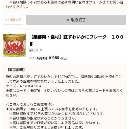
※賞味期限に不安があるお客様は必ず
お問い合わせフォーム
までお問い合
わせください。
× 取扱終了
【業務用・食材】紅ずわいかにフレーク １００
ｇ
在庫状況 : 37
￥960
サイト販売価格 :
（税込）
【商品説明】
原料の高騰が続く紅ずわいかにを100%使用し、増粘剤や調味料を控え目に
して本来の風味を損なわないよう仕上げました。
サイズ：4.6×8.4×8.4
★商品コード：46376 お問い合わせの際はこちらの商品コードをお伝えく
ださい。
＜ご購入におけるご確認事項＞
★賞味期限まで30日以上残っている商品を出荷いたします。
※賞味期限まで30日の商品がお届けになる場合もございます。
※賞味期限の指定は承ることができません。
※賞味期限までの日数が短い等による返品は受けかねます。
何卒、ご理解賜りますようお願い申し上げます。