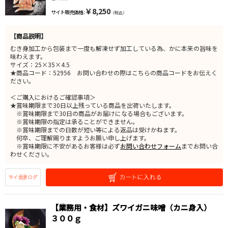
￥8,250
サイト販売価格 :
（税込）
【商品説明】
むき身加工から包装まで一度も解凍せず加工している為、かに本来の旨味を
味わえます。
サイズ：25×35×4.5
★商品コード：52956 お問い合わせの際はこちらの商品コードをお伝えく
ださい。
＜ご購入におけるご確認事項＞
★賞味期限まで30日以上残っている商品を出荷いたします。
※賞味期限まで30日の商品がお届けになる場合もございます。
※賞味期限の指定は承ることができません。
※賞味期限までの日数が短い等による返品は受けかねます。
何卒、ご理解賜りますようお願い申し上げます。
※賞味期限に不安があるお客様は必ず
お問い合わせフォーム
までお問い合
わせください。
【業務用・食材】ズワイガニ味噌（カニ身入）
３００ｇ