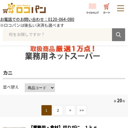
お電話でのお問い合わせ：0120-064-080
※ロコパンは後払い決済も選べます
何をお探しですか？
カニ
並べ替え
20
全
件
1
2
>
>>
【業務用・食材】切りがに １ｋｇ