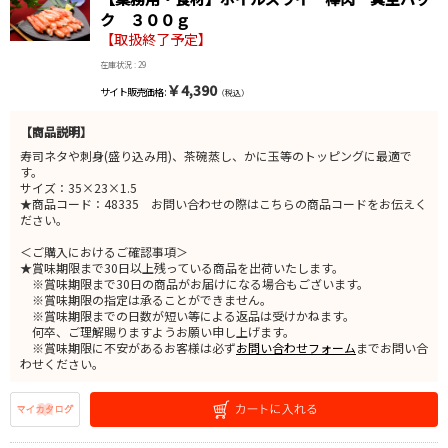
ク ３００ｇ
【取扱終了予定】
在庫状況 : 29
￥4,390
サイト販売価格 :
（税込）
【商品説明】
寿司ネタや刺身(盛り込み用)、茶碗蒸し、かに玉等のトッピングに最適で
す。
サイズ：35×23×1.5
★商品コード：48335 お問い合わせの際はこちらの商品コードをお伝えく
ださい。
＜ご購入におけるご確認事項＞
★賞味期限まで30日以上残っている商品を出荷いたします。
※賞味期限まで30日の商品がお届けになる場合もございます。
※賞味期限の指定は承ることができません。
※賞味期限までの日数が短い等による返品は受けかねます。
何卒、ご理解賜りますようお願い申し上げます。
※賞味期限に不安があるお客様は必ず
お問い合わせフォーム
までお問い合
わせください。