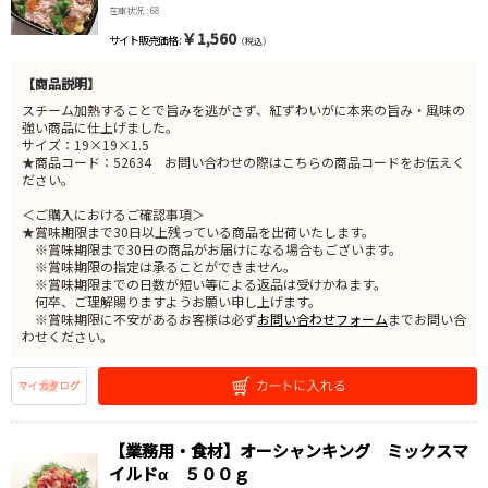
在庫状況 : 68
￥1,560
サイト販売価格 :
（税込）
【商品説明】
スチーム加熱することで旨みを逃がさず、紅ずわいがに本来の旨み・風味の
強い商品に仕上げました。
サイズ：19×19×1.5
★商品コード：52634 お問い合わせの際はこちらの商品コードをお伝えく
ださい。
＜ご購入におけるご確認事項＞
★賞味期限まで30日以上残っている商品を出荷いたします。
※賞味期限まで30日の商品がお届けになる場合もございます。
※賞味期限の指定は承ることができません。
※賞味期限までの日数が短い等による返品は受けかねます。
何卒、ご理解賜りますようお願い申し上げます。
※賞味期限に不安があるお客様は必ず
お問い合わせフォーム
までお問い合
わせください。
【業務用・食材】オーシャンキング ミックスマ
イルドα ５００ｇ