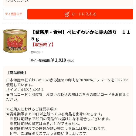
わせください。
【業務用・食材】べにずわいかに赤肉造り １１
５ｇ
【取扱終了】
在庫状況 : 0
￥1,910
サイト販売価格 :
（税込）
【商品説明】
日本海産の紅ずわいかにの赤み強めの脚肉を70?80%、フレークを30?20%
使用しています。
サイズ：4.6×8.4×8.4
★商品コード：46375 お問い合わせの際はこちらの商品コードをお伝えく
ださい。
＜ご購入におけるご確認事項＞
★賞味期限まで30日以上残っている商品を出荷いたします。
※賞味期限まで30日の商品がお届けになる場合もございます。
※賞味期限の指定は承ることができません。
※賞味期限までの日数が短い等による返品は受けかねます。
何卒、ご理解賜りますようお願い申し上げます。