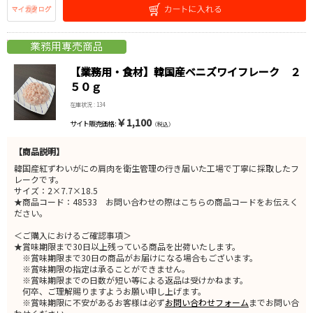
【業務用・食材】韓国産ベニズワイフレーク ２
５０ｇ
在庫状況 : 134
￥1,100
サイト販売価格 :
（税込）
【商品説明】
韓国産紅ずわいがにの肩肉を衛生管理の行き届いた工場で丁寧に採取したフ
レークです。
サイズ：2×7.7×18.5
★商品コード：48533 お問い合わせの際はこちらの商品コードをお伝えく
ださい。
＜ご購入におけるご確認事項＞
★賞味期限まで30日以上残っている商品を出荷いたします。
※賞味期限まで30日の商品がお届けになる場合もございます。
※賞味期限の指定は承ることができません。
※賞味期限までの日数が短い等による返品は受けかねます。
何卒、ご理解賜りますようお願い申し上げます。
※賞味期限に不安があるお客様は必ず
お問い合わせフォーム
までお問い合