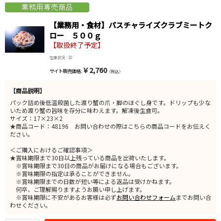
【業務用・食材】パスチャライズクラブミートク
ロー ５００ｇ
【取扱終了予定】
在庫状況 : 10
￥2,760
サイト販売価格 :
（税込）
【商品説明】
パック詰め後低温殺菌した渡り蟹の爪・脚のほぐし身です。ドリップも少な
いため渡り蟹の旨味を存分に味わえます。解凍後生食可。
サイズ：17×23×2
★商品コード：48196 お問い合わせの際はこちらの商品コードをお伝えく
ださい。
＜ご購入におけるご確認事項＞
★賞味期限まで30日以上残っている商品を出荷いたします。
※賞味期限まで30日の商品がお届けになる場合もございます。
※賞味期限の指定は承ることができません。
※賞味期限までの日数が短い等による返品は受けかねます。
何卒、ご理解賜りますようお願い申し上げます。
※賞味期限に不安があるお客様は必ず
お問い合わせフォーム
までお問い合
わせください。