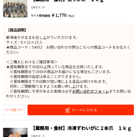
在庫状況 : 64
￥1,770
サイト販売価格 :
（税込）
【商品説明】
解凍後そのままお召し上がりいただけます。
サイズ：6×22×15.5
★商品コード：54932 お問い合わせの際はこちらの商品コードをお伝えく
ださい。
＜ご購入におけるご確認事項＞
★賞味期限まで30日以上残っている商品を出荷いたします。
※賞味期限まで30日の商品がお届けになる場合もございます。
※賞味期限の指定は承ることができません。
※賞味期限までの日数が短い等による返品は受けかねます。
何卒、ご理解賜りますようお願い申し上げます。
※賞味期限に不安があるお客様は必ず
お問い合わせフォーム
までお問い合
わせください。
【業務用・食材】冷凍ずわいがに２本爪 １ｋｇ
在庫状況 : 17