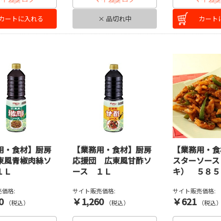
カートに入れる
× 品切れ中
カート
用・食材】厨房
【業務用・食材】厨房
【業務用・食
東風青椒肉絲ソ
応援団 広東風甘酢ソ
スターソース
１Ｌ
ース １Ｌ
キ） ５８５
価格:
サイト販売価格:
サイト販売価格:
0
￥1,260
￥621
（税込）
（税込）
（税込