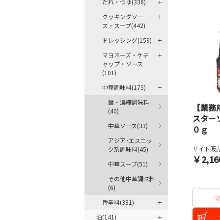
たれ・つゆ(336)
クッキングソー
ス・スープ(442)
ドレッシング(159)
マヨネーズ・ケチ
ャップ・ソース
(101)
中華調味料(175)
醤・濃縮調味料
【業務
(40)
スター
中華ソース(33)
０ｇ
アジア･エスニッ
サイト販売
ク系調味料(45)
￥2,16
中華スープ(51)
その他中華調味料
(6)
香辛料(381)
油(141)