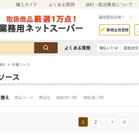
購入ガイド
よくある質問
送料・配送業者について
最短翌日出荷！
新規会員登録
よくある質問
後払いとは
追加注文
味料
>
中華ソース
ソース
べ替え
商品コード
商品名
価格(安い順)
価格(高い順)
1
2