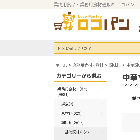
業務用食品・業務用食材通販の
ロコパン
何をお探しですか？
ホーム
>
業務用食材・資材
>
調味料
>
中華調
カテゴリーから選ぶ
中華
業務用食材・資材
(9081)
並
鮮魚(3)
原材料(929)
調味料(2014)
基礎調味料(420)