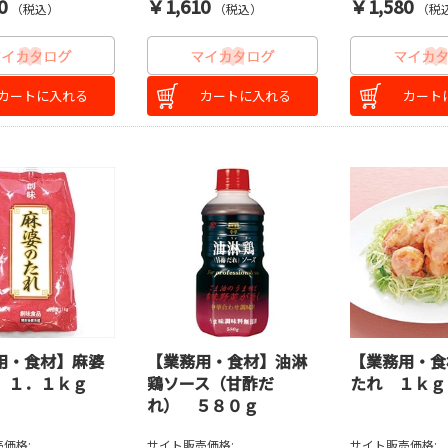
0
￥1,610
￥1,580
（税込）
（税込）
（税
カートに入れる
カートに入れる
カート
用・食材】麻婆
【業務用・食材】油淋
【業務用・食
 １．１ｋｇ
鶏ソース（甘酢だ
たれ １ｋｇ
れ） ５８０ｇ
価格:
サイト販売価格:
サイト販売価格: