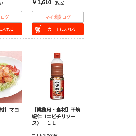
￥1,610
込）
（税込）
に入れる
カートに入れる
材】マヨ
【業務用・食材】干焼
蝦仁（エビチリソー
ス） １Ｌ
サイト販売価格: