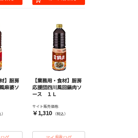
材】厨房
【業務用・食材】厨房
風麻婆ソ
応援団四川風回鍋肉ソ
ース １Ｌ
サイト販売価格:
￥1,310
込）
（税込）