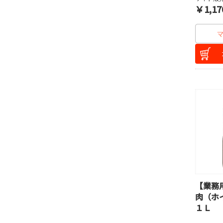
￥1,17
【業務
肉（ホ
１Ｌ