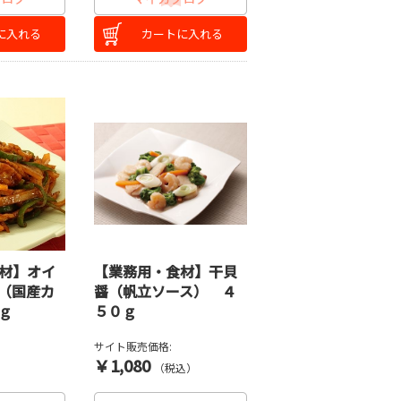
に入れる
カートに入れる
材】オイ
【業務用・食材】干貝
（国産カ
醤（帆立ソース） ４
ｇ
５０ｇ
サイト販売価格:
￥1,080
）
（税込）