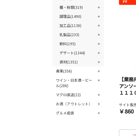
麺・粉類(319)
調理品(1490)
加工品(1136)
乳製品(233)
飲料(195)
デザート(1344)
資材(1351)
青果(356)
【業務
ワイン・日本酒・ビー
アンソ
ル(286)
１１１
マグロ直送(22)
お酒（アウトレット）
サイト販売
￥860
グルメ産直