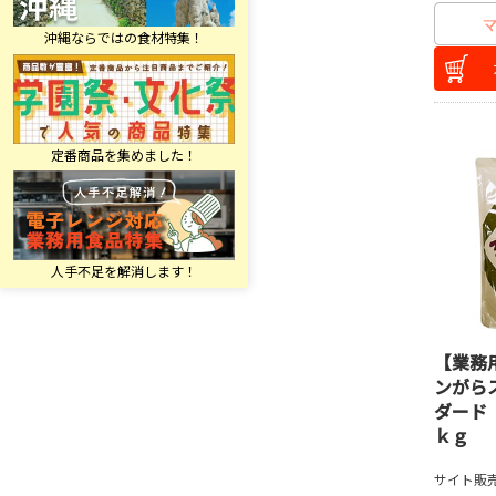
【業務
ンがら
ダード
ｋｇ
サイト販売