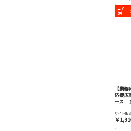
【業務
応援広
ース 
サイト販売
￥1,31