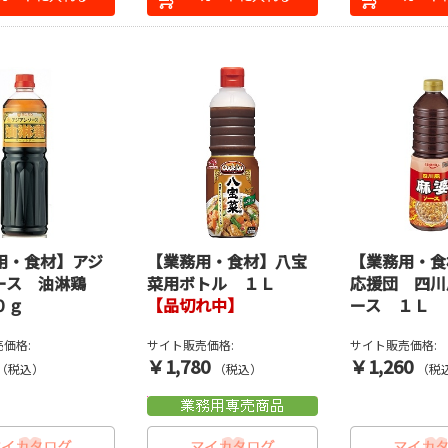
用・食材】アジ
【業務用・食材】八宝
【業務用・食
ース 油淋鶏
菜用ボトル １Ｌ
応援団 四川
０ｇ
【品切れ中】
ース １Ｌ
価格:
サイト販売価格:
サイト販売価格:
￥1,780
￥1,260
（税込）
（税込）
（税