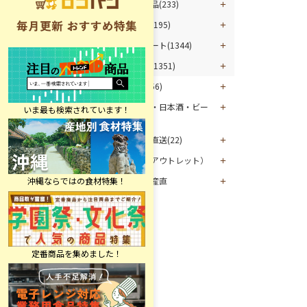
乳製品(233)
飲料(195)
デザート(1344)
資材(1351)
青果(356)
ワイン・日本酒・ビー
ル(286)
マグロ直送(22)
お酒（アウトレット）
グルメ産直