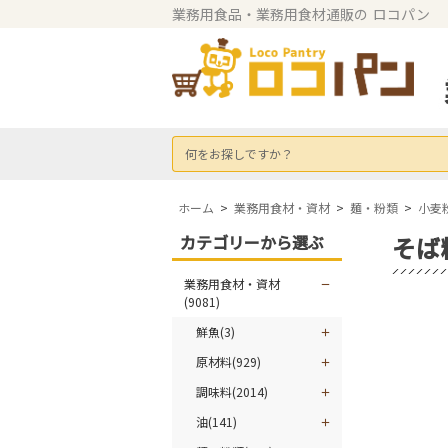
業務用食品・業務用食材通販の
ロコパン
何をお探しですか？
ホーム
>
業務用食材・資材
>
麺・粉類
>
小麦
カテゴリーから選ぶ
そば
業務用食材・資材
(9081)
鮮魚(3)
原材料(929)
調味料(2014)
油(141)