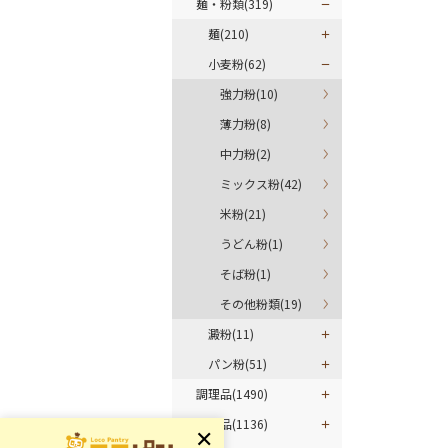
麺・粉類(319)
麺(210)
小麦粉(62)
強力粉(10)
薄力粉(8)
中力粉(2)
ミックス粉(42)
米粉(21)
うどん粉(1)
そば粉(1)
その他粉類(19)
澱粉(11)
パン粉(51)
調理品(1490)
加工品(1136)