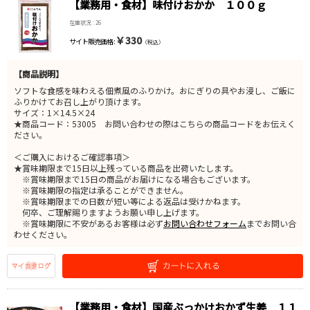
【業務用・食材】味付けおかか １００ｇ
在庫状況 : 26
￥330
サイト販売価格 :
（税込）
【商品説明】
ソフトな食感を味わえる佃煮風のふりかけ。おにぎりの具やお浸し、ご飯に
ふりかけてお召し上がり頂けます。
サイズ：1×14.5×24
★商品コード：53005 お問い合わせの際はこちらの商品コードをお伝えく
ださい。
＜ご購入におけるご確認事項＞
★賞味期限まで15日以上残っている商品を出荷いたします。
※賞味期限まで15日の商品がお届けになる場合もございます。
※賞味期限の指定は承ることができません。
※賞味期限までの日数が短い等による返品は受けかねます。
何卒、ご理解賜りますようお願い申し上げます。
※賞味期限に不安があるお客様は必ず
お問い合わせフォーム
までお問い合
わせください。
【業務用・食材】国産ぶっかけおかず生姜 １１