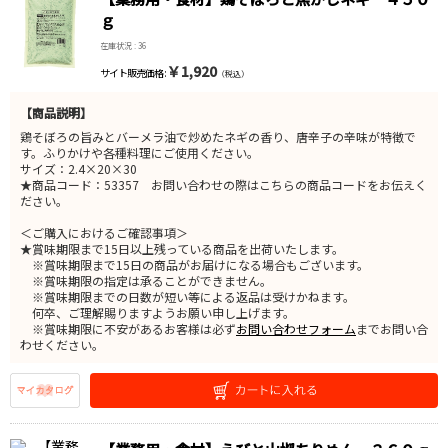
ｇ
在庫状況 : 36
￥1,920
サイト販売価格 :
（税込）
【商品説明】
鶏そぼろの旨みとバーメラ油で炒めたネギの香り、唐辛子の辛味が特徴で
す。ふりかけや各種料理にご使用ください。
サイズ：2.4×20×30
★商品コード：53357 お問い合わせの際はこちらの商品コードをお伝えく
ださい。
＜ご購入におけるご確認事項＞
★賞味期限まで15日以上残っている商品を出荷いたします。
※賞味期限まで15日の商品がお届けになる場合もございます。
※賞味期限の指定は承ることができません。
※賞味期限までの日数が短い等による返品は受けかねます。
何卒、ご理解賜りますようお願い申し上げます。
※賞味期限に不安があるお客様は必ず
お問い合わせフォーム
までお問い合
わせください。