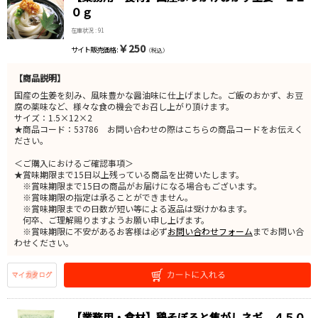
０ｇ
在庫状況 : 91
￥250
サイト販売価格 :
（税込）
【商品説明】
国産の生姜を刻み、風味豊かな醤油味に仕上げました。ご飯のおかず、お豆
腐の薬味など、様々な食の機会でお召し上がり頂けます。
サイズ：1.5×12×2
★商品コード：53786 お問い合わせの際はこちらの商品コードをお伝えく
ださい。
＜ご購入におけるご確認事項＞
★賞味期限まで15日以上残っている商品を出荷いたします。
※賞味期限まで15日の商品がお届けになる場合もございます。
※賞味期限の指定は承ることができません。
※賞味期限までの日数が短い等による返品は受けかねます。
何卒、ご理解賜りますようお願い申し上げます。
※賞味期限に不安があるお客様は必ず
お問い合わせフォーム
までお問い合
わせください。
【業務用・食材】鶏そぼろと焦がしネギ ４５０