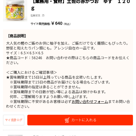
【業務用・食材】土佐の赤かつお ゆず １２０
ｇ
在庫状況 : 35
￥640
サイト販売価格 :
（税込）
【商品説明】
大人気の鰹のご飯のお供に柚子を加え、ご飯だけでなく麺類にもぴったり。
野菜と和えたりパン類にも。アレンジ自在の一品です。
サイズ：6.5×6.5×6.5
★商品コード：56246 お問い合わせの際はこちらの商品コードをお伝えく
ださい。
＜ご購入におけるご確認事項＞
★賞味期限まで15日以上残っている商品を出荷いたします。
※賞味期限まで15日の商品がお届けになる場合もございます。
※賞味期限の指定は承ることができません。
※賞味期限までの日数が短い等による返品は受けかねます。
何卒、ご理解賜りますようお願い申し上げます。
※賞味期限に不安があるお客様は必ず
お問い合わせフォーム
までお問い合
わせください。