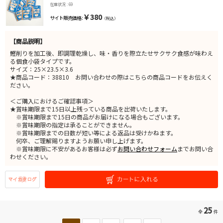
在庫状況 : 69
￥380
サイト販売価格 :
（税込）
【商品説明】
鰹削りを加工後、即調理乾燥し、味・香りを際立たせサクサク食感が味わえ
る個食小袋タイプです。
サイズ：25×23.5×3.6
★商品コード：38810 お問い合わせの際はこちらの商品コードをお伝えく
ださい。
＜ご購入におけるご確認事項＞
★賞味期限まで15日以上残っている商品を出荷いたします。
※賞味期限まで15日の商品がお届けになる場合もございます。
※賞味期限の指定は承ることができません。
※賞味期限までの日数が短い等による返品は受けかねます。
何卒、ご理解賜りますようお願い申し上げます。
※賞味期限に不安があるお客様は必ず
お問い合わせフォーム
までお問い合
わせください。
25
全
件