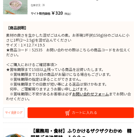
在庫状況 : 39
￥320
サイト販売価格 :
（税込）
【商品説明】
素材の良さを生かした混ぜごはんの素。お茶碗1杯(約150g)分のごはんに小
さじ1杯(2～2.5g)を混ぜ込んでください
サイズ：1×12.7×19.5
★商品コード：52535 お問い合わせの際はこちらの商品コードをお伝えく
ださい。
＜ご購入におけるご確認事項＞
★賞味期限まで15日以上残っている商品を出荷いたします。
※賞味期限まで15日の商品がお届けになる場合もございます。
※賞味期限の指定は承ることができません。
※賞味期限までの日数が短い等による返品は受けかねます。
何卒、ご理解賜りますようお願い申し上げます。
※賞味期限に不安があるお客様は必ず
お問い合わせフォーム
までお問い合
わせください。
【業務用・食材】ふりかけるザクザクわかめ 韓