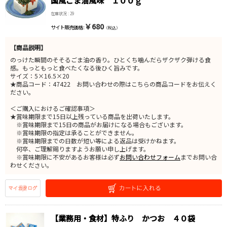
国風ごま油風味 １００ｇ
在庫状況 : 29
￥680
サイト販売価格 :
（税込）
【商品説明】
のっけた瞬間のそそるごま油の香り。ひとくち噛んだらザクザク弾ける食
感。もっともっと食べたくなる後ひく旨みです。
サイズ：5×16.5×20
★商品コード：47422 お問い合わせの際はこちらの商品コードをお伝えく
ださい。
＜ご購入におけるご確認事項＞
★賞味期限まで15日以上残っている商品を出荷いたします。
※賞味期限まで15日の商品がお届けになる場合もございます。
※賞味期限の指定は承ることができません。
※賞味期限までの日数が短い等による返品は受けかねます。
何卒、ご理解賜りますようお願い申し上げます。
※賞味期限に不安があるお客様は必ず
お問い合わせフォーム
までお問い合
わせください。
【業務用・食材】特ふり かつお ４０袋