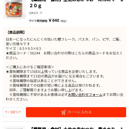
２０ｇ
在庫状況 : 35
￥640
サイト販売価格 :
（税込）
【商品説明】
日本一になったにんにくの効いた鰹フレーク。パスタ、パン、ピザ、ご飯、
使い方様々です
サイズ：6.5×6.5×6.5
★商品コード：56244 お問い合わせの際はこちらの商品コードをお伝えく
ださい。
＜ご購入におけるご確認事項＞
★賞味期限まで15日以上残っている商品を出荷いたします。
※賞味期限まで15日の商品がお届けになる場合もございます。
※賞味期限の指定は承ることができません。
※賞味期限までの日数が短い等による返品は受けかねます。
何卒、ご理解賜りますようお願い申し上げます。
※賞味期限に不安があるお客様は必ず
お問い合わせフォーム
までお問い合
わせください。