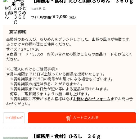
【業務用・食材】えびと山椒ちりめん ３６０ｇ
在庫状況 : 22
￥2,080
サイト販売価格 :
（税込）
【商品説明】
高級感のあるえび、ちりめんをブレンドしました。山椒の風味が特徴です。
ふりかけや各種料理にご使用ください。
サイズ：2×17×26
★商品コード：53359 お問い合わせの際はこちらの商品コードをお伝えく
ださい。
＜ご購入におけるご確認事項＞
★賞味期限まで15日以上残っている商品を出荷いたします。
※賞味期限まで15日の商品がお届けになる場合もございます。
※賞味期限の指定は承ることができません。
※賞味期限までの日数が短い等による返品は受けかねます。
何卒、ご理解賜りますようお願い申し上げます。
※賞味期限に不安があるお客様は必ず
お問い合わせフォーム
までお問い合
わせください。
【業務用・食材】ひろし ３６ｇ