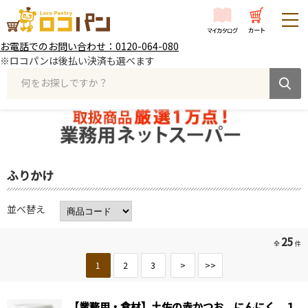
お電話でのお問い合わせ：0120-064-080
※ロコパンは後払い決済も選べます
何をお探しですか？
ふりかけ
並べ替え
25
全
件
1
2
3
>
>>
【業務用・食材】土佐の赤かつお にんにく １