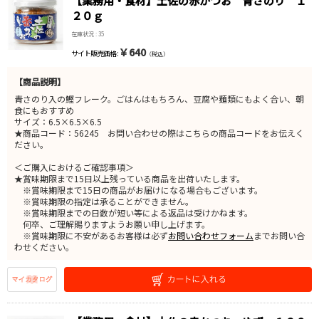
【業務用・食材】土佐の赤かつお 青さのり １
２０ｇ
在庫状況 : 35
￥640
サイト販売価格 :
（税込）
【商品説明】
青さのり入の鰹フレーク。ごはんはもちろん、豆腐や麺類にもよく合い、朝
食にもおすすめ
サイズ：6.5×6.5×6.5
★商品コード：56245 お問い合わせの際はこちらの商品コードをお伝えく
ださい。
＜ご購入におけるご確認事項＞
★賞味期限まで15日以上残っている商品を出荷いたします。
※賞味期限まで15日の商品がお届けになる場合もございます。
※賞味期限の指定は承ることができません。
※賞味期限までの日数が短い等による返品は受けかねます。
何卒、ご理解賜りますようお願い申し上げます。
※賞味期限に不安があるお客様は必ず
お問い合わせフォーム
までお問い合
わせください。