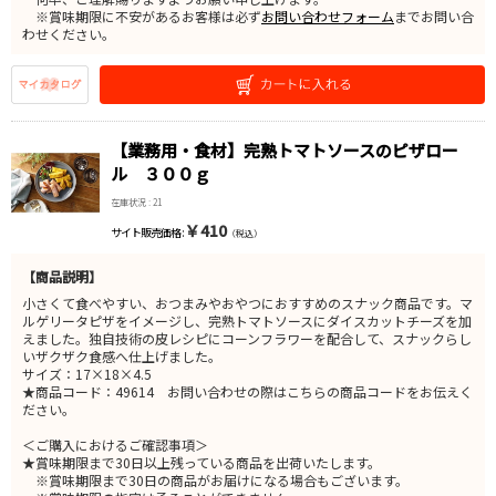
※賞味期限に不安があるお客様は必ず
お問い合わせフォーム
までお問い合
わせください。
【業務用・食材】完熟トマトソースのピザロー
ル ３００ｇ
在庫状況 : 21
￥410
サイト販売価格 :
（税込）
【商品説明】
小さくて食べやすい、おつまみやおやつにおすすめのスナック商品です。マ
ルゲリータピザをイメージし、完熟トマトソースにダイスカットチーズを加
えました。独自技術の皮レシピにコーンフラワーを配合して、スナックらし
いザクザク食感へ仕上げました。
サイズ：17×18×4.5
★商品コード：49614 お問い合わせの際はこちらの商品コードをお伝えく
ださい。
＜ご購入におけるご確認事項＞
★賞味期限まで30日以上残っている商品を出荷いたします。
※賞味期限まで30日の商品がお届けになる場合もございます。