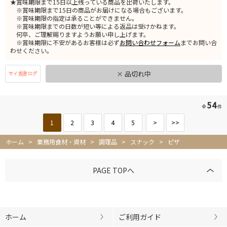
★賞味期限まで15日以上残っている商品を出荷いたします。
※賞味期限まで15日の商品がお届けになる場合もございます。
※賞味期限の指定は承ることができません。
※賞味期限までの日数が短い等による返品は受けかねます。
何卒、ご理解賜りますようお願い申し上げます。
※賞味期限に不安があるお客様は必ず
お問い合わせフォーム
までお問い合
わせください。
× 品切れ中
54
全
件
1
2
3
4
5
>
>>
ホーム
>
業務用食材・資材
>
調理品
>
スナック
>
ピザ
PAGE TOPへ
ホーム
ご利用ガイド