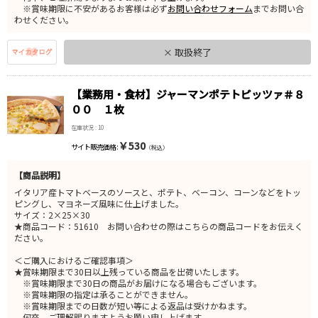
※賞味期限に不安があるお客様は必ず
お問い合わせフォーム
までお問い合
わせください。
× 取扱終了
【業務用・食材】ジャーマンポテトピッツァ＃８
００ １枚
在庫状況 : 10
￥530
サイト販売価格 :
（税込）
【商品説明】
イタリア産トマトベースのソースと、ポテト、ベーコン、コーンなどをトッ
ピングし、マヨネーズ風味に仕上げました。
サイズ：2×25×30
★商品コード：51610 お問い合わせの際はこちらの商品コードをお伝えく
ださい。
＜ご購入におけるご確認事項＞
★賞味期限まで30日以上残っている商品を出荷いたします。
※賞味期限まで30日の商品がお届けになる場合もございます。
※賞味期限の指定は承ることができません。
※賞味期限までの日数が短い等による返品は受けかねます。
何卒、ご理解賜りますようお願い申し上げます。