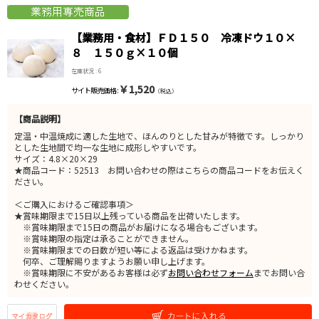
【業務用・食材】ＦＤ１５０ 冷凍ドウ１０×
８ １５０ｇ×１０個
在庫状況 : 6
￥1,520
サイト販売価格 :
（税込）
【商品説明】
定温・中温焼成に適した生地で、ほんのりとした甘みが特徴です。しっかり
とした生地間で均一な生地に成形しやすいです。
サイズ：4.8×20×29
★商品コード：52513 お問い合わせの際はこちらの商品コードをお伝えく
ださい。
＜ご購入におけるご確認事項＞
★賞味期限まで15日以上残っている商品を出荷いたします。
※賞味期限まで15日の商品がお届けになる場合もございます。
※賞味期限の指定は承ることができません。
※賞味期限までの日数が短い等による返品は受けかねます。
何卒、ご理解賜りますようお願い申し上げます。
※賞味期限に不安があるお客様は必ず
お問い合わせフォーム
までお問い合
わせください。