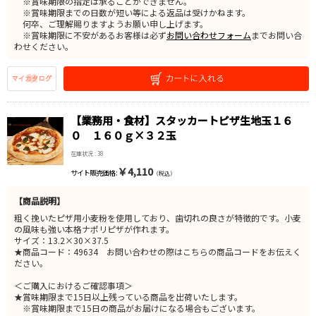
※賞味期限の指定は承ることができません。
※賞味期限までの日数が短い等による返品は受けかねます。
何卒、ご理解賜りますようお願い申し上げます。
※賞味期限に不安があるお客様は必ず
お問い合わせフォーム
までお問い合
わせください。
【業務用・食材】スタッカートピザ生地玉１６
０ １６０ｇ×３２玉
在庫状況 : 38
￥4,110
サイト販売価格 :
（税込）
【商品説明】
粗く挽いたピザ用小麦粉を使用しており、歯切れの良さが特徴的です。小麦
の風味も強い本格ナポリピザが作れます。
サイズ：13.2×30×37.5
★商品コード：49634 お問い合わせの際はこちらの商品コードをお伝えく
ださい。
＜ご購入におけるご確認事項＞
★賞味期限まで15日以上残っている商品を出荷いたします。
※賞味期限まで15日の商品がお届けになる場合もございます。