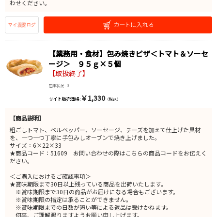
わせください。
【業務用・食材】包み焼きピザ＜トマト＆ソーセ
ージ＞ ９５ｇ×５個
【取扱終了】
在庫状況 : 0
￥1,330
サイト販売価格 :
（税込）
【商品説明】
粗ごしトマト、ベルペッパー、ソーセージ、チーズを加えて仕上げた具材
を、一つ一つ丁寧に手包みしオーブンで焼き上げました。
サイズ：6×22×33
★商品コード：51609 お問い合わせの際はこちらの商品コードをお伝えく
ださい。
＜ご購入におけるご確認事項＞
★賞味期限まで30日以上残っている商品を出荷いたします。
※賞味期限まで30日の商品がお届けになる場合もございます。
※賞味期限の指定は承ることができません。
※賞味期限までの日数が短い等による返品は受けかねます。
何卒、ご理解賜りますようお願い申し上げます。