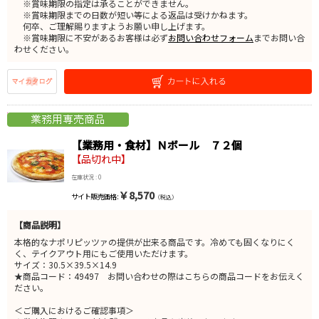
※賞味期限の指定は承ることができません。
※賞味期限までの日数が短い等による返品は受けかねます。
何卒、ご理解賜りますようお願い申し上げます。
※賞味期限に不安があるお客様は必ず
お問い合わせフォーム
までお問い合
わせください。
【業務用・食材】Ｎボール ７２個
【品切れ中】
在庫状況 : 0
￥8,570
サイト販売価格 :
（税込）
【商品説明】
本格的なナポリピッツァの提供が出来る商品です。冷めても固くなりにく
く、テイクアウト用にもご使用いただけます。
サイズ：30.5×39.5×14.9
★商品コード：49497 お問い合わせの際はこちらの商品コードをお伝えく
ださい。
＜ご購入におけるご確認事項＞