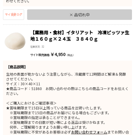
わせください。
× 品切れ中
【業務用・食材】イタリアット 冷凍ピッツァ生
地１６０ｇ×２４玉 ３８４０ｇ
在庫状況 : 32
￥4,950
サイト販売価格 :
（税込）
【商品説明】
生地の表面が乾かないよう注意しながら、冷蔵庫で12時間ほど解凍＆発酵
させてください。
サイズ：30×40×11
★商品コード：51860 お問い合わせの際はこちらの商品コードをお伝えく
ださい。
＜ご購入におけるご確認事項＞
★賞味期限まで15日以上残っている商品を出荷いたします。
※賞味期限まで15日の商品がお届けになる場合もございます。
※賞味期限の指定は承ることができません。
※賞味期限までの日数が短い等による返品は受けかねます。
何卒、ご理解賜りますようお願い申し上げます。
※賞味期限に不安があるお客様は必ず
お問い合わせフォーム
までお問い合