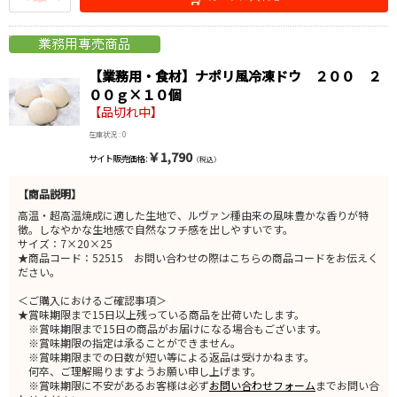
【業務用・食材】ナポリ風冷凍ドウ ２００ ２
００ｇ×１０個
【品切れ中】
在庫状況 : 0
￥1,790
サイト販売価格 :
（税込）
【商品説明】
高温・超高温焼成に適した生地で、ルヴァン種由来の風味豊かな香りが特
徴。しなやかな生地感で自然なフチ感を出しやすいです。
サイズ：7×20×25
★商品コード：52515 お問い合わせの際はこちらの商品コードをお伝えく
ださい。
＜ご購入におけるご確認事項＞
★賞味期限まで15日以上残っている商品を出荷いたします。
※賞味期限まで15日の商品がお届けになる場合もございます。
※賞味期限の指定は承ることができません。
※賞味期限までの日数が短い等による返品は受けかねます。
何卒、ご理解賜りますようお願い申し上げます。
※賞味期限に不安があるお客様は必ず
お問い合わせフォーム
までお問い合