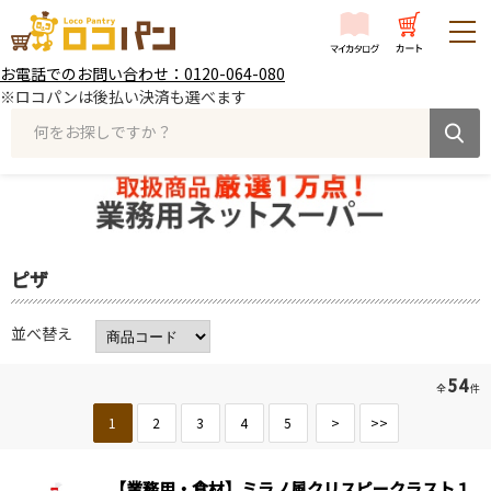
お電話でのお問い合わせ：0120-064-080
※ロコパンは後払い決済も選べます
何をお探しですか？
ピザ
並べ替え
54
全
件
1
2
3
4
5
>
>>
【業務用・食材】ミラノ風クリスピークラスト１