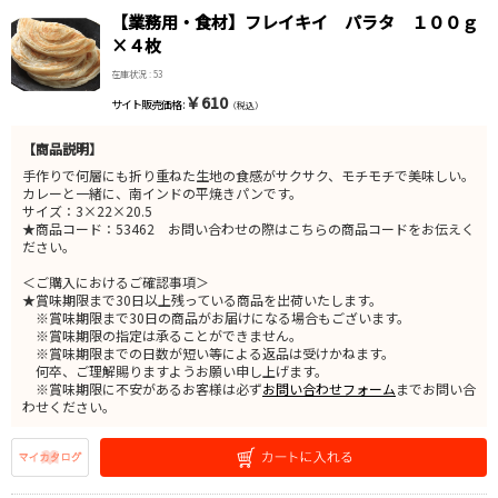
【業務用・食材】フレイキイ パラタ １００ｇ
×４枚
在庫状況 : 53
￥610
サイト販売価格 :
（税込）
【商品説明】
手作りで何層にも折り重ねた生地の食感がサクサク、モチモチで美味しい。
カレーと一緒に、南インドの平焼きパンです。
サイズ：3×22×20.5
★商品コード：53462 お問い合わせの際はこちらの商品コードをお伝えく
ださい。
＜ご購入におけるご確認事項＞
★賞味期限まで30日以上残っている商品を出荷いたします。
※賞味期限まで30日の商品がお届けになる場合もございます。
※賞味期限の指定は承ることができません。
※賞味期限までの日数が短い等による返品は受けかねます。
何卒、ご理解賜りますようお願い申し上げます。
※賞味期限に不安があるお客様は必ず
お問い合わせフォーム
までお問い合
わせください。