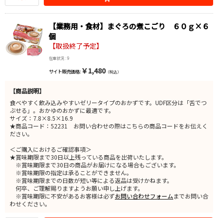
【業務用・食材】まぐろの煮こごり ６０ｇ×６
個
【取扱終了予定】
在庫状況 : 9
￥1,480
サイト販売価格 :
（税込）
【商品説明】
食べやすく飲み込みやすいゼリータイプのおかずです。UDF区分は「舌でつ
ぶせる」。おかゆのおかずに最適です。
サイズ：7.8×8.5×16.9
★商品コード：52231 お問い合わせの際はこちらの商品コードをお伝えく
ださい。
＜ご購入におけるご確認事項＞
★賞味期限まで30日以上残っている商品を出荷いたします。
※賞味期限まで30日の商品がお届けになる場合もございます。
※賞味期限の指定は承ることができません。
※賞味期限までの日数が短い等による返品は受けかねます。
何卒、ご理解賜りますようお願い申し上げます。
※賞味期限に不安があるお客様は必ず
お問い合わせフォーム
までお問い合
わせください。