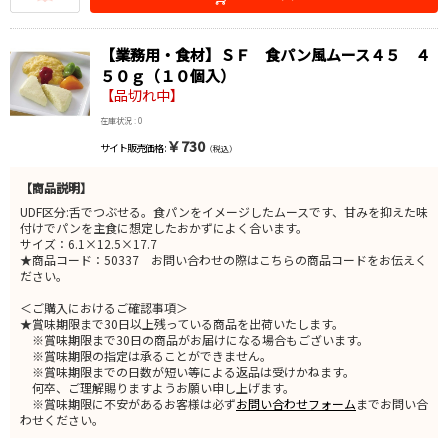
【業務用・食材】ＳＦ 食パン風ムース４５ ４
５０ｇ（１０個入）
【品切れ中】
在庫状況 : 0
￥730
サイト販売価格 :
（税込）
【商品説明】
UDF区分:舌でつぶせる。食パンをイメージしたムースです、甘みを抑えた味
付けでパンを主食に想定したおかずによく合います。
サイズ：6.1×12.5×17.7
★商品コード：50337 お問い合わせの際はこちらの商品コードをお伝えく
ださい。
＜ご購入におけるご確認事項＞
★賞味期限まで30日以上残っている商品を出荷いたします。
※賞味期限まで30日の商品がお届けになる場合もございます。
※賞味期限の指定は承ることができません。
※賞味期限までの日数が短い等による返品は受けかねます。
何卒、ご理解賜りますようお願い申し上げます。
※賞味期限に不安があるお客様は必ず
お問い合わせフォーム
までお問い合
わせください。