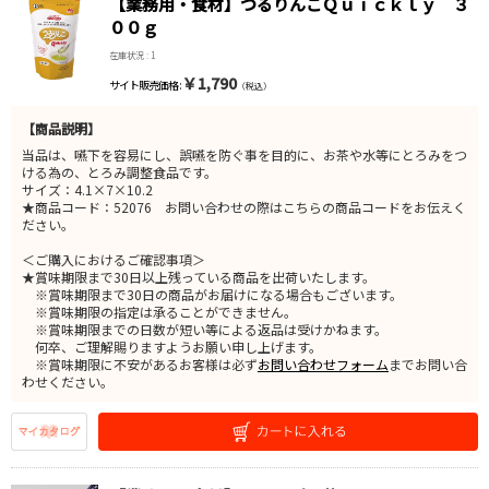
【業務用・食材】つるりんこＱｕｉｃｋｌｙ ３
００ｇ
在庫状況 : 1
￥1,790
サイト販売価格 :
（税込）
【商品説明】
当品は、嚥下を容易にし、誤嚥を防ぐ事を目的に、お茶や水等にとろみをつ
ける為の、とろみ調整食品です。
サイズ：4.1×7×10.2
★商品コード：52076 お問い合わせの際はこちらの商品コードをお伝えく
ださい。
＜ご購入におけるご確認事項＞
★賞味期限まで30日以上残っている商品を出荷いたします。
※賞味期限まで30日の商品がお届けになる場合もございます。
※賞味期限の指定は承ることができません。
※賞味期限までの日数が短い等による返品は受けかねます。
何卒、ご理解賜りますようお願い申し上げます。
※賞味期限に不安があるお客様は必ず
お問い合わせフォーム
までお問い合
わせください。