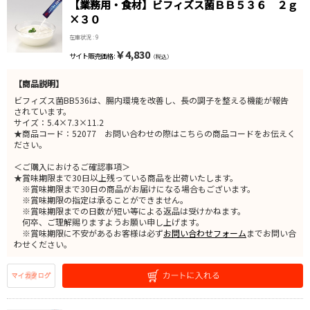
【業務用・食材】ビフィズス菌ＢＢ５３６ ２ｇ
×３０
在庫状況 : 9
￥4,830
サイト販売価格 :
（税込）
【商品説明】
ビフィズス菌BB536は、腸内環境を改善し、長の調子を整える機能が報告
されています。
サイズ：5.4×7.3×11.2
★商品コード：52077 お問い合わせの際はこちらの商品コードをお伝えく
ださい。
＜ご購入におけるご確認事項＞
★賞味期限まで30日以上残っている商品を出荷いたします。
※賞味期限まで30日の商品がお届けになる場合もございます。
※賞味期限の指定は承ることができません。
※賞味期限までの日数が短い等による返品は受けかねます。
何卒、ご理解賜りますようお願い申し上げます。
※賞味期限に不安があるお客様は必ず
お問い合わせフォーム
までお問い合
わせください。