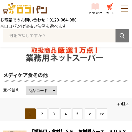
お電話でのお問い合わせ：0120-064-080
※ロコパンは後払い決済も選べます
何をお探しですか？
メディケア食その他
並べ替え
41
全
件
1
2
3
4
5
>
>>
【業務用・食材】ＳＦ お餅風ムース ３０ｇ×