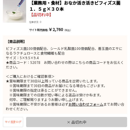
【業務用・食材】おなか活き活きビフィズス菌
１．５ｇ×３０本
【品切れ中】
在庫状況 : 0
￥2,760
サイト販売価格 :
（税込）
【商品説明】
ビフィズス菌100億個配合、シールド乳酸菌100億個配合、善玉菌のエサに
なるラクチュロースと食物繊維も配合
サイズ：5×9.5×9.4
★商品コード：52078 お問い合わせの際はこちらの商品コードをお伝えく
ださい。
＜ご購入におけるご確認事項＞
★賞味期限まで30日以上残っている商品を出荷いたします。
※賞味期限まで30日の商品がお届けになる場合もございます。
※賞味期限の指定は承ることができません。
※賞味期限までの日数が短い等による返品は受けかねます。
何卒、ご理解賜りますようお願い申し上げます。
※賞味期限に不安があるお客様は必ず
お問い合わせフォーム
までお問い合
わせください。
× 品切れ中