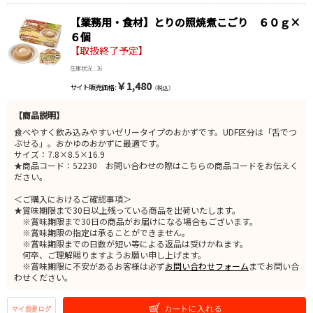
【業務用・食材】とりの照焼煮こごり ６０ｇ×
６個
【取扱終了予定】
在庫状況 : 16
￥1,480
サイト販売価格 :
（税込）
【商品説明】
食べやすく飲み込みやすいゼリータイプのおかずです。UDF区分は「舌でつ
ぶせる」。おかゆのおかずに最適です。
サイズ：7.8×8.5×16.9
★商品コード：52230 お問い合わせの際はこちらの商品コードをお伝えく
ださい。
＜ご購入におけるご確認事項＞
★賞味期限まで30日以上残っている商品を出荷いたします。
※賞味期限まで30日の商品がお届けになる場合もございます。
※賞味期限の指定は承ることができません。
※賞味期限までの日数が短い等による返品は受けかねます。
何卒、ご理解賜りますようお願い申し上げます。
※賞味期限に不安があるお客様は必ず
お問い合わせフォーム
までお問い合
わせください。