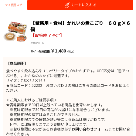
【業務用・食材】かれいの煮こごり ６０ｇ×６
個
【取扱終了予定】
在庫状況 : 12
￥1,480
サイト販売価格 :
（税込）
【商品説明】
食べやすく飲み込みやすいゼリータイプのおかずです。UDF区分は「舌でつ
ぶせる」。おかゆのおかずに最適です。
サイズ：7.8×8.5×16.9
★商品コード：52232 お問い合わせの際はこちらの商品コードをお伝えく
ださい。
＜ご購入におけるご確認事項＞
★賞味期限まで30日以上残っている商品を出荷いたします。
※賞味期限まで30日の商品がお届けになる場合もございます。
※賞味期限の指定は承ることができません。
※賞味期限までの日数が短い等による返品は受けかねます。
何卒、ご理解賜りますようお願い申し上げます。
※賞味期限に不安があるお客様は必ず
お問い合わせフォーム
までお問い合
わせください。