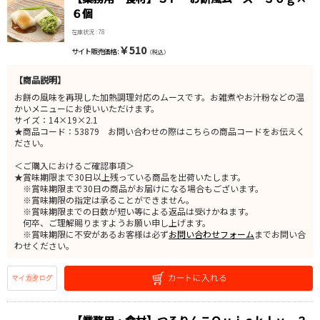
６個
在庫状況 : 78
￥510
サイト販売価格 :
（税込）
【商品説明】
お餅の風味を再現した加熱調理対応のムースです。お雑煮やお汁粉などの温
かいメニューにお使いいただけます。
サイズ：14×19×2.1
★商品コード：53879 お問い合わせの際はこちらの商品コードをお伝えく
ださい。
＜ご購入におけるご確認事項＞
★賞味期限まで30日以上残っている商品を出荷いたします。
※賞味期限まで30日の商品がお届けになる場合もございます。
※賞味期限の指定は承ることができません。
※賞味期限までの日数が短い等による返品は受けかねます。
何卒、ご理解賜りますようお願い申し上げます。
※賞味期限に不安があるお客様は必ず
お問い合わせフォーム
までお問い合
わせください。