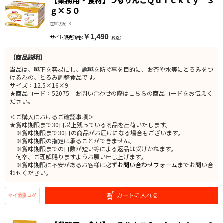
【業務用・食材】つるりんこＱｕｉｃｋｌｙ ３
ｇ×５０
在庫状況 : 8
￥1,490
サイト販売価格 :
（税込）
【商品説明】
当品は、嚥下を容易にし、誤嚥を防ぐ事を目的に、お茶や水等にとろみをつ
ける為の、とろみ調整食品です。
サイズ：12.5×16×9
★商品コード：52075 お問い合わせの際はこちらの商品コードをお伝えく
ださい。
＜ご購入におけるご確認事項＞
★賞味期限まで30日以上残っている商品を出荷いたします。
※賞味期限まで30日の商品がお届けになる場合もございます。
※賞味期限の指定は承ることができません。
※賞味期限までの日数が短い等による返品は受けかねます。
何卒、ご理解賜りますようお願い申し上げます。
※賞味期限に不安があるお客様は必ず
お問い合わせフォーム
までお問い合
わせください。