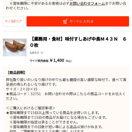
※賞味期限に不安があるお客様は必ず
お問い合わせフォーム
までお問い合
わせください。
【業務用・食材】味付すしあげ中長Ｍ４３Ｎ ６
０枚
在庫状況 : 22
￥1,400
サイト販売価格 :
（税込）
【商品説明】
弊社取り扱いのいなり揚げの中でも最も糖度の高い濃厚な味付で、食べて満
足感の得られるいなり揚げです。
サイズ：2×20×35
★商品コード：52751 お問い合わせの際はこちらの商品コードをお伝えく
ださい。
＜ご購入におけるご確認事項＞
★賞味期限まで15日以上残っている商品を出荷いたします。
※賞味期限まで15日の商品がお届けになる場合もございます。
※賞味期限の指定は承ることができません。
※賞味期限までの日数が短い等による返品は受けかねます。
何卒、ご理解賜りますようお願い申し上げます。