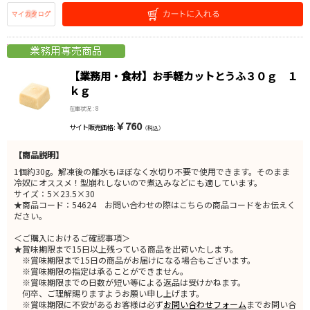
【業務用・食材】お手軽カットとうふ３０ｇ １
ｋｇ
在庫状況 : 8
￥760
サイト販売価格 :
（税込）
【商品説明】
1個約30g。解凍後の離水もほぼなく水切り不要で使用できます。そのまま
冷奴にオススメ！型崩れしないので煮込みなどにも適しています。
サイズ：5×23.5×30
★商品コード：54624 お問い合わせの際はこちらの商品コードをお伝えく
ださい。
＜ご購入におけるご確認事項＞
★賞味期限まで15日以上残っている商品を出荷いたします。
※賞味期限まで15日の商品がお届けになる場合もございます。
※賞味期限の指定は承ることができません。
※賞味期限までの日数が短い等による返品は受けかねます。
何卒、ご理解賜りますようお願い申し上げます。
※賞味期限に不安があるお客様は必ず
お問い合わせフォーム
までお問い合