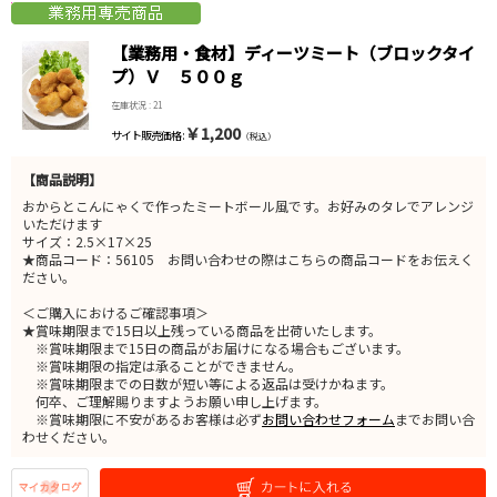
【業務用・食材】ディーツミート（ブロックタイ
プ）Ｖ ５００ｇ
在庫状況 : 21
￥1,200
サイト販売価格 :
（税込）
【商品説明】
おからとこんにゃくで作ったミートボール風です。お好みのタレでアレンジ
いただけます
サイズ：2.5×17×25
★商品コード：56105 お問い合わせの際はこちらの商品コードをお伝えく
ださい。
＜ご購入におけるご確認事項＞
★賞味期限まで15日以上残っている商品を出荷いたします。
※賞味期限まで15日の商品がお届けになる場合もございます。
※賞味期限の指定は承ることができません。
※賞味期限までの日数が短い等による返品は受けかねます。
何卒、ご理解賜りますようお願い申し上げます。
※賞味期限に不安があるお客様は必ず
お問い合わせフォーム
までお問い合
わせください。