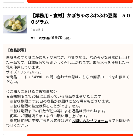
【業務用・食材】かぼちゃのふわふわ豆腐 ５０
０グラム
在庫状況 : 6
￥970
サイト販売価格 :
（税込）
【商品説明】
白身魚のすり身にかぼちゃや玉ねぎ、豆乳を加え、なめらかな食感に仕上げ
た一品です。自然解凍でもおいしく召し上がれます。国産大豆を使用した豆
乳を使用しています。
サイズ：3.5×24×26
★商品コード：54990 お問い合わせの際はこちらの商品コードをお伝えく
ださい。
＜ご購入におけるご確認事項＞
★賞味期限まで30日以上残っている商品を出荷いたします。
※賞味期限まで30日の商品がお届けになる場合もございます。
※賞味期限の指定は承ることができません。
※賞味期限までの日数が短い等による返品は受けかねます。
何卒、ご理解賜りますようお願い申し上げます。
※賞味期限に不安があるお客様は必ず
お問い合わせフォーム
までお問い合
わせください。