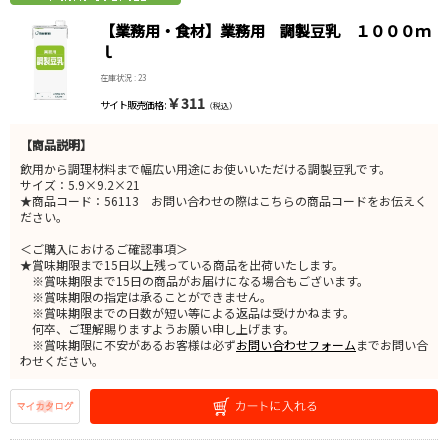
【業務用・食材】業務用 調製豆乳 １０００ｍ
ｌ
在庫状況 : 23
￥311
サイト販売価格 :
（税込）
【商品説明】
飲用から調理材料まで幅広い用途にお使いいただける調製豆乳です。
サイズ：5.9×9.2×21
★商品コード：56113 お問い合わせの際はこちらの商品コードをお伝えく
ださい。
＜ご購入におけるご確認事項＞
★賞味期限まで15日以上残っている商品を出荷いたします。
※賞味期限まで15日の商品がお届けになる場合もございます。
※賞味期限の指定は承ることができません。
※賞味期限までの日数が短い等による返品は受けかねます。
何卒、ご理解賜りますようお願い申し上げます。
※賞味期限に不安があるお客様は必ず
お問い合わせフォーム
までお問い合
わせください。