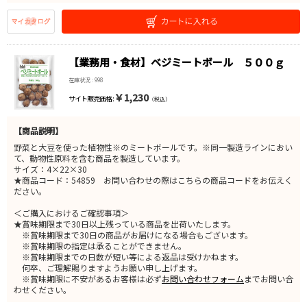
【業務用・食材】ベジミートボール ５００ｇ
在庫状況 : 998
￥1,230
サイト販売価格 :
（税込）
【商品説明】
野菜と大豆を使った植物性※のミートボールです。※同一製造ラインにおい
て、動物性原料を含む商品を製造しています。
サイズ：4×22×30
★商品コード：54859 お問い合わせの際はこちらの商品コードをお伝えく
ださい。
＜ご購入におけるご確認事項＞
★賞味期限まで30日以上残っている商品を出荷いたします。
※賞味期限まで30日の商品がお届けになる場合もございます。
※賞味期限の指定は承ることができません。
※賞味期限までの日数が短い等による返品は受けかねます。
何卒、ご理解賜りますようお願い申し上げます。
※賞味期限に不安があるお客様は必ず
お問い合わせフォーム
までお問い合
わせください。