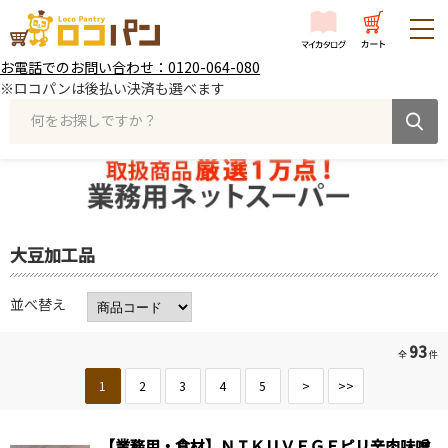
お電話でのお問い合わせ：0120-064-080
※ロコパンは後払い決済も選べます
何をお探しですか？
大豆加工品
並べ替え
93
全
件
1
2
3
4
5
>
>>
【業務用・食材】ＮＩＫＵＶＥＧＥピリ辛肉味噌