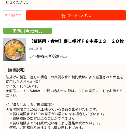
わせください。
【業務用・食材】寿し揚げＦ８中長１３ ２０枚
在庫状況 : 11
￥820
サイト販売価格 :
（税込）
【商品説明】
油揚げの製造に適した朝倉市の良質な水と契約栽培により厳選された大豆を
使用した大きな油揚げ。
サイズ：10×16×13
★商品コード：54069 お問い合わせの際はこちらの商品コードをお伝えく
ださい。
＜ご購入におけるご確認事項＞
★賞味期限まで15日以上残っている商品を出荷いたします。
※賞味期限まで15日の商品がお届けになる場合もございます。
※賞味期限の指定は承ることができません。
※賞味期限までの日数が短い等による返品は受けかねます。
何卒、ご理解賜りますようお願い申し上げます。