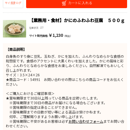
【業務用・食材】かにのふわふわ豆腐 ５００ｇ
在庫状況 : 177
￥1,230
サイト販売価格 :
（税込）
【商品説明】
白身魚のすり身に豆乳、玉ねぎ、かにを加えた、ふんわりなめらかな食感の
和惣菜です。食感のアクセントに大黒くわいを加えました。かにの風味と彩
り、ふんわりとなめらかな食感をお楽しみください。自然解凍でもおいしく
召し上がれます。
サイズ：3.5×24×26
★商品コード：54991 お問い合わせの際はこちらの商品コードをお伝えく
ださい。
＜ご購入におけるご確認事項＞
★賞味期限まで30日以上残っている商品を出荷いたします。
※賞味期限まで30日の商品がお届けになる場合もございます。
※賞味期限の指定は承ることができません。
※賞味期限までの日数が短い等による返品は受けかねます。
何卒、ご理解賜りますようお願い申し上げます。
※賞味期限に不安があるお客様は必ず
お問い合わせフォーム
までお問い合
わせください。