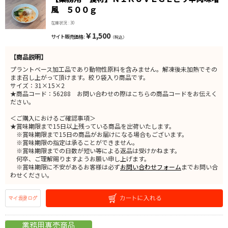
風 ５００ｇ
在庫状況 : 30
￥1,500
サイト販売価格 :
（税込）
【商品説明】
プラントベース加工品であり動物性原料を含みません。解凍後未加熱でその
まま召し上がって頂けます。絞り袋入り商品です。
サイズ：31×15×2
★商品コード：56288 お問い合わせの際はこちらの商品コードをお伝えく
ださい。
＜ご購入におけるご確認事項＞
★賞味期限まで15日以上残っている商品を出荷いたします。
※賞味期限まで15日の商品がお届けになる場合もございます。
※賞味期限の指定は承ることができません。
※賞味期限までの日数が短い等による返品は受けかねます。
何卒、ご理解賜りますようお願い申し上げます。
※賞味期限に不安があるお客様は必ず
お問い合わせフォーム
までお問い合
わせください。