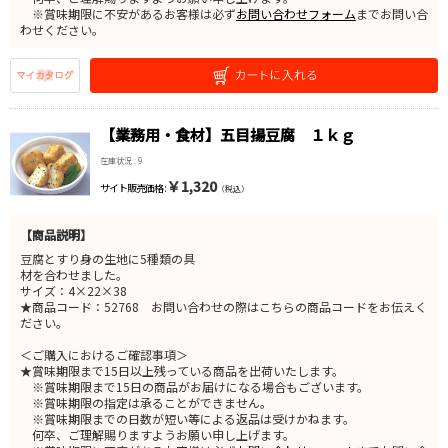
※賞味期限に不安があるお客様は必ず
お問い合わせフォーム
までお問い合
わせください。
【業務用・食材】五目揚豆腐 １ｋｇ
在庫状況 : 9
￥1,320
サイト販売価格 :
（税込）
【商品説明】
豆腐とすり身の生地に5種類の具
材を合わせました。
サイズ：4×22×38
★商品コード：52768 お問い合わせの際はこちらの商品コードをお伝えく
ださい。
＜ご購入におけるご確認事項＞
★賞味期限まで15日以上残っている商品を出荷いたします。
※賞味期限まで15日の商品がお届けになる場合もございます。
※賞味期限の指定は承ることができません。
※賞味期限までの日数が短い等による返品は受けかねます。
何卒、ご理解賜りますようお願い申し上げます。