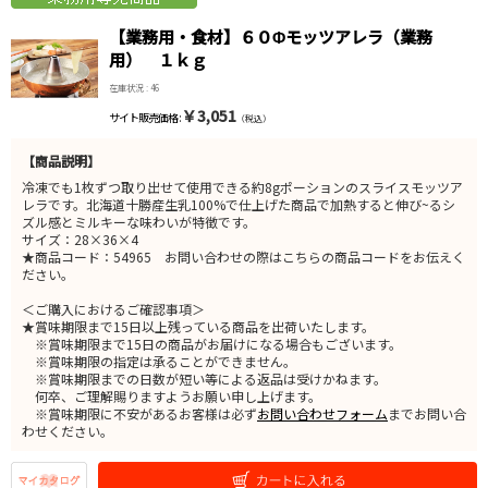
【業務用・食材】６０Φモッツアレラ（業務
用） １ｋｇ
在庫状況 : 46
￥3,051
サイト販売価格 :
（税込）
【商品説明】
冷凍でも1枚ずつ取り出せて使用できる約8gポーションのスライスモッツア
レラです。北海道十勝産生乳100%で仕上げた商品で加熱すると伸び~るシ
ズル感とミルキーな味わいが特徴です。
サイズ：28×36×4
★商品コード：54965 お問い合わせの際はこちらの商品コードをお伝えく
ださい。
＜ご購入におけるご確認事項＞
★賞味期限まで15日以上残っている商品を出荷いたします。
※賞味期限まで15日の商品がお届けになる場合もございます。
※賞味期限の指定は承ることができません。
※賞味期限までの日数が短い等による返品は受けかねます。
何卒、ご理解賜りますようお願い申し上げます。
※賞味期限に不安があるお客様は必ず
お問い合わせフォーム
までお問い合
わせください。