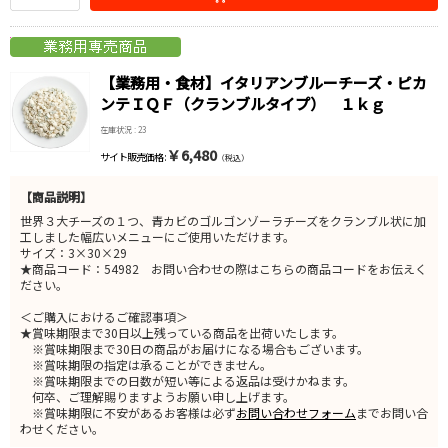
【業務用・食材】イタリアンブルーチーズ・ピカ
ンテＩＱＦ（クランブルタイプ） １ｋｇ
在庫状況 : 23
￥6,480
サイト販売価格 :
（税込）
【商品説明】
世界３大チーズの１つ、青カビのゴルゴンゾーラチーズをクランブル状に加
工しました幅広いメニューにご使用いただけます。
サイズ：3×30×29
★商品コード：54982 お問い合わせの際はこちらの商品コードをお伝えく
ださい。
＜ご購入におけるご確認事項＞
★賞味期限まで30日以上残っている商品を出荷いたします。
※賞味期限まで30日の商品がお届けになる場合もございます。
※賞味期限の指定は承ることができません。
※賞味期限までの日数が短い等による返品は受けかねます。
何卒、ご理解賜りますようお願い申し上げます。
※賞味期限に不安があるお客様は必ず
お問い合わせフォーム
までお問い合
わせください。