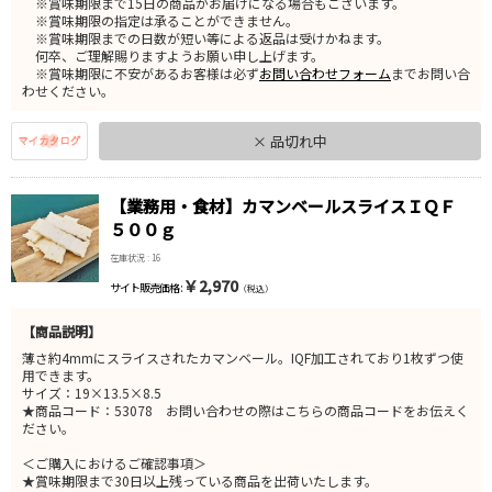
※賞味期限まで15日の商品がお届けになる場合もございます。
※賞味期限の指定は承ることができません。
※賞味期限までの日数が短い等による返品は受けかねます。
何卒、ご理解賜りますようお願い申し上げます。
※賞味期限に不安があるお客様は必ず
お問い合わせフォーム
までお問い合
わせください。
× 品切れ中
【業務用・食材】カマンベールスライスＩＱＦ
５００ｇ
在庫状況 : 16
￥2,970
サイト販売価格 :
（税込）
【商品説明】
薄さ約4mmにスライスされたカマンベール。IQF加工されており1枚ずつ使
用できます。
サイズ：19×13.5×8.5
★商品コード：53078 お問い合わせの際はこちらの商品コードをお伝えく
ださい。
＜ご購入におけるご確認事項＞
★賞味期限まで30日以上残っている商品を出荷いたします。