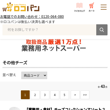
お電話でのお問い合わせ：0120-064-080
※ロコパンは後払い決済も選べます
何をお探しですか？
その他チーズ
並べ替え
43
全
件
1
2
3
4
5
>
>>
【業務用・食材】チーズコレクションアソート２