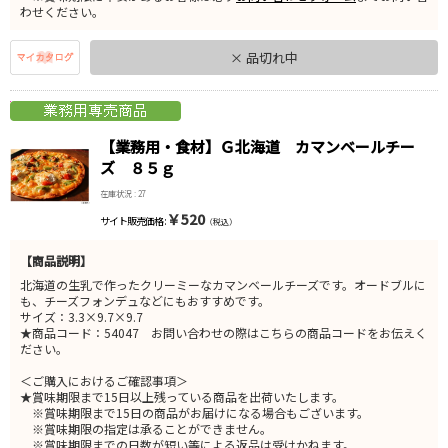
わせください。
× 品切れ中
【業務用・食材】Ｇ北海道 カマンベールチー
ズ ８５ｇ
在庫状況 : 27
￥520
サイト販売価格 :
（税込）
【商品説明】
北海道の生乳で作ったクリーミーなカマンベールチーズです。オードブルに
も、チーズフォンデュなどにもおすすめです。
サイズ：3.3×9.7×9.7
★商品コード：54047 お問い合わせの際はこちらの商品コードをお伝えく
ださい。
＜ご購入におけるご確認事項＞
★賞味期限まで15日以上残っている商品を出荷いたします。
※賞味期限まで15日の商品がお届けになる場合もございます。
※賞味期限の指定は承ることができません。
※賞味期限までの日数が短い等による返品は受けかねます。