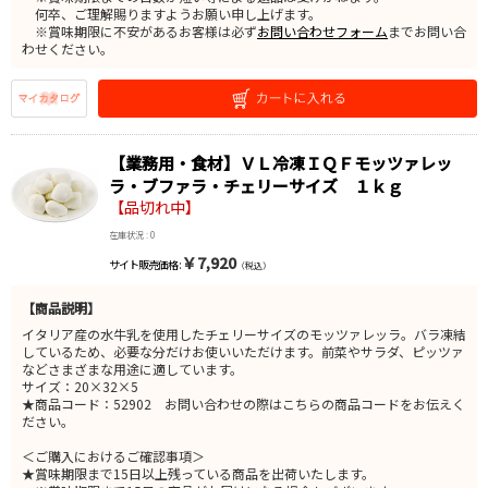
何卒、ご理解賜りますようお願い申し上げます。
※賞味期限に不安があるお客様は必ず
お問い合わせフォーム
までお問い合
わせください。
【業務用・食材】ＶＬ冷凍ＩＱＦモッツァレッ
ラ・ブファラ・チェリーサイズ １ｋｇ
【品切れ中】
在庫状況 : 0
￥7,920
サイト販売価格 :
（税込）
【商品説明】
イタリア産の水牛乳を使用したチェリーサイズのモッツァレッラ。バラ凍結
しているため、必要な分だけお使いいただけます。前菜やサラダ、ピッツァ
などさまざまな用途に適しています。
サイズ：20×32×5
★商品コード：52902 お問い合わせの際はこちらの商品コードをお伝えく
ださい。
＜ご購入におけるご確認事項＞
★賞味期限まで15日以上残っている商品を出荷いたします。