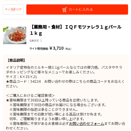
【業務用・食材】ＩＱＦモツァレラ１ｇパール
１ｋｇ
在庫状況 : 2
￥3,710
サイト販売価格 :
（税込）
【商品説明】
イタリア産特有のミルキー感と1gパールならではの弾力感。パスタやサラ
ダのトッピングなど様々なメニューでお楽しみください。
サイズ：6×33×21
★商品コード：54224 お問い合わせの際はこちらの商品コードをお伝えく
ださい。
＜ご購入におけるご確認事項＞
★賞味期限まで30日以上残っている商品を出荷いたします。
※賞味期限まで30日の商品がお届けになる場合もございます。
※賞味期限の指定は承ることができません。
※賞味期限までの日数が短い等による返品は受けかねます。
何卒、ご理解賜りますようお願い申し上げます。
※賞味期限に不安があるお客様は必ず
お問い合わせフォーム
までお問い合
わせください。