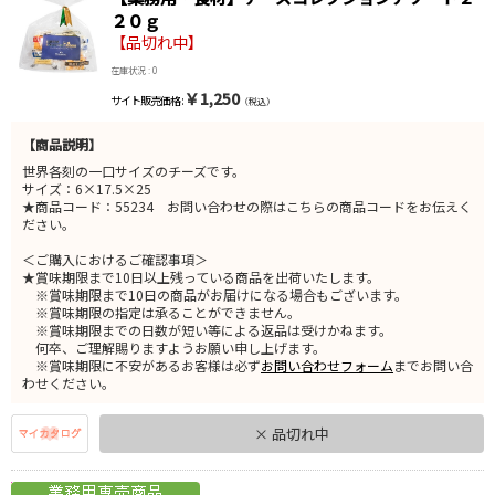
２０ｇ
【品切れ中】
在庫状況 : 0
￥1,250
サイト販売価格 :
（税込）
【商品説明】
世界各刻の一口サイズのチーズです。
サイズ：6×17.5×25
★商品コード：55234 お問い合わせの際はこちらの商品コードをお伝えく
ださい。
＜ご購入におけるご確認事項＞
★賞味期限まで10日以上残っている商品を出荷いたします。
※賞味期限まで10日の商品がお届けになる場合もございます。
※賞味期限の指定は承ることができません。
※賞味期限までの日数が短い等による返品は受けかねます。
何卒、ご理解賜りますようお願い申し上げます。
※賞味期限に不安があるお客様は必ず
お問い合わせフォーム
までお問い合
わせください。
× 品切れ中