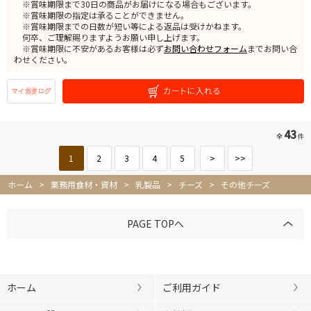
※賞味期限まで30日の商品がお届けになる場合もございます。
※賞味期限の指定は承ることができません。
※賞味期限までの日数が短い等による返品は受けかねます。
何卒、ご理解賜りますようお願い申し上げます。
※賞味期限に不安があるお客様は必ず
お問い合わせフォーム
までお問い合
わせください。
43
全
件
1
2
3
4
5
>
>>
ホーム
>
業務用食材・資材
>
乳製品
>
チーズ
>
その他チーズ
PAGE TOPへ
ホーム
ご利用ガイド