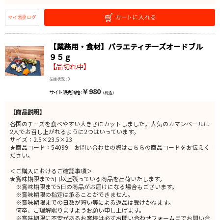
【業務用・食材】バラエティチーズオードブル
９５ｇ
【品切れ中】
在庫状況 : 0
￥980
サイト販売価格 :
（税込）
【商品説明】
各国のチーズを食べやすい大きさにカットしました。人気のカマンベールは
2人でお召し上がれるように2つはいっています。
サイズ：2.5×23.5×23
★商品コード：54099 お問い合わせの際はこちらの商品コードをお伝えく
ださい。
＜ご購入におけるご確認事項＞
★賞味期限まで5日以上残っている商品を出荷いたします。
※賞味期限まで5日の商品がお届けになる場合もございます。
※賞味期限の指定は承ることができません。
※賞味期限までの日数が短い等による返品は受けかねます。
何卒、ご理解賜りますようお願い申し上げます。
※賞味期限に不安があるお客様は必ず
お問い合わせフォーム
までお問い合