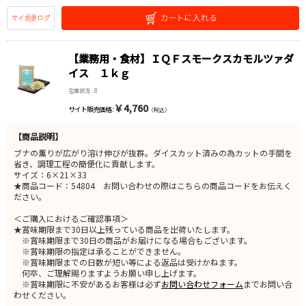
【業務用・食材】ＩＱＦスモークスカモルツァダ
イス １ｋｇ
在庫状況 : 8
￥4,760
サイト販売価格 :
（税込）
【商品説明】
ブナの薫りが広がり溶け伸びが抜群。ダイスカット済みの為カットの手間を
省き、調理工程の簡便化に貢献します。
サイズ：6×21×33
★商品コード：54804 お問い合わせの際はこちらの商品コードをお伝えく
ださい。
＜ご購入におけるご確認事項＞
★賞味期限まで30日以上残っている商品を出荷いたします。
※賞味期限まで30日の商品がお届けになる場合もございます。
※賞味期限の指定は承ることができません。
※賞味期限までの日数が短い等による返品は受けかねます。
何卒、ご理解賜りますようお願い申し上げます。
※賞味期限に不安があるお客様は必ず
お問い合わせフォーム
までお問い合
わせください。