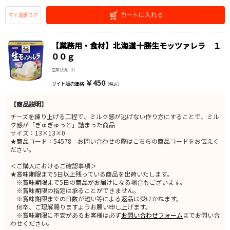
【業務用・食材】北海道十勝生モッツァレラ １
００ｇ
在庫状況 : 31
￥450
サイト販売価格 :
（税込）
【商品説明】
チーズを練り上げる工程で、ミルク感が逃げない作り方にすることで、ミル
ク感が「ぎゅぎゅっと」詰まった商品
サイズ：13×13×0
★商品コード：54578 お問い合わせの際はこちらの商品コードをお伝えく
ださい。
＜ご購入におけるご確認事項＞
★賞味期限まで5日以上残っている商品を出荷いたします。
※賞味期限まで5日の商品がお届けになる場合もございます。
※賞味期限の指定は承ることができません。
※賞味期限までの日数が短い等による返品は受けかねます。
何卒、ご理解賜りますようお願い申し上げます。
※賞味期限に不安があるお客様は必ず
お問い合わせフォーム
までお問い合
わせください。