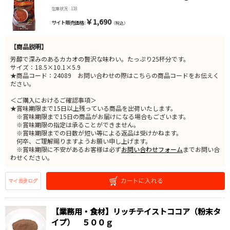
在庫状況 : 118
￥1,690
サイト販売価格 :
（税込）
【商品説明】
芳醇で深みのあるカカオの贅沢な味わい。たっぷり25杯分です。
サイズ：18.5×10.1×5.9
★商品コード：24089 お問い合わせの際はこちらの商品コードをお伝えく
ださい。
＜ご購入におけるご確認事項＞
★賞味期限まで15日以上残っている商品を出荷いたします。
※賞味期限まで15日の商品がお届けになる場合もございます。
※賞味期限の指定は承ることができません。
※賞味期限までの日数が短い等による返品は受けかねます。
何卒、ご理解賜りますようお願い申し上げます。
※賞味期限に不安があるお客様は必ず
お問い合わせフォーム
までお問い合
わせください。
【業務用・食材】リッチテイストココア（粉末タ
イプ） ５００ｇ