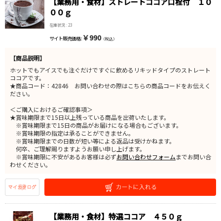
【業務用・食材】ストレートココア口栓付 １０
００ｇ
在庫状況 : 23
￥990
サイト販売価格 :
（税込）
【商品説明】
ホットでもアイスでも注ぐだけですぐに飲めるリキッドタイプのストレート
ココアです。
★商品コード：42846 お問い合わせの際はこちらの商品コードをお伝えく
ださい。
＜ご購入におけるご確認事項＞
★賞味期限まで15日以上残っている商品を出荷いたします。
※賞味期限まで15日の商品がお届けになる場合もございます。
※賞味期限の指定は承ることができません。
※賞味期限までの日数が短い等による返品は受けかねます。
何卒、ご理解賜りますようお願い申し上げます。
※賞味期限に不安があるお客様は必ず
お問い合わせフォーム
までお問い合
わせください。
【業務用・食材】特選ココア ４５０ｇ