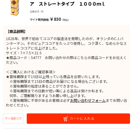
ア ストレートタイプ １０００ｍｌ
在庫状況 : 68
￥830
サイト販売価格 :
（税込）
【商品説明】
1828年、世界で初めてココアの製造法を発明したのが、オランダのC.J.バ
ンホーテン。そのピュアココアをたっぷり使用し、コク深く、なめらかなス
トレートココアに仕上げました。
サイズ：7×7.5×21.5
★商品コード：54777 お問い合わせの際はこちらの商品コードをお伝えく
ださい。
＜ご購入におけるご確認事項＞
★賞味期限まで15日以上残っている商品を出荷いたします。
※賞味期限まで15日の商品がお届けになる場合もございます。
※賞味期限の指定は承ることができません。
※賞味期限までの日数が短い等による返品は受けかねます。
何卒、ご理解賜りますようお願い申し上げます。
※賞味期限に不安があるお客様は必ず
お問い合わせフォーム
までお問い合
わせください。