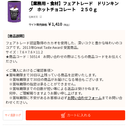
【業務用・食材】フェアトレード ドリンキン
グ ホットチョコレート ２５０ｇ
在庫状況 : 12
￥1,410
サイト販売価格 :
（税込）
【商品説明】
フェアトレード認証取得のカカオを使用した、深いコクと豊かな味わいのコ
コアです。2013年Great Taste Award 受賞商品。
サイズ：7.6×7.6×11.2
★商品コード：50514 お問い合わせの際はこちらの商品コードをお伝えく
ださい。
＜ご購入におけるご確認事項＞
★賞味期限まで30日以上残っている商品を出荷いたします。
※賞味期限まで30日の商品がお届けになる場合もございます。
※賞味期限の指定は承ることができません。
※賞味期限までの日数が短い等による返品は受けかねます。
何卒、ご理解賜りますようお願い申し上げます。
※賞味期限に不安があるお客様は必ず
お問い合わせフォーム
までお問い合
わせください。