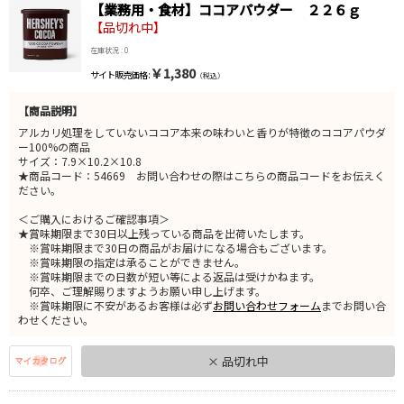
【業務用・食材】ココアパウダー ２２６ｇ
【品切れ中】
在庫状況 : 0
￥1,380
サイト販売価格 :
（税込）
【商品説明】
アルカリ処理をしていないココア本来の味わいと香りが特徴のココアパウダ
ー100%の商品
サイズ：7.9×10.2×10.8
★商品コード：54669 お問い合わせの際はこちらの商品コードをお伝えく
ださい。
＜ご購入におけるご確認事項＞
★賞味期限まで30日以上残っている商品を出荷いたします。
※賞味期限まで30日の商品がお届けになる場合もございます。
※賞味期限の指定は承ることができません。
※賞味期限までの日数が短い等による返品は受けかねます。
何卒、ご理解賜りますようお願い申し上げます。
※賞味期限に不安があるお客様は必ず
お問い合わせフォーム
までお問い合
わせください。
× 品切れ中