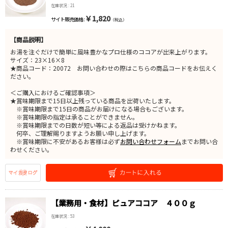
在庫状況 : 21
￥1,820
サイト販売価格 :
（税込）
【商品説明】
お湯を注ぐだけで簡単に風味豊かなプロ仕様のココアが出来上がります。
サイズ：23×16×8
★商品コード：20072 お問い合わせの際はこちらの商品コードをお伝えく
ださい。
＜ご購入におけるご確認事項＞
★賞味期限まで15日以上残っている商品を出荷いたします。
※賞味期限まで15日の商品がお届けになる場合もございます。
※賞味期限の指定は承ることができません。
※賞味期限までの日数が短い等による返品は受けかねます。
何卒、ご理解賜りますようお願い申し上げます。
※賞味期限に不安があるお客様は必ず
お問い合わせフォーム
までお問い合
わせください。
【業務用・食材】ピュアココア ４００ｇ
在庫状況 : 53