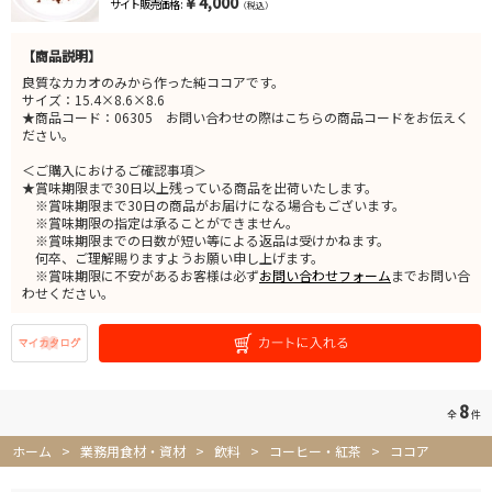
￥4,000
サイト販売価格 :
（税込）
【商品説明】
良質なカカオのみから作った純ココアです。
サイズ：15.4×8.6×8.6
★商品コード：06305 お問い合わせの際はこちらの商品コードをお伝えく
ださい。
＜ご購入におけるご確認事項＞
★賞味期限まで30日以上残っている商品を出荷いたします。
※賞味期限まで30日の商品がお届けになる場合もございます。
※賞味期限の指定は承ることができません。
※賞味期限までの日数が短い等による返品は受けかねます。
何卒、ご理解賜りますようお願い申し上げます。
※賞味期限に不安があるお客様は必ず
お問い合わせフォーム
までお問い合
わせください。
8
全
件
ホーム
>
業務用食材・資材
>
飲料
>
コーヒー・紅茶
>
ココア