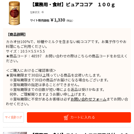
【業務用・食材】ピュアココア １００ｇ
在庫状況 : 49
￥1,330
サイト販売価格 :
（税込）
【商品説明】
カカオ分100%で、砂糖やミルクを含まない純ココアです。お菓子作りやお
料理にもご利用ください。
サイズ：10.5×5.5×5.5
★商品コード：48597 お問い合わせの際はこちらの商品コードをお伝えく
ださい。
＜ご購入におけるご確認事項＞
★賞味期限まで30日以上残っている商品を出荷いたします。
※賞味期限まで30日の商品がお届けになる場合もございます。
※賞味期限の指定は承ることができません。
※賞味期限までの日数が短い等による返品は受けかねます。
何卒、ご理解賜りますようお願い申し上げます。
※賞味期限に不安があるお客様は必ず
お問い合わせフォーム
までお問い合
わせください。