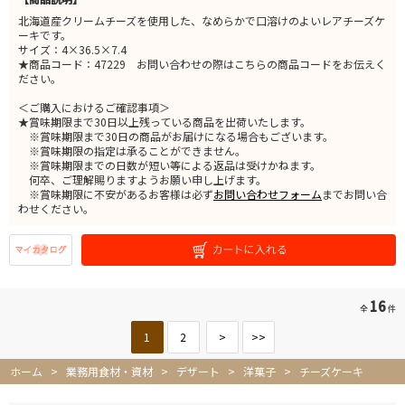
北海道産クリームチーズを使用した、なめらかで口溶けのよいレアチーズケ
ーキです。
サイズ：4×36.5×7.4
★商品コード：47229 お問い合わせの際はこちらの商品コードをお伝えく
ださい。
＜ご購入におけるご確認事項＞
★賞味期限まで30日以上残っている商品を出荷いたします。
※賞味期限まで30日の商品がお届けになる場合もございます。
※賞味期限の指定は承ることができません。
※賞味期限までの日数が短い等による返品は受けかねます。
何卒、ご理解賜りますようお願い申し上げます。
※賞味期限に不安があるお客様は必ず
お問い合わせフォーム
までお問い合
わせください。
16
全
件
1
2
>
>>
ホーム
>
業務用食材・資材
>
デザート
>
洋菓子
>
チーズケーキ