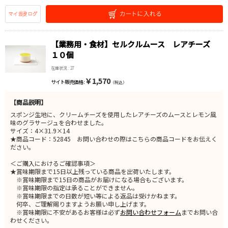
【業務用・食材】セルクルムース レアチーズ
１０個
在庫状況 : 27
￥1,570
サイト販売価格 :
（税込）
【商品説明】
スポンジ生地に、クリームチーズを使用したレアチーズのムースとレモン風
味のグラサージュを合わせました。
サイズ：4×31.9×14
★商品コード：52845 お問い合わせの際はこちらの商品コードをお伝えく
ださい。
＜ご購入におけるご確認事項＞
★賞味期限まで15日以上残っている商品を出荷いたします。
※賞味期限まで15日の商品がお届けになる場合もございます。
※賞味期限の指定は承ることができません。
※賞味期限までの日数が短い等による返品は受けかねます。
何卒、ご理解賜りますようお願い申し上げます。
※賞味期限に不安があるお客様は必ず
お問い合わせフォーム
までお問い合
わせください。