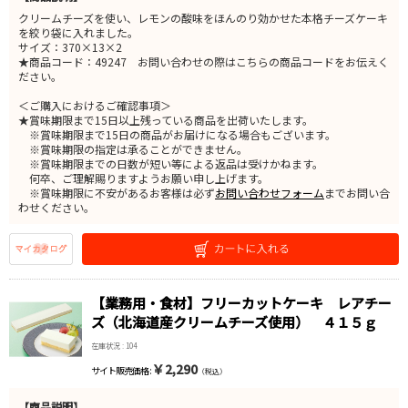
クリームチーズを使い、レモンの酸味をほんのり効かせた本格チーズケーキ
を絞り袋に入れました。
サイズ：370×13×2
★商品コード：49247 お問い合わせの際はこちらの商品コードをお伝えく
ださい。
＜ご購入におけるご確認事項＞
★賞味期限まで15日以上残っている商品を出荷いたします。
※賞味期限まで15日の商品がお届けになる場合もございます。
※賞味期限の指定は承ることができません。
※賞味期限までの日数が短い等による返品は受けかねます。
何卒、ご理解賜りますようお願い申し上げます。
※賞味期限に不安があるお客様は必ず
お問い合わせフォーム
までお問い合
わせください。
【業務用・食材】フリーカットケーキ レアチー
ズ（北海道産クリームチーズ使用） ４１５ｇ
在庫状況 : 104
￥2,290
サイト販売価格 :
（税込）
【商品説明】