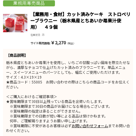
【業務用・食材】カット済みケーキ ストロベリ
ーブラウニー（栃木県産とちあいか苺果汁使
用） ４９個
在庫状況 : 35
￥2,270
サイト販売価格 :
（税込）
【商品説明】
栃木県産とちあいか苺果汁を使用し、いちごの甘酸っぱい風味を際立たせな
がら、濃厚なチョコで仕上げたカット済みのブラウニーです。単品メニュ
ー、スイーツメニューのパーツとしても、幅広くご使用いただけます。
サイズ：4.3×19×19
★商品コード：55005 お問い合わせの際はこちらの商品コードをお伝えく
ださい。
＜ご購入におけるご確認事項＞
★賞味期限まで30日以上残っている商品を出荷いたします。
※賞味期限まで30日の商品がお届けになる場合もございます。
※賞味期限の指定は承ることができません。
※賞味期限までの日数が短い等による返品は受けかねます。
何卒、ご理解賜りますようお願い申し上げます。
※賞味期限に不安があるお客様は必ず
お問い合わせフォーム
までお問い合
わせください。