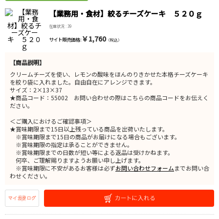
【業務用・食材】絞るチーズケーキ ５２０ｇ
在庫状況 : 39
￥1,760
サイト販売価格 :
（税込）
【商品説明】
クリームチーズを使い、レモンの酸味をほんのりきかせた本格チーズケーキ
を絞り袋に入れました。自由自在にアレンジできます。
サイズ：2×13×37
★商品コード：55002 お問い合わせの際はこちらの商品コードをお伝えく
ださい。
＜ご購入におけるご確認事項＞
★賞味期限まで15日以上残っている商品を出荷いたします。
※賞味期限まで15日の商品がお届けになる場合もございます。
※賞味期限の指定は承ることができません。
※賞味期限までの日数が短い等による返品は受けかねます。
何卒、ご理解賜りますようお願い申し上げます。
※賞味期限に不安があるお客様は必ず
お問い合わせフォーム
までお問い合
わせください。