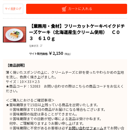
【業務用・食材】フリーカットケーキベイクドチ
ーズケーキ（北海道産生クリーム使用） Ｃ０
３ ６１０ｇ
在庫状況 : 27
￥2,150
サイト販売価格 :
（税込）
【商品説明】
薄く焼いたスポンジの上に、クリームチーズと卵を使ったやわらかめの生地
を流し、色良く焼き上げました。
サイズ：10×33×2.5
★商品コード：52083 お問い合わせの際はこちらの商品コードをお伝えく
ださい。
＜ご購入におけるご確認事項＞
★賞味期限まで15日以上残っている商品を出荷いたします。
※賞味期限まで15日の商品がお届けになる場合もございます。
※賞味期限の指定は承ることができません。
※賞味期限までの日数が短い等による返品は受けかねます。
何卒、ご理解賜りますようお願い申し上げます。
※賞味期限に不安があるお客様は必ず
お問い合わせフォーム
までお問い合