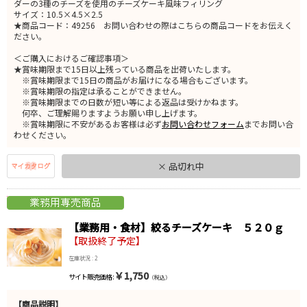
ダーの3種のチーズを使用のチーズケーキ風味フィリング
サイズ：10.5×4.5×2.5
★商品コード：49256 お問い合わせの際はこちらの商品コードをお伝えく
ださい。
＜ご購入におけるご確認事項＞
★賞味期限まで15日以上残っている商品を出荷いたします。
※賞味期限まで15日の商品がお届けになる場合もございます。
※賞味期限の指定は承ることができません。
※賞味期限までの日数が短い等による返品は受けかねます。
何卒、ご理解賜りますようお願い申し上げます。
※賞味期限に不安があるお客様は必ず
お問い合わせフォーム
までお問い合
わせください。
× 品切れ中
【業務用・食材】絞るチーズケーキ ５２０ｇ
【取扱終了予定】
在庫状況 : 2
￥1,750
サイト販売価格 :
（税込）
【商品説明】