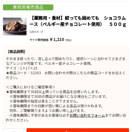
【業務用・食材】絞っても固めても ショコラム
ース（ベルギー産チョコレート使用） ５００ｇ
在庫状況 : 69
￥1,210
サイト販売価格 :
（税込）
【商品説明】
そのまま絞ったり、流し込んで固めたりと、提供シーンに合わせてさまざま
なアレンジが可能です。ベルギー産チョコレート使用。
サイズ：1×17×25
★商品コード：52303 お問い合わせの際はこちらの商品コードをお伝えく
ださい。
＜ご購入におけるご確認事項＞
★賞味期限まで30日以上残っている商品を出荷いたします。
※賞味期限まで30日の商品がお届けになる場合もございます。
※賞味期限の指定は承ることができません。
※賞味期限までの日数が短い等による返品は受けかねます。
何卒、ご理解賜りますようお願い申し上げます。
※賞味期限に不安があるお客様は必ず
お問い合わせフォーム
までお問い合
わせください。