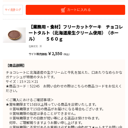
【業務用・食材】フリーカットケーキ チョコレ
ートタルト（北海道産生クリーム使用）（ホー
ル） ５６０ｇ
在庫状況 : 30
￥2,550
サイト販売価格 :
（税込）
【商品説明】
チョコレートに北海道産の生クリームと牛乳を加えた、口あたりなめらかな
ガナッシュが特徴のタルトです。
サイズ：15×21×21
★商品コード：52245 お問い合わせの際はこちらの商品コードをお伝えく
ださい。
＜ご購入におけるご確認事項＞
★賞味期限まで15日以上残っている商品を出荷いたします。
※賞味期限まで15日の商品がお届けになる場合もございます。
※賞味期限の指定は承ることができません。
※賞味期限までの日数が短い等による返品は受けかねます。
何卒、ご理解賜りますようお願い申し上げます。
※賞味期限に不安があるお客様は必ず
お問い合わせフォーム
までお問い合