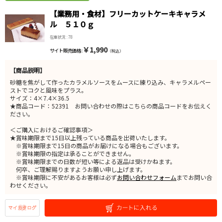
【業務用・食材】フリーカットケーキキャラメ
ル ５１０ｇ
在庫状況 : 78
￥1,990
サイト販売価格 :
（税込）
【商品説明】
砂糖を焦がして作ったカラメルソースをムースに練り込み、キャラメルペー
ストでコクと風味をプラス。
サイズ：4×7.4×36.5
★商品コード：52391 お問い合わせの際はこちらの商品コードをお伝えく
ださい。
＜ご購入におけるご確認事項＞
★賞味期限まで15日以上残っている商品を出荷いたします。
※賞味期限まで15日の商品がお届けになる場合もございます。
※賞味期限の指定は承ることができません。
※賞味期限までの日数が短い等による返品は受けかねます。
何卒、ご理解賜りますようお願い申し上げます。
※賞味期限に不安があるお客様は必ず
お問い合わせフォーム
までお問い合
わせください。