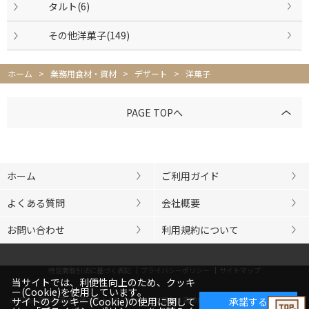
タルト(6)
その他洋菓子(149)
ホーム
>
業務用食材・資材
>
デザート
>
洋菓子
PAGE TOPへ
ホーム
ご利用ガイド
よくある質問
会社概要
お問い合わせ
利用規約について
特定商取引法に基づく表記
プライバシーポリシー
サイトマップ
当サイトでは、利便性向上のため、クッキ
ー(Cookie)を使用しています。
※20歳未満の飲酒は法律で禁止されています。ご購入は満20歳以上の方に限らせていただきま
サイトのクッキー(Cookie)の使用に関して
承諾する