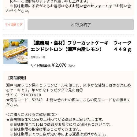
何卒、ご理解賜りますようお願い申し上げます。
※賞味期限に不安があるお客様は必ず
お問い合わせフォーム
までお問い合
わせください。
× 取扱終了
【業務用・食材】フリーカットケーキ ウィーク
エンドシトロン（瀬戸内産レモン） ４４９ｇ
在庫状況 : 28
￥2,070
サイト販売価格 :
（税込）
【商品説明】
瀬戸内産レモン果汁とレモンピールを使った、爽やかな甘酸っぱさを楽しめ
るケーキです。華やかなトッピングで見た目◎
サイズ：23×33×10
★商品コード：52248 お問い合わせの際はこちらの商品コードをお伝えく
ださい。
＜ご購入におけるご確認事項＞
★賞味期限まで15日以上残っている商品を出荷いたします。
※賞味期限まで15日の商品がお届けになる場合もございます。
※賞味期限の指定は承ることができません。
※賞味期限までの日数が短い等による返品は受けかねます。