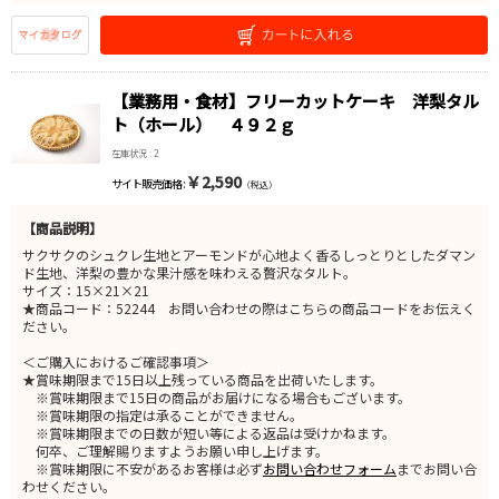
【業務用・食材】フリーカットケーキ 洋梨タル
ト（ホール） ４９２ｇ
在庫状況 : 2
￥2,590
サイト販売価格 :
（税込）
【商品説明】
サクサクのシュクレ生地とアーモンドが心地よく香るしっとりとしたダマン
ド生地、洋梨の豊かな果汁感を味わえる贅沢なタルト。
サイズ：15×21×21
★商品コード：52244 お問い合わせの際はこちらの商品コードをお伝えく
ださい。
＜ご購入におけるご確認事項＞
★賞味期限まで15日以上残っている商品を出荷いたします。
※賞味期限まで15日の商品がお届けになる場合もございます。
※賞味期限の指定は承ることができません。
※賞味期限までの日数が短い等による返品は受けかねます。
何卒、ご理解賜りますようお願い申し上げます。
※賞味期限に不安があるお客様は必ず
お問い合わせフォーム
までお問い合
わせください。