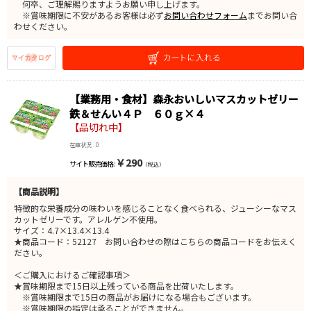
何卒、ご理解賜りますようお願い申し上げます。
※賞味期限に不安があるお客様は必ず
お問い合わせフォーム
までお問い合
わせください。
【業務用・食材】森永おいしいマスカットゼリー
鉄＆せんい４Ｐ ６０ｇ×４
【品切れ中】
在庫状況 : 0
￥290
サイト販売価格 :
（税込）
【商品説明】
特徴的な栄養成分の味わいを感じることなく食べられる、ジューシーなマス
カットゼリーです。アレルゲン不使用。
サイズ：4.7×13.4×13.4
★商品コード：52127 お問い合わせの際はこちらの商品コードをお伝えく
ださい。
＜ご購入におけるご確認事項＞
★賞味期限まで15日以上残っている商品を出荷いたします。
※賞味期限まで15日の商品がお届けになる場合もございます。
※賞味期限の指定は承ることができません。