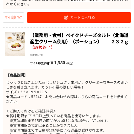
わせください。
【業務用・食材】ベイクドチーズタルト（北海道
産生クリーム使用）（ポーション） ２３２ｇ
【取扱終了】
在庫状況 : 0
￥1,380
サイト販売価格 :
（税込）
【商品説明】
じっくりと焼き上げた香ばしいシュクレ生地が、クリーミーなチーズのおい
しさを引き立てます。カット不要の嬉しい規格！
サイズ：5.5×19.5×11.5
★商品コード：52247 お問い合わせの際はこちらの商品コードをお伝えく
ださい。
＜ご購入におけるご確認事項＞
★賞味期限まで15日以上残っている商品を出荷いたします。
※賞味期限まで15日の商品がお届けになる場合もございます。
※賞味期限の指定は承ることができません。
※賞味期限までの日数が短い等による返品は受けかねます。