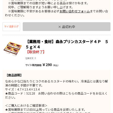
※賞味期限までの日数が短い等による返品は受けかねます。
何卒、ご理解賜りますようお願い申し上げます。
※賞味期限に不安があるお客様は必ず
お問い合わせフォーム
までお問い合
わせください。
× 品切れ中
【業務用・食材】森永プリンカスタード４Ｐ ５
５ｇ×４
【取扱終了】
在庫状況 : 0
￥290
サイト販売価格 :
（税込）
【商品説明】
なめらかな口当たりとコクのあるカスタードの味わい。冷凍品とは異なり解
凍の時間と手間が不要です。
サイズ：4.7×13.4×13.4
★商品コード：52128 お問い合わせの際はこちらの商品コードをお伝えく
ださい。
＜ご購入におけるご確認事項＞
★賞味期限まで15日以上残っている商品を出荷いたします。