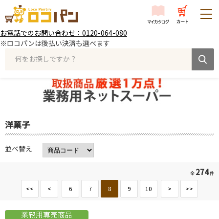
お電話でのお問い合わせ：0120-064-080
※ロコパンは後払い決済も選べます
何をお探しですか？
洋菓子
並べ替え
274
全
件
<<
<
6
7
8
9
10
>
>>