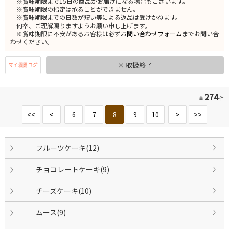
※賞味期限まで15日の商品がお届けになる場合もございます。
※賞味期限の指定は承ることができません。
※賞味期限までの日数が短い等による返品は受けかねます。
何卒、ご理解賜りますようお願い申し上げます。
※賞味期限に不安があるお客様は必ず
お問い合わせフォーム
までお問い合
わせください。
× 取扱終了
274
全
件
<<
<
6
7
8
9
10
>
>>
フルーツケーキ(12)
チョコレートケーキ(9)
チーズケーキ(10)
ムース(9)