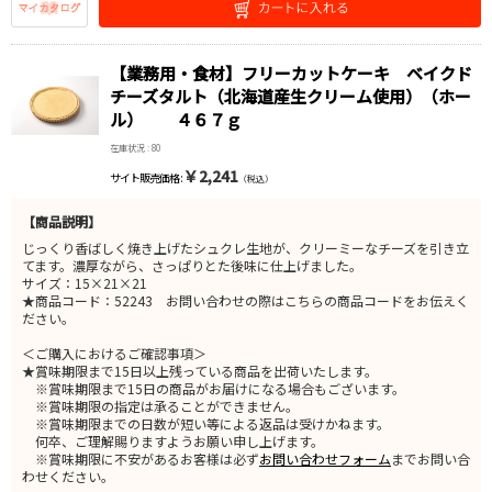
【業務用・食材】フリーカットケーキ ベイクド
チーズタルト（北海道産生クリーム使用）（ホー
ル） ４６７ｇ
在庫状況 : 80
￥2,241
サイト販売価格 :
（税込）
【商品説明】
じっくり香ばしく焼き上げたシュクレ生地が、クリーミーなチーズを引き立
てます。濃厚ながら、さっぱりとた後味に仕上げました。
サイズ：15×21×21
★商品コード：52243 お問い合わせの際はこちらの商品コードをお伝えく
ださい。
＜ご購入におけるご確認事項＞
★賞味期限まで15日以上残っている商品を出荷いたします。
※賞味期限まで15日の商品がお届けになる場合もございます。
※賞味期限の指定は承ることができません。
※賞味期限までの日数が短い等による返品は受けかねます。
何卒、ご理解賜りますようお願い申し上げます。
※賞味期限に不安があるお客様は必ず
お問い合わせフォーム
までお問い合
わせください。