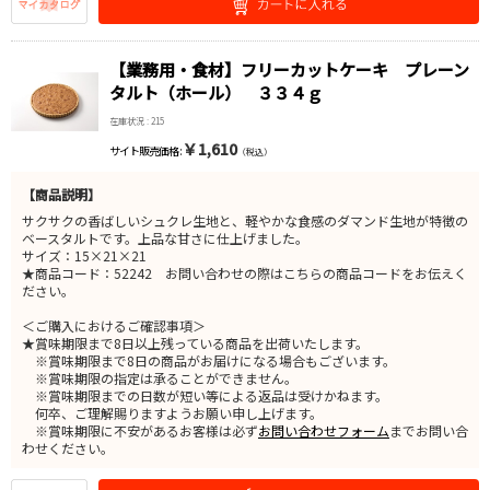
【業務用・食材】フリーカットケーキ プレーン
タルト（ホール） ３３４ｇ
在庫状況 : 215
￥1,610
サイト販売価格 :
（税込）
【商品説明】
サクサクの香ばしいシュクレ生地と、軽やかな食感のダマンド生地が特徴の
ベースタルトです。上品な甘さに仕上げました。
サイズ：15×21×21
★商品コード：52242 お問い合わせの際はこちらの商品コードをお伝えく
ださい。
＜ご購入におけるご確認事項＞
★賞味期限まで8日以上残っている商品を出荷いたします。
※賞味期限まで8日の商品がお届けになる場合もございます。
※賞味期限の指定は承ることができません。
※賞味期限までの日数が短い等による返品は受けかねます。
何卒、ご理解賜りますようお願い申し上げます。
※賞味期限に不安があるお客様は必ず
お問い合わせフォーム
までお問い合
わせください。