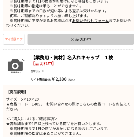
※賞味期限まで1日の商品がお届けになる場合もございます。
※賞味期限の指定は承ることができません。
※賞味期限までの日数が短い等による返品は受けかねます。
何卒、ご理解賜りますようお願い申し上げます。
※賞味期限に不安があるお客様は必ず
お問い合わせフォーム
までお問い合
わせください。
× 品切れ中
【業務用・資材】名入れキャップ １枚
【品切れ中】
在庫状況 : 0
￥2,330
サイト販売価格 :
（税込）
【商品説明】
サイズ：5×10×20
★商品コード：14055 お問い合わせの際はこちらの商品コードをお伝えく
ださい。
＜ご購入におけるご確認事項＞
★賞味期限まで1日以上残っている商品を出荷いたします。
※賞味期限まで1日の商品がお届けになる場合もございます。
※賞味期限の指定は承ることができません。