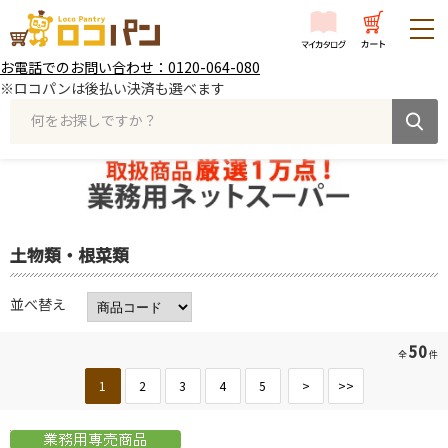
お電話でのお問い合わせ：0120-064-080
※ロコパンは後払い決済も選べます
何をお探しですか？
土物類・根菜類
並べ替え
50
全
件
1
2
3
4
5
>
>>