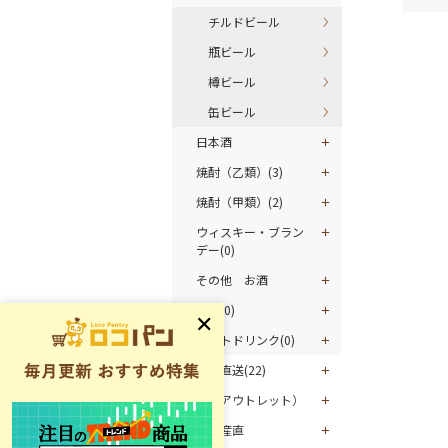
チルドビール
瓶ビール
樽ビール
缶ビール
日本酒
焼酎（乙類）(3)
焼酎（甲類）(2)
ウィスキー・ブラン
デー(0)
その他 お酒
割材(0)
ソフトドリンク(0)
マグロ直送(22)
お酒（アウトレット）
グルメ産直