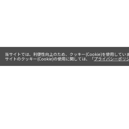
当サイトでは、利便性向上のため、クッキー(Cookie)を使用してい
サイトのクッキー(Cookie)の使用に関しては、「
プライバシーポリ
送料・お届けについて
1注文当たり5,400円（税込）以上送料
無料※一部対象地域・対象商品除く
AM0時までの注文分最短翌日出荷※一
部商品除く
選べる支払方法 クレジットカード/代
引き/後払い/paypal決済※一部商品を
除く