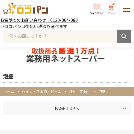
お電話でのお問い合わせ：0120-064-080
※ロコパンは後払い決済も選べます
何をお探しですか？
泡盛
ホーム
>
ワイン・日本酒・ビール
>
焼酎（乙類）
>
泡盛
PAGE TOPへ