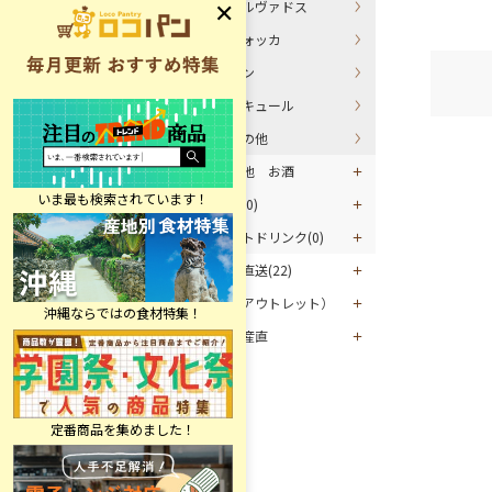
カルヴァドス
ウォッカ
ジン
リキュール
その他
その他 お酒
割材(0)
ソフトドリンク(0)
マグロ直送(22)
お酒（アウトレット）
グルメ産直