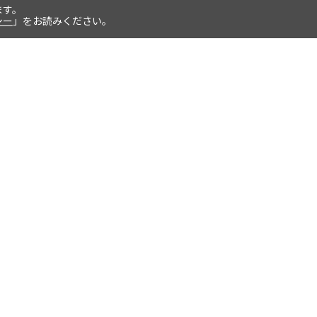
ます。
シー
」をお読みください。
お支払いについて
返品交換について
クレジットカード払い、代金引換、後
商品の管理には万全を期しています
払い、paypal決済をご選択いただけま
が、万一不良品等が生じた場合や、配
す。
達間違い等があった場合は、 商品到
後7日以内に弊社までご連絡くださ
い。
詳細はこちら
詳細はこちら