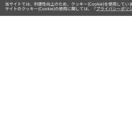
当サイトでは、利便性向上のため、クッキー(Cookie)を使用してい
サイトのクッキー(Cookie)の使用に関しては、「
プライバシーポリ
送料・お届けについて
1注文当たり5,400円（税込）以上送料
無料※一部対象地域・対象商品除く
AM0時までの注文分最短翌日出荷※一
部商品除く
選べる支払方法 クレジットカード/代
引き/後払い/paypal決済※一部商品を
除く
詳細はこちら