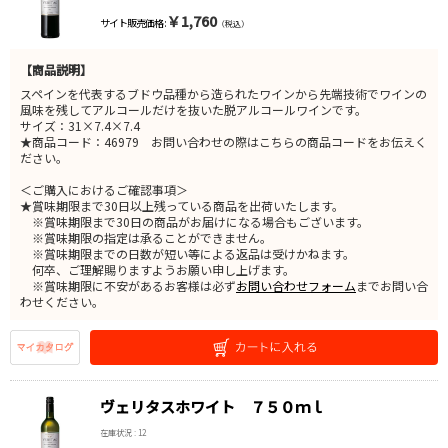
￥1,760
サイト販売価格 :
（税込）
【商品説明】
スペインを代表するブドウ品種から造られたワインから先端技術でワインの
風味を残してアルコールだけを抜いた脱アルコールワインです。
サイズ：31×7.4×7.4
★商品コード：46979 お問い合わせの際はこちらの商品コードをお伝えく
ださい。
＜ご購入におけるご確認事項＞
★賞味期限まで30日以上残っている商品を出荷いたします。
※賞味期限まで30日の商品がお届けになる場合もございます。
※賞味期限の指定は承ることができません。
※賞味期限までの日数が短い等による返品は受けかねます。
何卒、ご理解賜りますようお願い申し上げます。
※賞味期限に不安があるお客様は必ず
お問い合わせフォーム
までお問い合
わせください。
ヴェリタスホワイト ７５０ｍｌ
在庫状況 : 12