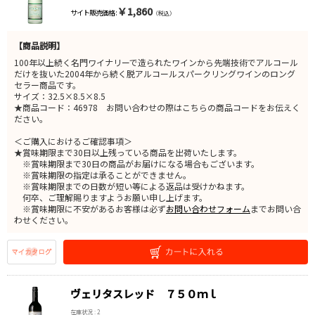
￥1,860
サイト販売価格 :
（税込）
【商品説明】
100年以上続く名門ワイナリーで造られたワインから先端技術でアルコール
だけを抜いた2004年から続く脱アルコールスパークリングワインのロング
セラー商品です。
サイズ：32.5×8.5×8.5
★商品コード：46978 お問い合わせの際はこちらの商品コードをお伝えく
ださい。
＜ご購入におけるご確認事項＞
★賞味期限まで30日以上残っている商品を出荷いたします。
※賞味期限まで30日の商品がお届けになる場合もございます。
※賞味期限の指定は承ることができません。
※賞味期限までの日数が短い等による返品は受けかねます。
何卒、ご理解賜りますようお願い申し上げます。
※賞味期限に不安があるお客様は必ず
お問い合わせフォーム
までお問い合
わせください。
ヴェリタスレッド ７５０ｍｌ
在庫状況 : 2