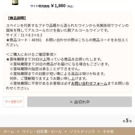
￥1,860
サイト販売価格 :
（税込）
【商品説明】
スペインを代表するブドウ品種から造られたワインから先端技術でワインの
風味を残してアルコールだけを抜いた脱アルコールワインです。
サイズ：31×8.3×8.3
★商品コード：46981 お問い合わせの際はこちらの商品コードをお伝えく
ださい。
＜ご購入におけるご確認事項＞
★賞味期限まで30日以上残っている商品を出荷いたします。
※賞味期限まで30日の商品がお届けになる場合もございます。
※賞味期限の指定は承ることができません。
※賞味期限までの日数が短い等による返品は受けかねます。
何卒、ご理解賜りますようお願い申し上げます。
※賞味期限に不安があるお客様は必ず
お問い合わせフォーム
までお問い合
わせください。
× 品切れ中
5
全
件
ホーム
>
ワイン・日本酒・ビール
>
ソフトドリンク
>
その他