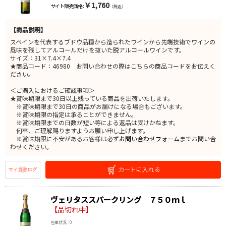
￥1,760
サイト販売価格 :
（税込）
【商品説明】
スペインを代表するブドウ品種から造られたワインから先端技術でワインの
風味を残してアルコールだけを抜いた脱アルコールワインです。
サイズ：31×7.4×7.4
★商品コード：46980 お問い合わせの際はこちらの商品コードをお伝えく
ださい。
＜ご購入におけるご確認事項＞
★賞味期限まで30日以上残っている商品を出荷いたします。
※賞味期限まで30日の商品がお届けになる場合もございます。
※賞味期限の指定は承ることができません。
※賞味期限までの日数が短い等による返品は受けかねます。
何卒、ご理解賜りますようお願い申し上げます。
※賞味期限に不安があるお客様は必ず
お問い合わせフォーム
までお問い合
わせください。
ヴェリタススパークリング ７５０ｍｌ
【品切れ中】
在庫状況 : 0