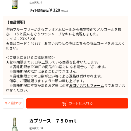
在庫状況 : 4
￥320
サイト販売価格 :
（税込）
【商品説明】
老舗ブルーワリーが造るプレミアムビールから先端技術でアルコールを抜
き、コクと風味を守りつつシャープなキレを実現しました。
サイズ：23×6×6
★商品コード：46977 お問い合わせの際はこちらの商品コードをお伝えく
ださい。
＜ご購入におけるご確認事項＞
★賞味期限まで30日以上残っている商品を出荷いたします。
※賞味期限まで30日の商品がお届けになる場合もございます。
※賞味期限の指定は承ることができません。
※賞味期限までの日数が短い等による返品は受けかねます。
何卒、ご理解賜りますようお願い申し上げます。
※賞味期限に不安があるお客様は必ず
お問い合わせフォーム
までお問い合
わせください。
カプリース ７５０ｍｌ
在庫状況 : 34