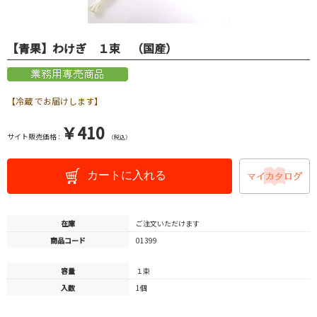
【青果】わけぎ １束 （国産）
【冷蔵 でお届けします】
￥410
サイト販売価格 :
（税込）
カートに入れる
在庫
ご注文いただけます
商品コード
01399
容量
１束
入数
1個