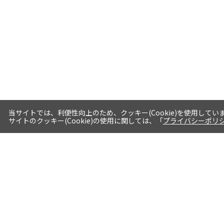
当サイトでは、利便性向上のため、クッキー(Cookie)を使用してい
サイトのクッキー(Cookie)の使用に関しては、「
プライバシーポリ
送料・お届けについて
1注文当たり5,400円（税込）以上送料
無料※一部対象地域・対象商品除く
AM0時までの注文分最短翌日出荷※一
部商品除く
選べる支払方法 クレジットカード/代