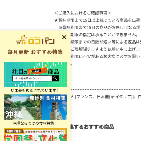
＜ご購入におけるご確認事項＞
★賞味期限まで15日以上残っている商品を出荷
※賞味期限まで15日の商品がお届けになる場
※賞味期限の指定は承ることができません。
※賞味期限までの日数が短い等による返品は
何卒、ご理解賜りますようお願い申し上げま
※賞味期限に不安があるお客様は必ず
お問い
ください。
原材料
加糖栗あん[フランス、日本他(栗:イタリア)]
関連するおすすめ商品