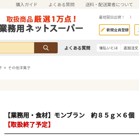
購入ガイド
よくある質問
送料・配送業者について
最短翌日出荷！
新規会員登録
よくある質問
後払いとは
追加注文
子
>
その他洋菓子
【業務用・食材】モンブラン 約８５ｇ×６個
【取扱終了予定】