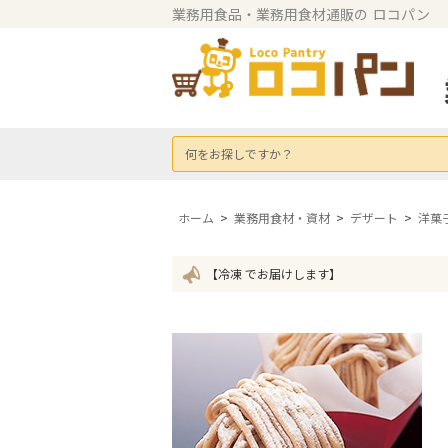
業務用食品・業務用食材通販の
ロコパン
何をお探しですか？
ホーム
>
業務用食材・資材
>
デザート
>
洋菓
【冷凍 でお届けします】