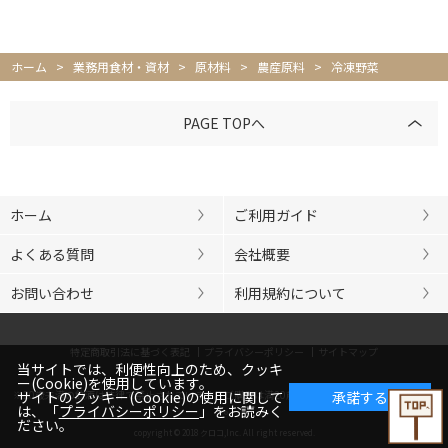
ホーム
>
業務用食材・資材
>
原材料
>
農産原料
>
冷凍野菜
PAGE TOPへ
ホーム
ご利用ガイド
よくある質問
会社概要
お問い合わせ
利用規約について
特定商取引法に基づく表記
プライバシーポリシー
サイトマップ
当サイトでは、利便性向上のため、クッキ
ー(Cookie)を使用しています。
※20歳未満の飲酒は法律で禁止されています。ご購入は満20歳以上の方に限らせていただきま
サイトのクッキー(Cookie)の使用に関して
承諾する
は、「
プライバシーポリシー
」をお読みく
す。
ださい。
copyright © 2018 クロコ,Inc. All right reserved.