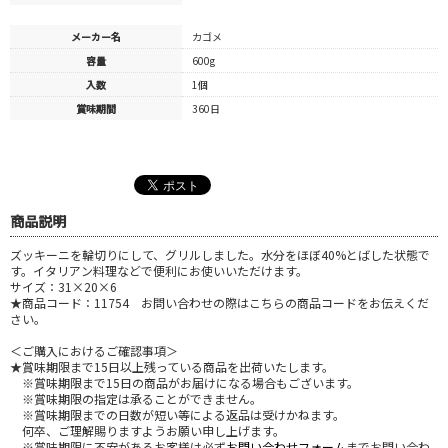
メーカー名
カゴメ
容量
600g
入数
1個
賞味期間
360日
商品説明
ズッキーニを輪切りにして、グリルしました。水分をほぼ40%とばした状態で
す。イタリアン料理などで便利にお使いいただけます。
サイズ：31×20×6
★商品コード：11754 お問い合わせの際はこちらの商品コードをお伝えくだ
さい。
＜ご購入におけるご確認事項＞
★賞味期限まで15日以上残っている商品を出荷いたします。
※賞味期限まで15日の商品がお届けになる場合もございます。
※賞味期限の指定は承ることができません。
※賞味期限までの日数が短い等による返品は受けかねます。
何卒、ご理解賜りますようお願い申し上げます。
※賞味期限に不安があるお客様は必ず
お問い合わせフォーム
までお問い合わ