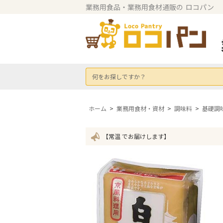
業務用食品・業務用食材通販の
ロコパン
何をお探しですか？
ホーム
>
業務用食材・資材
>
調味料
>
基礎調
【常温 でお届けします】