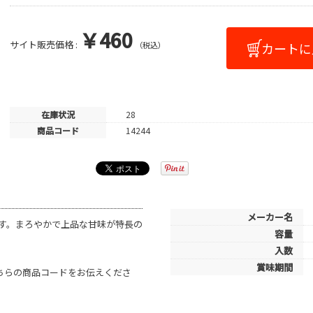
￥460
サイト販売価格 :
（税込）
在庫状況
28
商品コード
14244
メーカー名
す。まろやかで上品な甘味が特長の
容量
入数
賞味期間
こちらの商品コードをお伝えくださ