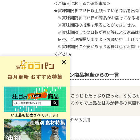
＜ご購入におけるご確認事項＞
★賞味期限まで15日以上残っている商品を出荷
※賞味期限まで15日の商品がお届けになる場
※賞味期限の指定は承ることができません。
※賞味期限までの日数が短い等による返品は
何卒、ご理解賜りますようお願い申し上げま
※賞味期限に不安があるお客様は必ず
お問い
ください。
ロコパン商品担当からの一言
米こうじをたっぷり使った、なめら
まろやかで上品な甘みが特長の京風
※商品紹介から引用
原材料