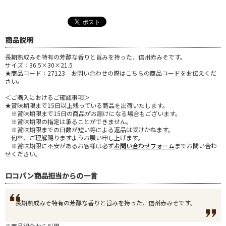
商品説明
長期熟成みそ特有の芳醇な香りと旨みを持った、信州赤みそです。
サイズ：36.5×30×21.5
★商品コード：27123 お問い合わせの際はこちらの商品コードをお伝えくだ
さい。
＜ご購入におけるご確認事項＞
★賞味期限まで15日以上残っている商品を出荷いたします。
※賞味期限まで15日の商品がお届けになる場合もございます。
※賞味期限の指定は承ることができません。
※賞味期限までの日数が短い等による返品は受けかねます。
何卒、ご理解賜りますようお願い申し上げます。
※賞味期限に不安があるお客様は必ず
お問い合わせフォーム
までお問い合わ
せください。
ロコパン商品担当からの一言
長期熟成みそ特有の芳醇な香りと旨みを持った、信州赤みそです。
※商品紹介から引用