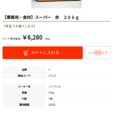
【業務用・食材】スーパー 赤 ２０ｋｇ
【常温 でお届けします】
￥6,280
サイト販売価格 :
（税込）
カートに入れる
在庫
3
商品コード
27123
メーカー名
ハナマルキ
容量
20kg
入数
1個
賞味期間
180日