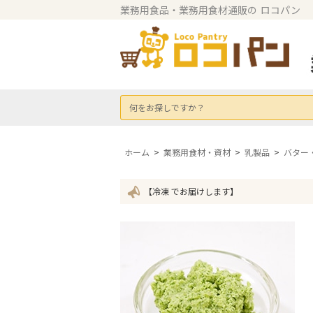
業務用食品・業務用食材通販の
ロコパン
何をお探しですか？
ホーム
>
業務用食材・資材
>
乳製品
>
バター
【冷凍 でお届けします】