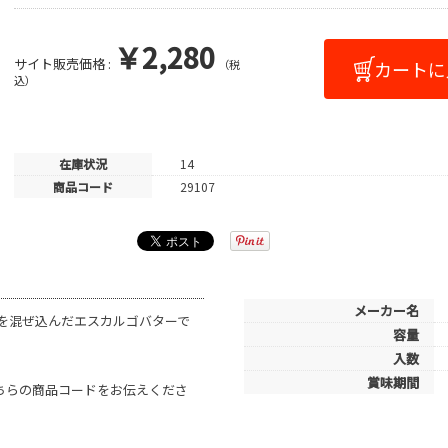
￥2,280
サイト販売価格 :
（税
込）
在庫状況
14
商品コード
29107
メーカー名
を混ぜ込んだエスカルゴバターで
容量
。
入数
賞味期間
こちらの商品コードをお伝えくださ