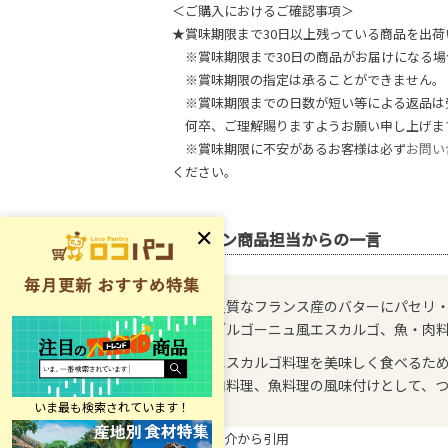
＜ご購入におけるご確認事項＞
★賞味期限まで30日以上残っている商品を出荷
※賞味期限まで30日の商品がお届けになる場
※賞味期限の指定は承ることができません。
※賞味期限までの日数が短い等による返品は
何卒、ご理解賜りますようお願い申し上げま
※賞味期限に不安があるお客様は必ず
お問い
ください。
ロコパン商品担当からの一言
良質なフランス産のバターにパセリ
ブルゴーニュ風エスカルゴ、魚・肉
エスカルゴ料理を美味しく食べるた
肉料理、魚料理の風味付けとして、
※商品紹介から引用