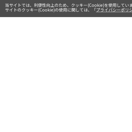
当サイトでは、利便性向上のため、クッキー(Cookie)を使用してい
サイトのクッキー(Cookie)の使用に関しては、「
プライバシーポリ
送料・お届けについて
1注文当たり5,400円（税込）以上送料
無料※一部対象地域・対象商品除く
AM0時までの注文分最短翌日出荷※一
部商品除く
選べる支払方法 クレジットカード/代
引き/後払い/paypal決済※一部商品を
除く
詳細はこちら