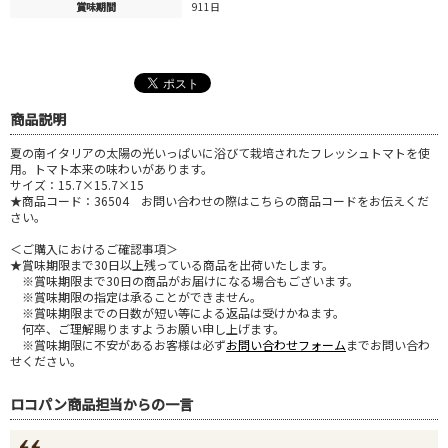
賞味期間
911日
商品説明
夏の南イタリアの太陽の光いっぱいに浴びて栽培されたフレッシュトマトを使
用。トマト本来の味わいがあります。
サイズ：15.7×15.7×15
★商品コード：36504 お問い合わせの際はこちらの商品コードをお伝えくだ
さい。
＜ご購入におけるご確認事項＞
★賞味期限まで30日以上残っている商品を出荷いたします。
※賞味期限まで30日の商品がお届けになる場合もございます。
※賞味期限の指定は承ることができません。
※賞味期限までの日数が短い等による返品は受けかねます。
何卒、ご理解賜りますようお願い申し上げます。
※賞味期限に不安があるお客様は必ず
お問い合わせフォーム
までお問い合わ
せください。
ロコパン商品担当からの一言