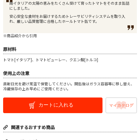
南イタリアの太陽の恵みをたくさん受けて育ったトマトをそのまま缶詰
にしました。
安心安全な食材をお届けするためトレーサビリティシステムを取り入
れ、厳しい品質管理に合格したホールトマト缶です。
※商品紹介から引用
原材料
トマト[イタリア]、トマトピューレー、クエン酸[トルコ]
使用上の注意
直射日光を避け常温で保管してください。開缶後はガラス容器等に移し替え、
冷蔵保存の上お早めにご使用ください。
カートに入れる
関連するおすすめ商品