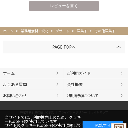
ホーム
>
業務用食材・資材
>
デザート
>
洋菓子
>
その他洋菓子
PAGE TOPへ
ホーム
ご利用ガイド
よくある質問
会社概要
お問い合わせ
利用規約について
特定商取引法に基づく表記
プライバシーポリシー
サイトマップ
当サイトでは、利便性向上のため、クッキ
ー(Cookie)を使用しています。
※20歳未満の飲酒は法律で禁止されています。ご購入は満20歳以上の方に限らせていただきま
サイトのクッキー(Cookie)の使用に関して
承諾する