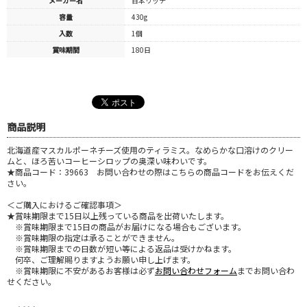
メーカー名
日本リッチ
容量
430g
入数
1個
賞味期間
180日
商品説明
北海道産マスカルポーネチーズ使用のティラミス。なめらかな口溶けのクリー
ムと、ほろ苦いコーヒーシロップの奥深い味わいです。
★商品コード：39663 お問い合わせの際はこちらの商品コードをお伝えくだ
さい。
＜ご購入におけるご確認事項＞
★賞味期限まで15日以上残っている商品を出荷いたします。
※賞味期限まで15日の商品がお届けになる場合もございます。
※賞味期限の指定は承ることができません。
※賞味期限までの日数が短い等による返品は受けかねます。
何卒、ご理解賜りますようお願い申し上げます。
※賞味期限に不安があるお客様は必ず
お問い合わせフォーム
までお問い合わ
せください。