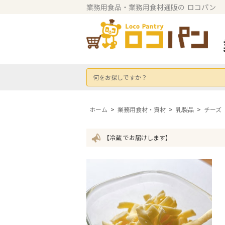
業務用食品・業務用食材通販の
ロコパン
何をお探しですか？
ホーム
>
業務用食材・資材
>
乳製品
>
チーズ
【冷蔵 でお届けします】