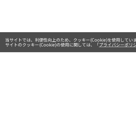
当サイトでは、利便性向上のため、クッキー(Cookie)を使用してい
サイトのクッキー(Cookie)の使用に関しては、「
プライバシーポリ
送料・お届けについて
1注文当たり5,400円（税込）以上送料
無料※一部対象地域・対象商品除く
AM0時までの注文分最短翌日出荷※一
部商品除く
選べる支払方法 クレジットカード/代
引き/後払い/paypal決済※一部商品を
除く
詳細はこちら