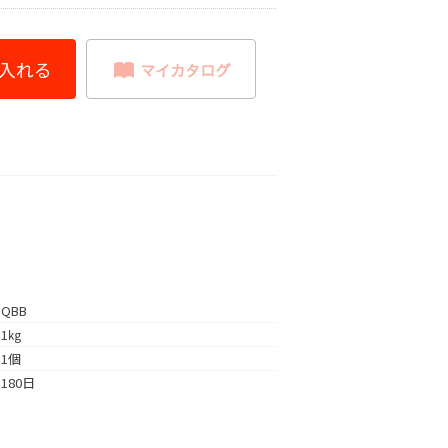
QBB
1㎏
1個
180日