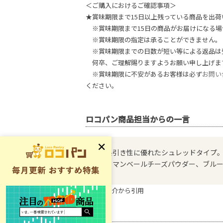
＜ご購入におけるご確認事項＞
★賞味期限まで15日以上残っている商品を出荷
※賞味期限まで15日の商品がお届けになる場
※賞味期限の指定は承ることができません。
※賞味期限までの日数が短い等による返品は
何卒、ご理解賜りますようお願い申し上げま
※賞味期限に不安があるお客様は必ず
お問い
ください。
ロコパン商品担当からの一言
糸引き性に優れたシュレッドタイプ
カマンベールチーズパウダー、ブル
※商品紹介から引用
原材料