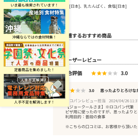
植物油脂[日本]、乳たんぱく、食塩[日本]
関連するおすすめ商品
ユーザーレビュー
総合評価
3.0
3.0
思ったよりとろけな
ロコパンレビュー担当
2024/04/26 11:3
【ジョークールさま】※ロコパン代筆
ピザ用に使ったのですが、思ったよりと
利用目的：普段の食事
※こちらの口コミは、お客様から頂いた