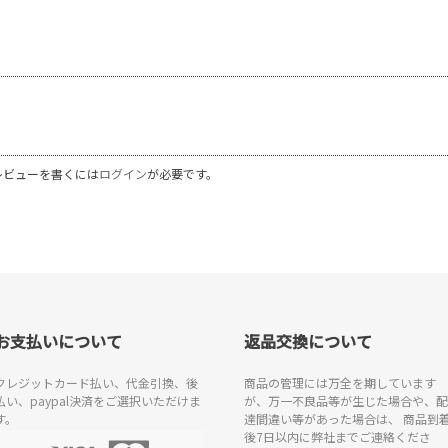
レビューを書くには
ログイン
が必要です。
お支払いについて
返品交換について
クレジットカード払い、代金引換、後
商品の管理には万全を期しています
払い、paypal決済をご選択いただけま
が、万一不良品等が生じた場合や、配
す。
達間違い等があった場合は、 商品到
後7日以内に弊社までご連絡くださ