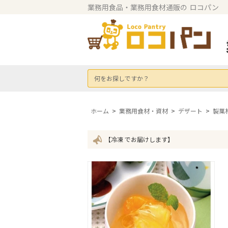
業務用食品・業務用食材通販の
ロコパン
何をお探しですか？
ホーム
>
業務用食材・資材
>
デザート
>
製菓
【冷凍 でお届けします】