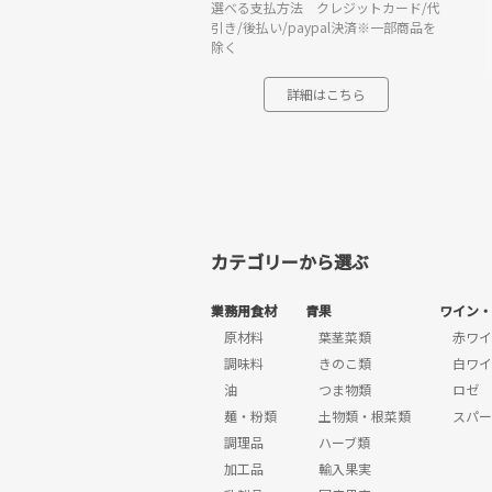
選べる支払方法 クレジットカード/代
引き/後払い/paypal決済※一部商品を
除く
詳細はこちら
カテゴリーから選ぶ
業務用食材
青果
ワイン・
原材料
葉茎菜類
赤ワイ
調味料
きのこ類
白ワイ
油
つま物類
ロゼ
麺・粉類
土物類・根菜類
スパー
調理品
ハーブ類
加工品
輸入果実