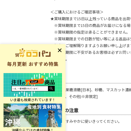
＜ご購入におけるご確認事項＞
★賞味期限まで15日以上残っている商品を出荷
※賞味期限まで15日の商品がお届けになる場
※賞味期限の指定は承ることができません。
※賞味期限までの日数が短い等による返品は
何卒、ご理解賜りますようお願い申し上げま
※賞味期限に不安があるお客様は必ず
お問い
ください。
原材料
ぶどう糖果糖液糖[日本]、砂糖、マスカット濃縮
イタリア、その他)※非限定]
使用上の注意
解凍後はすみやかに使いきってください。