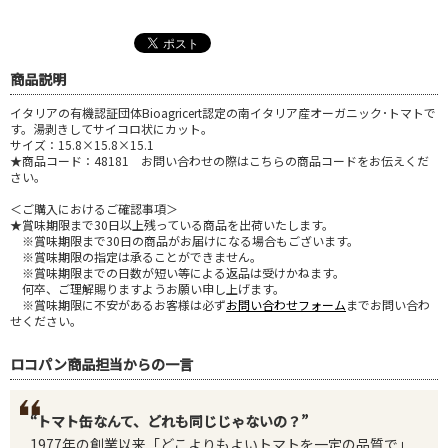
商品説明
イタリアの有機認証団体Bioagricert認定の南イタリア産オーガニック･トマトで
す。湯剥きしてサイコロ状にカット。
サイズ：15.8×15.8×15.1
★商品コード：48181 お問い合わせの際はこちらの商品コードをお伝えくだ
さい。
＜ご購入におけるご確認事項＞
★賞味期限まで30日以上残っている商品を出荷いたします。
※賞味期限まで30日の商品がお届けになる場合もございます。
※賞味期限の指定は承ることができません。
※賞味期限までの日数が短い等による返品は受けかねます。
何卒、ご理解賜りますようお願い申し上げます。
※賞味期限に不安があるお客様は必ず
お問い合わせフォーム
までお問い合わ
せください。
ロコパン商品担当からの一言
“トマト缶なんて、どれも同じじゃないの？”
1977年の創業以来「どこよりもよいトマトを一定の品質で」