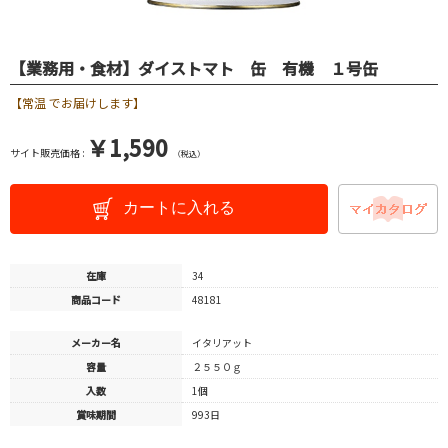
【業務用・食材】ダイストマト 缶 有機 １号缶
【常温 でお届けします】
￥1,590
サイト販売価格 :
（税込）
カートに入れる
在庫
34
商品コード
48181
メーカー名
イタリアット
容量
２５５０ｇ
入数
1個
賞味期間
993日