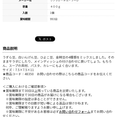
メーカー名
ヴァッレ・デル・ソーレ
容量
４００ｇ
入数
1個
賞味期間
993日
商品説明
うずら豆、白いんげん豆、ひよこ豆、金時豆の4種類をミックスしました。その
ままサラダにしたり、メインディッシュの付け合わせに良いでしょう。もちろ
ん、スープの具材、パスタ、カレーにもよく合います。
サイズ：7.5×7.5×11
★商品コード：48350 お問い合わせの際はこちらの商品コードをお伝えくだ
さい。
＜ご購入におけるご確認事項＞
★賞味期限まで30日以上残っている商品を出荷いたします。
※賞味期限まで30日の商品がお届けになる場合もございます。
※賞味期限の指定は承ることができません。
※賞味期限までの日数が短い等による返品は受けかねます。
何卒、ご理解賜りますようお願い申し上げます。
※賞味期限に不安があるお客様は必ず
お問い合わせフォーム
までお問い合わ
せください。