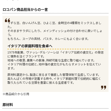
ロコパン商品担当からの一言
うずら豆、白いんげん豆、ひよこ豆、金時豆の4種類をミックスしまし
た。
そのままサラダにしたり、メインディッシュの付け合わせに良いでしょ
う。
もちろん、スープの具材、パスタ、カレーにもよく合います。
イタリアの家庭料理を食卓へ
1979年創業、ヴァッレ･デル･ソーレは「イタリア伝統の食文化」の発信
に情熱を注ぐブランドです。
地域への敬意､農業への献身､持続可能な生産に取り組んでいます。
イタリア料理の伝統と､地中海の食文化がもたらすメリットを伝えてい
ます｡
原材料選定から､製造に至るまで徹底した管理体制で生産しています。
高たんぱくの市場が定着する昨今､イタリア家庭料理で伝統的に幅広く
取り入られている豆類を豊富に揃える生産者です。
※商品紹介から引用
原材料