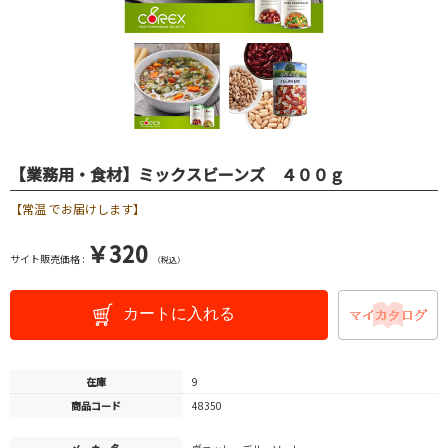
【業務用・食材】ミックスビーンズ ４００ｇ
【常温 でお届けします】
￥320
サイト販売価格 :
（税込）
カートに入れる
在庫
9
商品コード
48350