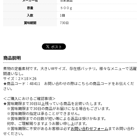
メーカー名
京果食品
容量
５００ｇ
入数
1個
賞味期間
730日
商品説明
煮物の定番素材です。大きいMサイズ、存在感バッチリ。様々なメニューで活躍
間違いなし。
サイズ：2×18×26
★商品コード：48411 お問い合わせの際はこちらの商品コードをお伝えくだ
さい。
＜ご購入におけるご確認事項＞
★賞味期限まで30日以上残っている商品を出荷いたします。
※賞味期限まで30日の商品がお届けになる場合もございます。
※賞味期限の指定は承ることができません。
※賞味期限までの日数が短い等による返品は受けかねます。
何卒、ご理解賜りますようお願い申し上げます。
※賞味期限に不安があるお客様は必ず
お問い合わせフォーム
までお問い合わ
せください。