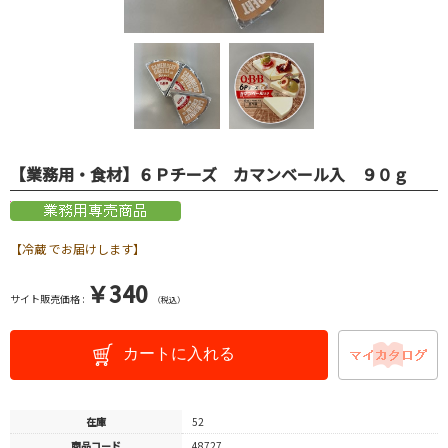
【業務用・食材】６Ｐチーズ カマンベール入 ９０ｇ
【冷蔵 でお届けします】
￥340
サイト販売価格 :
（税込）
カートに入れる
在庫
52
商品コード
48727