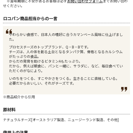
※賞味期限に不安があるお客様は必ず
お問い合わせフォーム
までお問い合わ
せください。
ロコパン商品担当からの一言
やわらかい食感で、日本人の嗜好に合うカマンベール風味に仕上げまし
た。
プロセスチーズのトップブランド、Q・B・Bです。
チーズは、人の体を創る土台となるタンパク質、骨格となるカルシウム
がたっぷりの食品。
からだの発育を助けるビタミンAもたっぷり。
だから、例えば朝食に、パンと一緒に、サラダに、など、毎日食べてい
ただくのがなにより。
いのちをつくる、すこやかさをつくる。生きることに直結している。
必要だからおいしい、それがチーズです。
※商品紹介から引用
原材料
ナチュラルチーズ[オーストラリア製造、ニュージーランド製造、その他]
使用上の注意