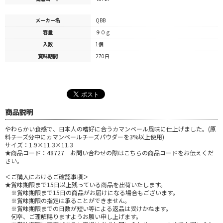
メーカー名
QBB
容量
９０ｇ
入数
1個
賞味期間
270日
商品説明
やわらかい食感で、日本人の嗜好に合うカマンベール風味に仕上げました。(原
料チーズ分中にカマンベールチーズパウダーを3%以上使用)
サイズ：1.9×11.3×11.3
★商品コード：48727 お問い合わせの際はこちらの商品コードをお伝えくだ
さい。
＜ご購入におけるご確認事項＞
★賞味期限まで15日以上残っている商品を出荷いたします。
※賞味期限まで15日の商品がお届けになる場合もございます。
※賞味期限の指定は承ることができません。
※賞味期限までの日数が短い等による返品は受けかねます。
何卒、ご理解賜りますようお願い申し上げます。