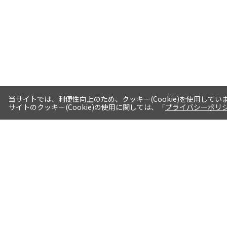
当サイトでは、利便性向上のため、クッキー(Cookie)を使用してい
サイトのクッキー(Cookie)の使用に関しては、「
プライバシーポリ
送料・お届けについて
1注文当たり5,400円（税込）以上送料
無料※一部対象地域・対象商品除く
AM0時までの注文分最短翌日出荷※一
部商品除く
選べる支払方法 クレジットカード/代
引き/後払い/paypal決済※一部商品を