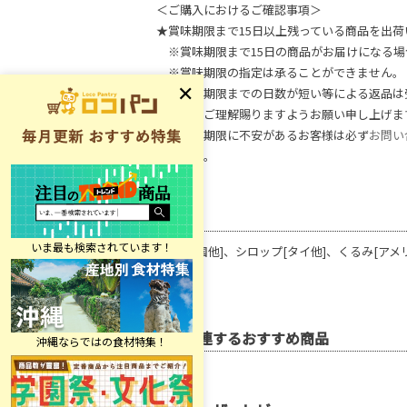
＜ご購入におけるご確認事項＞
★賞味期限まで15日以上残っている商品を出荷
※賞味期限まで15日の商品がお届けになる場
※賞味期限の指定は承ることができません。
※賞味期限までの日数が短い等による返品は
何卒、ご理解賜りますようお願い申し上げま
※賞味期限に不安があるお客様は必ず
お問い
ください。
原材料
みそ[中国他]、シロップ[タイ他]、くるみ[アメ
関連するおすすめ商品