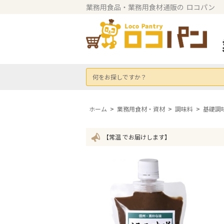
業務用食品・業務用食材通販の
ロコパン
何をお探しですか？
ホーム
>
業務用食材・資材
>
調味料
>
基礎調
【常温 でお届けします】