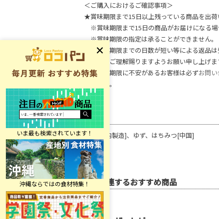
＜ご購入におけるご確認事項＞
★賞味期限まで15日以上残っている商品を出荷
※賞味期限まで15日の商品がお届けになる場
※賞味期限の指定は承ることができません。
※賞味期限までの日数が短い等による返品は
何卒、ご理解賜りますようお願い申し上げま
※賞味期限に不安があるお客様は必ず
お問い
ください。
原材料
糖類[国内製造]、ゆず、はちみつ[中国]
関連するおすすめ商品