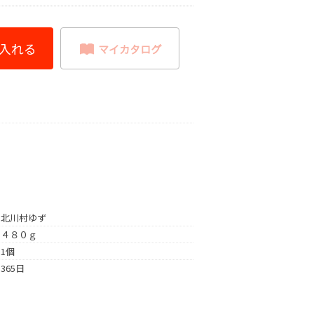
北川村ゆず
４８０ｇ
1個
365日