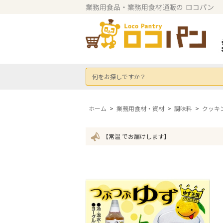
業務用食品・業務用食材通販の
ロコパン
何をお探しですか？
ホーム
>
業務用食材・資材
>
調味料
>
クッキ
【常温 でお届けします】