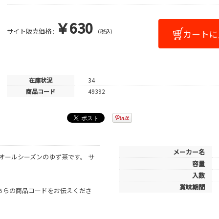
￥630
サイト販売価格 :
（税込）
在庫状況
34
商品コード
49392
メーカー名
オールシーズンのゆず茶です。 サ
容量
入数
賞味期間
こちらの商品コードをお伝えくださ