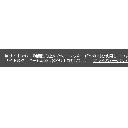
当サイトでは、利便性向上のため、クッキー(Cookie)を使用してい
サイトのクッキー(Cookie)の使用に関しては、「
プライバシーポリ
送料・お届けについて
1注文当たり5,400円（税込）以上送料
無料※一部対象地域・対象商品除く
AM0時までの注文分最短翌日出荷※一
部商品除く
選べる支払方法 クレジットカード/代
引き/後払い/paypal決済※一部商品を