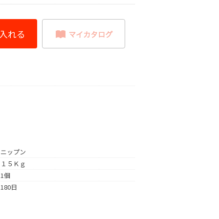
ニップン
１５Ｋｇ
1個
180日