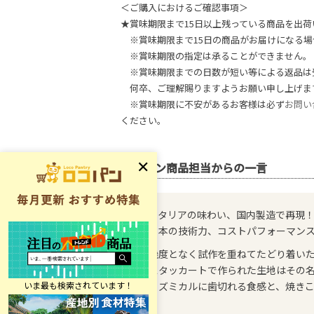
＜ご購入におけるご確認事項＞
★賞味期限まで15日以上残っている商品を出荷
※賞味期限まで15日の商品がお届けになる場
※賞味期限の指定は承ることができません。
※賞味期限までの日数が短い等による返品は
何卒、ご理解賜りますようお願い申し上げま
※賞味期限に不安があるお客様は必ず
お問い
ください。
ロコパン商品担当からの一言
イタリアの味わい、国内製造で再現
日本の技術力、コストパフォーマン
幾度となく試作を重ねてたどり着い
スタッカートで作られた生地はその
リズミカルに歯切れる食感と、焼き