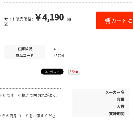
￥4,190
サイト販売価格 :
（税
込）
在庫状況
4
商品コード
49704
メーカー名
用粉です。粗挽きで歯切れがよく、
容量
入数
賞味期間
こちらの商品コードをお伝えくださ