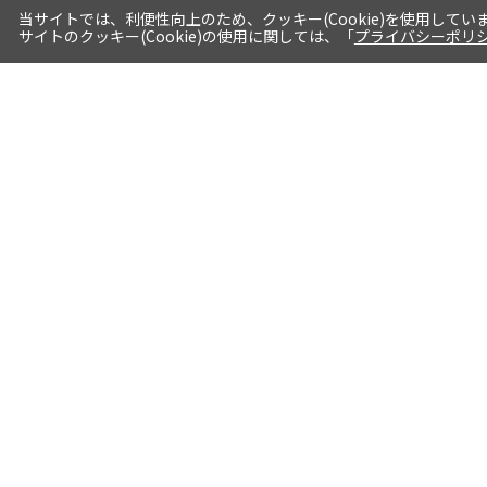
当サイトでは、利便性向上のため、クッキー(Cookie)を使用してい
サイトのクッキー(Cookie)の使用に関しては、「
プライバシーポリ
送料・お届けについて
1注文当たり5,400円（税込）以上送料
無料※一部対象地域・対象商品除く
AM0時までの注文分最短翌日出荷※一
部商品除く
選べる支払方法 クレジットカード/代
引き/後払い/paypal決済※一部商品を
除く
詳細はこちら