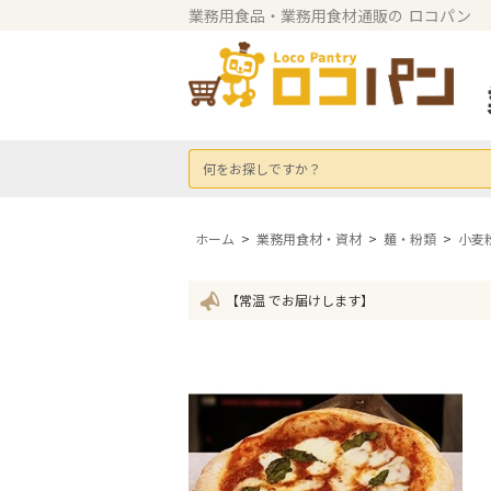
業務用食品・業務用食材通販の
ロコパン
何をお探しですか？
ホーム
>
業務用食材・資材
>
麺・粉類
>
小麦
【常温 でお届けします】