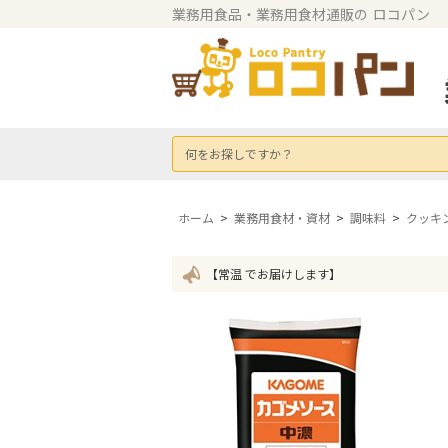
業務用食品・業務用食材通販の
ロコパン
何をお探しですか？
ホーム
>
業務用食材・資材
>
調味料
>
クッキ
【常温 でお届けします】