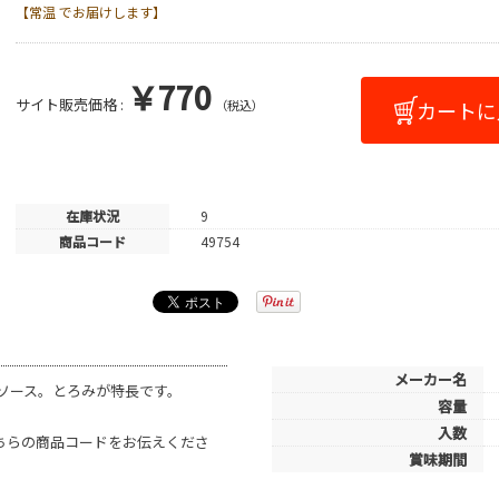
【常温 でお届けします】
￥770
サイト販売価格 :
（税込）
在庫状況
9
商品コード
49754
メーカー名
ソース。とろみが特長です。
容量
入数
こちらの商品コードをお伝えくださ
賞味期間