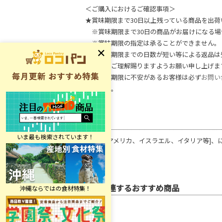
＜ご購入におけるご確認事項＞
★賞味期限まで30日以上残っている商品を出荷
※賞味期限まで30日の商品がお届けになる場
※賞味期限の指定は承ることができません。
※賞味期限までの日数が短い等による返品は
何卒、ご理解賜りますようお願い申し上げま
※賞味期限に不安があるお客様は必ず
お問い
ください。
原材料
トマト[アメリカ、イスラエル、イタリア等]、に
関連するおすすめ商品