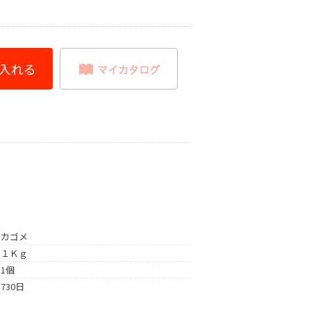
カゴメ
１Ｋｇ
1個
730日