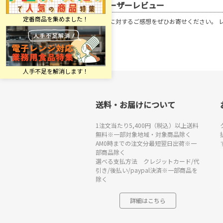
ユーザーレビュー
この商品に対するご感想をぜひお寄せください。 
送料・お届けについて
1注文当たり5,400円（税込）以上送料
無料※一部対象地域・対象商品除く
AM0時までの注文分最短翌日出荷※一
部商品除く
選べる支払方法 クレジットカード/代
引き/後払い/paypal決済※一部商品を
除く
詳細はこちら