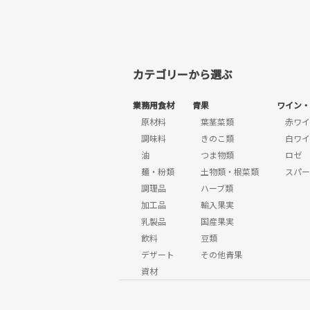
カテゴリーから選ぶ
業務用食材
青果
ワイン・
原材料
葉茎菜類
赤ワイ
調味料
きのこ類
白ワイ
油
つま物類
ロゼ
麺・粉類
土物類・根菜類
スパー
調理品
ハーブ類
加工品
輸入果実
乳製品
国産果実
飲料
豆類
デザート
その他青果
資材