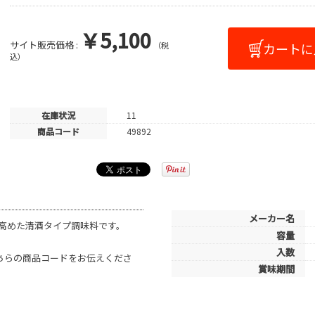
￥5,100
サイト販売価格 :
（税
込）
在庫状況
11
商品コード
49892
メーカー名
高めた清酒タイプ調味料です。
容量
入数
こちらの商品コードをお伝えくださ
賞味期間