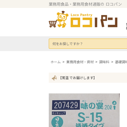
業務用食品・業務用食材通販の
ロコパン
何をお探しですか？
ホーム
>
業務用食材・資材
>
調味料
>
基礎調
【常温 でお届けします】