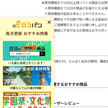
★賞味期限まで15日以上残っている商品を出荷
※賞味期限まで15日の商品がお届けになる場
※賞味期限の指定は承ることができません。
※賞味期限までの日数が短い等による返品は
何卒、ご理解賜りますようお願い申し上げま
※賞味期限に不安があるお客様は必ず
お問い
ください。
原材料
水あめ[米国ほか]、たんぱく加水分解物、醸造調
関連するおすすめ商品
ユーザーレビュー