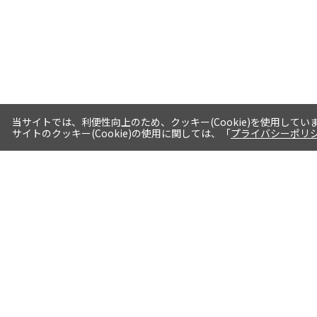
当サイトでは、利便性向上のため、クッキー(Cookie)を使用してい
サイトのクッキー(Cookie)の使用に関しては、「
プライバシーポリ
送料・お届けについて
1注文当たり5,400円（税込）以上送料
無料※一部対象地域・対象商品除く
AM0時までの注文分最短翌日出荷※一
部商品除く
選べる支払方法 クレジットカード/代
引き/後払い/paypal決済※一部商品を
除く