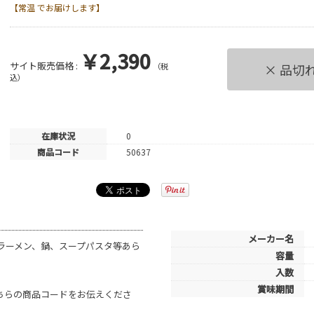
【常温 でお届けします】
￥2,390
サイト販売価格 :
（税
× 品切
込）
在庫状況
0
商品コード
50637
メーカー名
ラーメン、鍋、スープパスタ等あら
容量
入数
賞味期間
こちらの商品コードをお伝えくださ