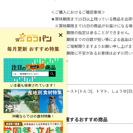
＜ご購入におけるご確認事項＞
★賞味期限まで15日以上残っている商品を出荷
※賞味期限まで15日の商品がお届けになる場
※賞味期限の指定は承ることができません。
※賞味期限までの日数が短い等による返品は
何卒、ご理解賜りますようお願い申し上げま
※賞味期限に不安があるお客様は必ず
お問い
ください。
原材料
トマトペースト[トルコ]、トマト、しょうゆ[日
関連するおすすめ商品