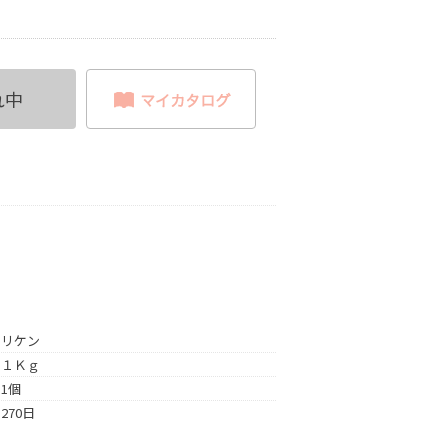
れ中
リケン
１Ｋｇ
1個
270日