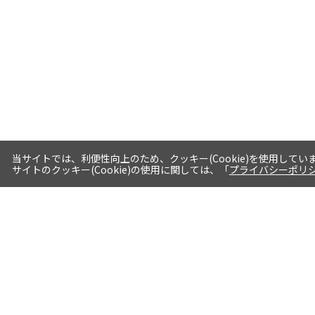
当サイトでは、利便性向上のため、クッキー(Cookie)を使用してい
サイトのクッキー(Cookie)の使用に関しては、「
プライバシーポリ
送料・お届けについて
1注文当たり5,400円（税込）以上送料
無料※一部対象地域・対象商品除く
AM0時までの注文分最短翌日出荷※一
部商品除く
選べる支払方法 クレジットカード/代