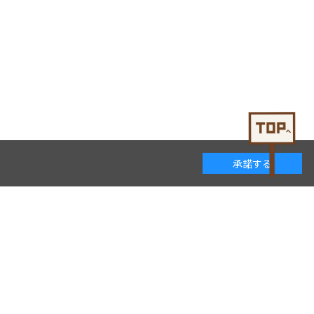
承諾する
着