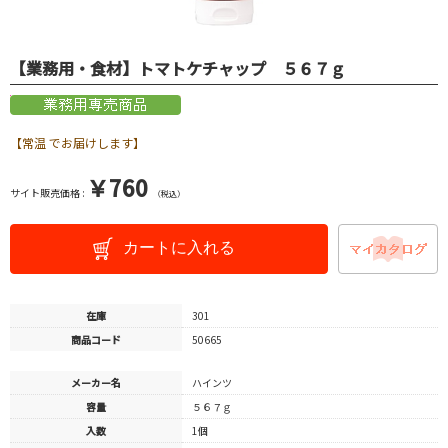
【業務用・食材】トマトケチャップ ５６７ｇ
【常温 でお届けします】
￥760
サイト販売価格 :
（税込）
カートに入れる
在庫
301
商品コード
50665
メーカー名
ハインツ
容量
５６７ｇ
入数
1個