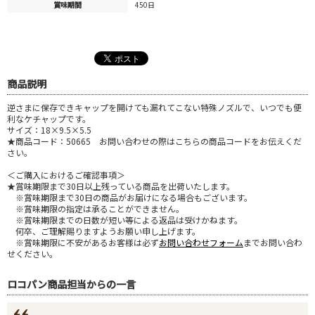
賞味期間
450日
商品説明
逆さまに保存できキャップを開けても漏れてこない特殊ノズルで、いつでも便
利なケチャップです。
サイズ：18×9.5×5.5
★商品コード：50665 お問い合わせの際はこちらの商品コードをお伝えくだ
さい。
＜ご購入におけるご確認事項＞
★賞味期限まで30日以上残っている商品を出荷いたします。
※賞味期限まで30日の商品がお届けになる場合もございます。
※賞味期限の指定は承ることができません。
※賞味期限までの日数が短い等による返品は受けかねます。
何卒、ご理解賜りますようお願い申し上げます。
※賞味期限に不安があるお客様は必ず
お問い合わせフォーム
までお問い合わ
せください。
ロコパン商品担当からの一言