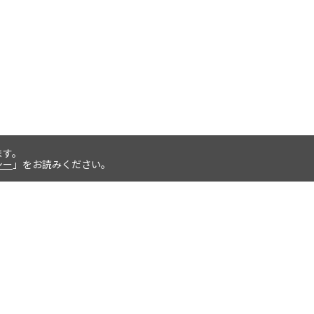
ます。
シー
」をお読みください。
お支払いについて
返品交換について
クレジットカード払い、代金引換、後
商品の管理には万全を期しています
払い、paypal決済をご選択いただけま
が、万一不良品等が生じた場合や、配
す。
達間違い等があった場合は、 商品到
後7日以内に弊社までご連絡くださ
い。