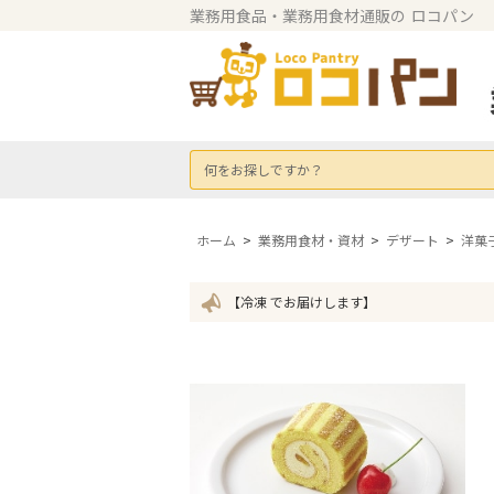
業務用食品・業務用食材通販の
ロコパン
何をお探しですか？
ホーム
>
業務用食材・資材
>
デザート
>
洋菓
【冷凍 でお届けします】