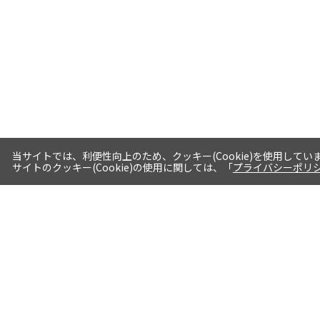
当サイトでは、利便性向上のため、クッキー(Cookie)を使用してい
サイトのクッキー(Cookie)の使用に関しては、「
プライバシーポリ
送料・お届けについて
1注文当たり5,400円（税込）以上送料
無料※一部対象地域・対象商品除く
AM0時までの注文分最短翌日出荷※一
部商品除く
選べる支払方法 クレジットカード/代