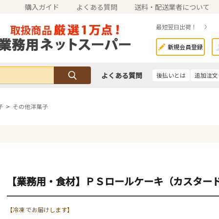
購入ガイド
よくある質問
送料・配送業者について
最短翌日出荷！
新規会員登録
よくある質問
後払いとは
追加注文
子
>
その他洋菓子
【業務用・食材】ＰＳロールケーキ（カスター
【冷凍 でお届けします】