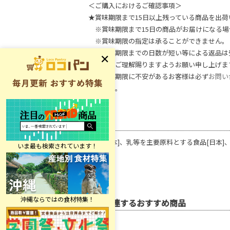
＜ご購入におけるご確認事項＞
★賞味期限まで15日以上残っている商品を出荷
※賞味期限まで15日の商品がお届けになる場
※賞味期限の指定は承ることができません。
※賞味期限までの日数が短い等による返品は
何卒、ご理解賜りますようお願い申し上げま
※賞味期限に不安があるお客様は必ず
お問い
ください。
原材料
全卵[日本]、乳等を主要原料とする食品[日本]、
関連するおすすめ商品