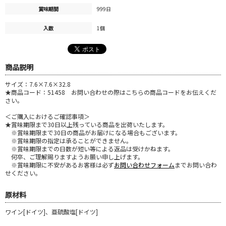
賞味期間
999日
入数
1個
商品説明
サイズ：7.6×7.6×32.8
★商品コード：51458 お問い合わせの際はこちらの商品コードをお伝えくだ
さい。
＜ご購入におけるご確認事項＞
★賞味期限まで30日以上残っている商品を出荷いたします。
※賞味期限まで30日の商品がお届けになる場合もございます。
※賞味期限の指定は承ることができません。
※賞味期限までの日数が短い等による返品は受けかねます。
何卒、ご理解賜りますようお願い申し上げます。
※賞味期限に不安があるお客様は必ず
お問い合わせフォーム
までお問い合わ
せください。
原材料
ワイン[ドイツ]、亜硫酸塩[ドイツ]