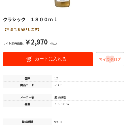
クラシック １８００ｍｌ
【常温 でお届けします】
￥2,970
サイト販売価格 :
（税込）
カートに入れる
在庫
12
商品コード
51461
メーカー名
勝沼醸造
容量
１８００ｍｌ
賞味期間
999日