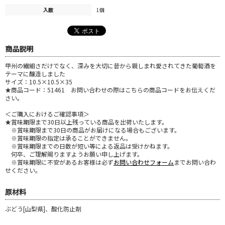
入数
1個
商品説明
甲州の繊細さだけでなく、深みを大切に昔から親しまれ愛されてきた葡萄酒を
テーマに醸造しました
サイズ：10.5×10.5×35
★商品コード：51461 お問い合わせの際はこちらの商品コードをお伝えくだ
さい。
＜ご購入におけるご確認事項＞
★賞味期限まで30日以上残っている商品を出荷いたします。
※賞味期限まで30日の商品がお届けになる場合もございます。
※賞味期限の指定は承ることができません。
※賞味期限までの日数が短い等による返品は受けかねます。
何卒、ご理解賜りますようお願い申し上げます。
※賞味期限に不安があるお客様は必ず
お問い合わせフォーム
までお問い合わ
せください。
原材料
ぶどう[山梨県]、酸化防止剤