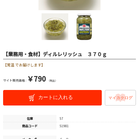
【業務用・食材】ディルレリッシュ ３７０ｇ
【常温 でお届けします】
￥790
サイト販売価格 :
（税込）
カートに入れる
在庫
57
商品コード
51981