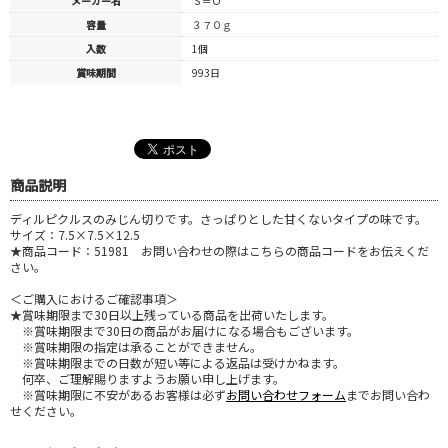
メーカー名
Ｓ＝Ｏ
容量
３７０ｇ
入数
1個
賞味期間
993日
商品説明
ディルピクルスのみじん切りです。さっぱりとした甘くないタイプの味です。
サイズ：7.5×7.5×12.5
★商品コード：51981 お問い合わせの際はこちらの商品コードをお伝えくだ
さい。
＜ご購入におけるご確認事項＞
★賞味期限まで30日以上残っている商品を出荷いたします。
※賞味期限まで30日の商品がお届けになる場合もございます。
※賞味期限の指定は承ることができません。
※賞味期限までの日数が短い等による返品は受けかねます。
何卒、ご理解賜りますようお願い申し上げます。
※賞味期限に不安があるお客様は必ず
お問い合わせフォーム
までお問い合わ
せください。