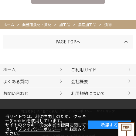
ホーム
>
業務用食材・資材
>
加工品
>
農産加工品
>
漬物
PAGE TOPへ
ホーム
ご利用ガイド
よくある質問
会社概要
お問い合わせ
利用規約について
特定商取引法に基づく表記
プライバシーポリシー
サイトマップ
当サイトでは、利便性向上のため、クッキ
ー(Cookie)を使用しています。
※20歳未満の飲酒は法律で禁止されています。ご購入は満20歳以上の方に限らせていただきま
サイトのクッキー(Cookie)の使用に関して
承諾する
は、「
プライバシーポリシー
」をお読みく
す。
ださい。
copyright © 2018 クロコ,Inc. All right reserved.