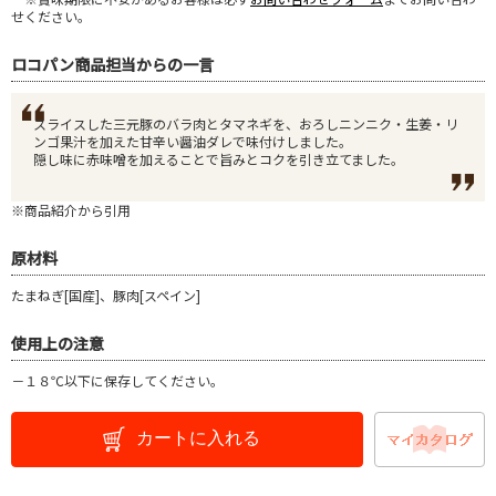
せください。
ロコパン商品担当からの一言
スライスした三元豚のバラ肉とタマネギを、おろしニンニク・生姜・リ
ンゴ果汁を加えた甘辛い醤油ダレで味付けしました。
隠し味に赤味噌を加えることで旨みとコクを引き立てました。
※商品紹介から引用
原材料
たまねぎ[国産]、豚肉[スペイン]
使用上の注意
－１８℃以下に保存してください。
カートに入れる