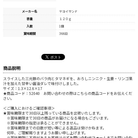
メーカー名
ヤヨイサンＦ
容量
１２０ｇ
入数
1個
賞味期間
366日
商品説明
スライスした三元豚のバラ肉とタマネギを、おろしニンニク・生姜・リンゴ果
汁を加えた甘辛い醤油ダレで味付けしました。
サイズ：1.3×12.6×17
★商品コード：52040 お問い合わせの際はこちらの商品コードをお伝えくだ
さい。
＜ご購入におけるご確認事項＞
★賞味期限まで30日以上残っている商品を出荷いたします。
※賞味期限まで30日の商品がお届けになる場合もございます。
※賞味期限の指定は承ることができません。
※賞味期限までの日数が短い等による返品は受けかねます。
何卒、ご理解賜りますようお願い申し上げます。
※賞味期限に不安があるお客様は必ず
お問い合わせフォーム
までお問い合わ