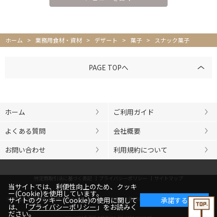
ホーム
>
業務用食材・資材
>
デザート
>
菓子
>
スナック菓子
PAGE TOPへ
ホーム
ご利用ガイド
よくある質問
会社概要
お問い合わせ
利用規約について
特定商取引法に基づく表記
プライバシーポリシー
サイトマップ
当サイトでは、利便性向上のため、クッキ
ー(Cookie)を使用しています。
※20歳未満の飲酒は法律で禁止されています。ご購入は満20歳以上の方に限らせていただきま
サイトのクッキー(Cookie)の使用に関して
承諾する
は、「
プライバシーポリシー
」をお読みく
す。
ださい。