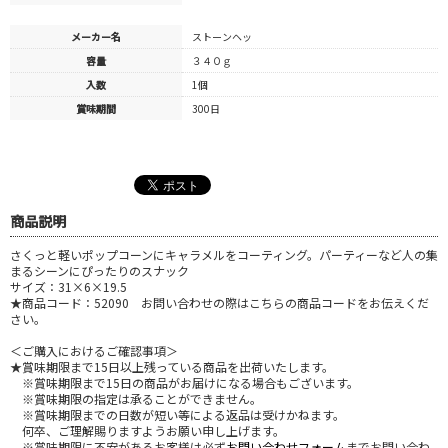
メーカー名
ストーンヘッ
容量
３４０ｇ
入数
1個
賞味期間
300日
商品説明
さくっと軽いポップコーンにキャラメルをコーティング。パーティーなど人の集
まるシーンにぴったりのスナック
サイズ：31×6×19.5
★商品コード：52090 お問い合わせの際はこちらの商品コードをお伝えくだ
さい。
＜ご購入におけるご確認事項＞
★賞味期限まで15日以上残っている商品を出荷いたします。
※賞味期限まで15日の商品がお届けになる場合もございます。
※賞味期限の指定は承ることができません。
※賞味期限までの日数が短い等による返品は受けかねます。
何卒、ご理解賜りますようお願い申し上げます。
※賞味期限に不安があるお客様は必ず
お問い合わせフォーム
までお問い合わ